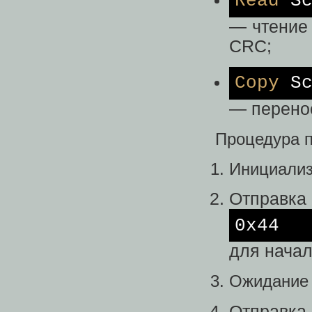
Read
Sc
— чтение
CRC;
Copy
Sc
— перено
Процедура п
Инициализа
Отправка
0x44
для начал
Ожидание 
Отправка