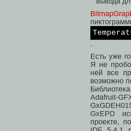
вывода для
BitmapGraph
пиктограмм
Temperat
.
Есть уже г
Я не пробо
ней все п
возможно п
Библиоте
Adafruit-
GxGDEH015
GxEPD исп
проекте, п
IDF 5.4.1 