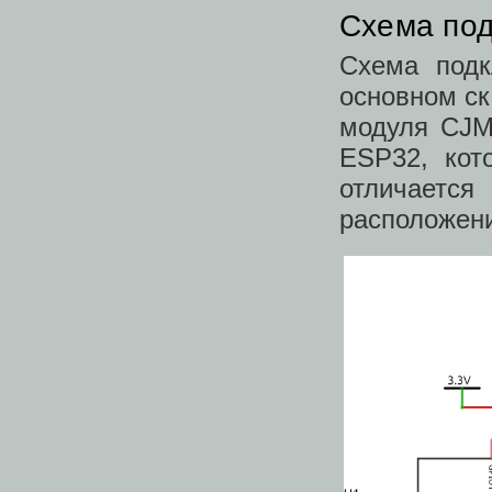
Схема под
Схема под
основном ск
модуля CJM
ESP32, кот
отличается
расположени