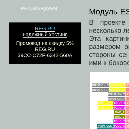
РЕКОМЕНДУЕМ
Модуль E
В проекте
REG.RU
несколько л
надежный хостинг
Эта картин
Промокод на скидку 5%
размером о
REG.RU
стороны се
39CC-C72F-6342-560A
ими к боков