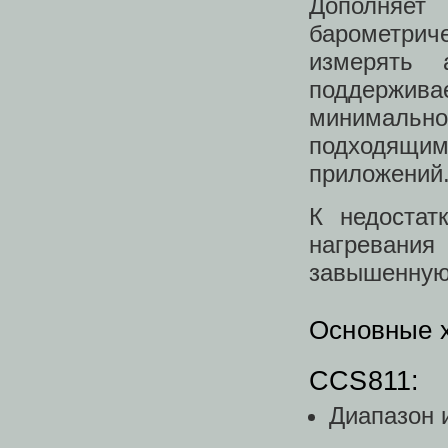
Дополня
барометри
измерять 
поддерживае
минимальн
подходящим
приложений
К недостат
нагревания
завышенную 
Основные х
CCS811:
Диапазон 