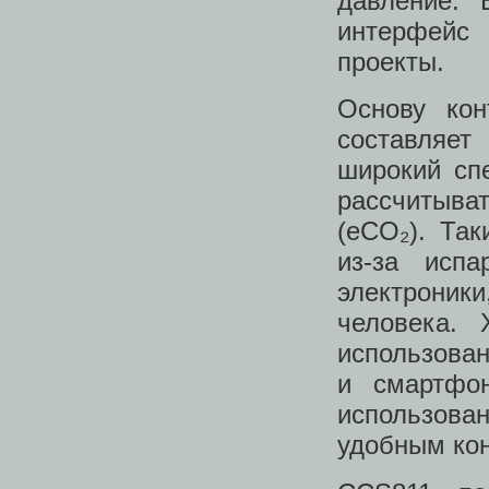
давление. 
интерфейс
проекты.
Основу кон
составляет
широкий сп
рассчитыват
(eCO₂). Так
из-за испа
электрони
человека. 
использован
и смартфо
использован
удобным ко