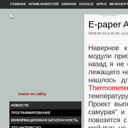
ГЛАВНАЯ
АРХИВ НОВОСТЕЙ
ANDROID
GOOGLE
APPLE
MICROSOF
E-paper 
2025-05-23
в 16:42
, руб
Наверное к
модули прио
назад я не 
лежащего на
нашлось д
Thermomete
температу
Проект вып
НОВОСТИ
самурая" и
ПРОГРАММИРОВАНИЕ
повозится 
ИНФОРМАЦИОННАЯ БЕЗОПАСНОСТЬ
мой путь не 
ЭТО ИНТЕРЕСНО