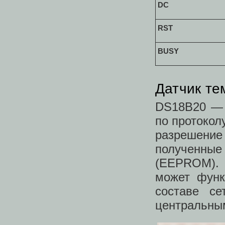
DC
RST
BUSY
Датчик т
DS18B20 — 
по протокол
разрешение
полученные 
(EEPROM). 
может функ
составе се
центральны