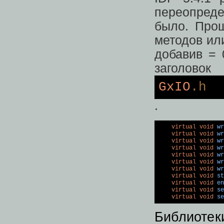
переопреде
было. Про
методов ил
добавив = 
заголовок
GxIO
.h
.
virtual
void
wr
virtual
void
wr
virtual
void
wr
virtual
void
wr
virtual
void
wr
virtual
void
wr
virtual
void
wr
virtual
void
st
virtual
void
en
virtual
void
se
virtual
void
se
Библиотек