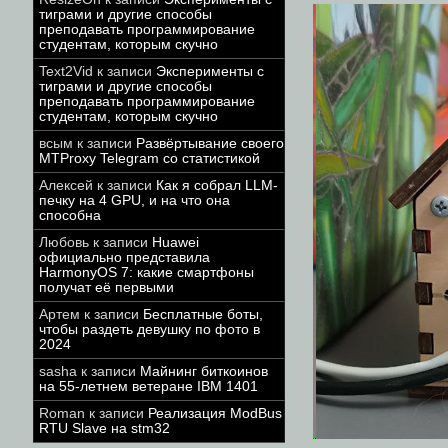
тиграми и другие способы
преподавать программирование
студентам, которым скучно
Text2Vid
к записи
Эксперименты с
тиграми и другие способы
преподавать программирование
студентам, которым скучно
всым
к записи
Развёртывание своего
MTProxy Telegram со статистикой
Алексей
к записи
Как я собрал LLM-
печку на 4 GPU, и на что она
способна
Любовь
к записи
Huawei
официально представила
HarmonyOS 7: какие смартфоны
получат её первыми
Артем
к записи
Бесплатные боты,
чтобы раздеть девушку по фото в
2024
sasha
к записи
Майнинг биткоинов
на 55-летнем ветеране IBM 1401
Roman
к записи
Реализация ModBus
RTU Slave на stm32