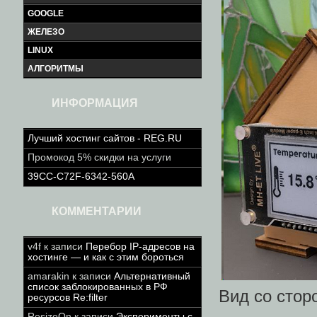
GOOGLE
ЖЕЛЕЗО
LINUX
АЛГОРИТМЫ
ИНФОРМАЦИЯ
Лучший хостинг сайтов - REG.RU
Промокод 5% скидки на услуги
39CC-C72F-6342-560A
КОММЕНТАРИИ
v4f
к записи
Перебор IP-адресов на
хостинге — и как с этим бороться
amarakin
к записи
Альтернативный
список заблокированных в РФ
Вид со стор
ресурсов Re:filter
ResizeOn
к записи
Эксперименты с