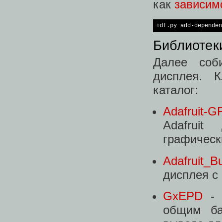
как
зависим
idf.py add-dependen
Библиотек
Далее соб
дисплея. 
каталог:
Adafruit-G
Adafruit
графическ
Adafruit_B
дисплея с 
GxEPD
- 
общим ба