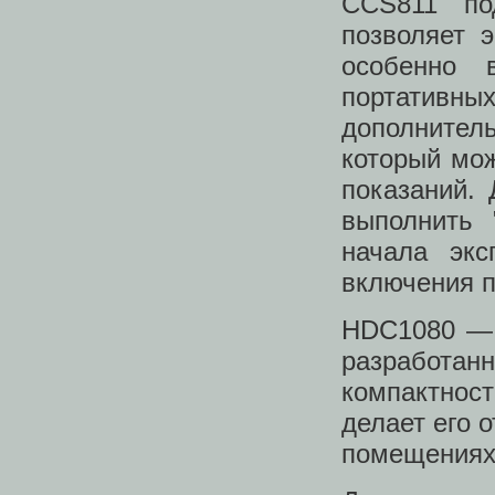
CCS811 по
позволяет 
особенно 
портативн
дополнител
который мо
показаний.
выполнить 
начала экс
включения п
HDC1080 — 
разработанн
компактнос
делает его 
помещениях