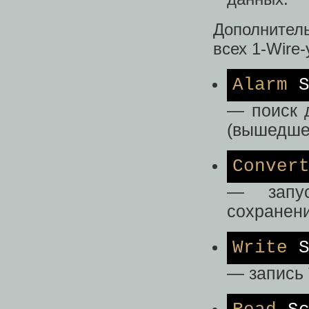
Дополнител
всех 1-Wire-
Alarm
S
— поиск 
(вышедшей
Conver
— запус
сохранени
Write
S
— запись 