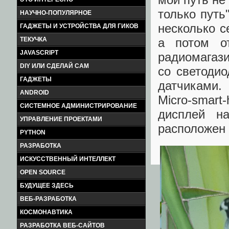
только путь
НАУЧНО-ПОПУЛЯРНОЕ
несколько с
ГАДЖЕТЫ И УСТРОЙСТВА ДЛЯ ГИКОВ
ТЕКУЧКА
а потом о
JAVASCRIPT
радиомагаз
DIY ИЛИ СДЕЛАЙ САМ
со светодио
ГАДЖЕТЫ
датчиками.
ANDROID
Micro-smar
СИСТЕМНОЕ АДМИНИСТРИРОВАНИЕ
дисплей н
УПРАВЛЕНИЕ ПРОЕКТАМИ
расположен 
PYTHON
РАЗРАБОТКА
ИСКУССТВЕННЫЙ ИНТЕЛЛЕКТ
OPEN SOURCE
БУДУЩЕЕ ЗДЕСЬ
ВЕБ-РАЗРАБОТКА
КОСМОНАВТИКА
РАЗРАБОТКА ВЕБ-САЙТОВ