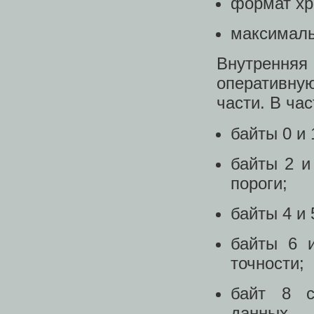
формат хр
максималь
Внутрення
оперативну
части. В час
байты 0 и
байты 2 и
пороги;
байты 4 и 
байты 6 
точности;
байт 8 с
данных.