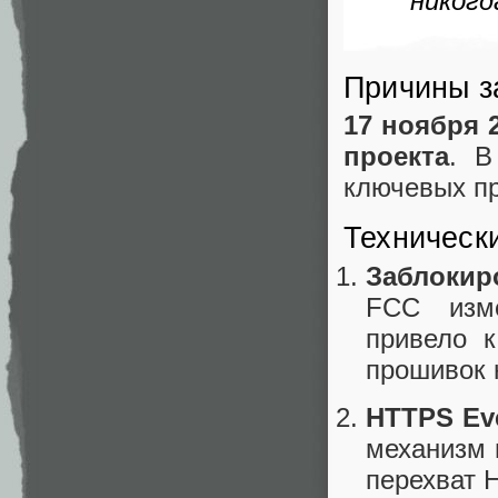
никогд
Причины з
17 ноября 
проекта
. В
ключевых пр
Техническ
Заблокир
FCC изме
привело к
прошивок 
HTTPS Ev
механизм 
перехват 