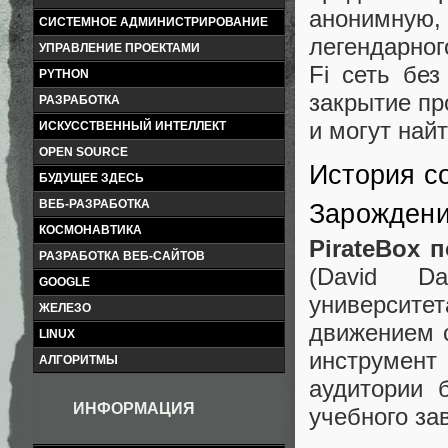
анонимную
СИСТЕМНОЕ АДМИНИСТРИРОВАНИЕ
легендарног
УПРАВЛЕНИЕ ПРОЕКТАМИ
Fi сеть без
PYTHON
закрытие пр
РАЗРАБОТКА
и могут най
ИСКУССТВЕННЫЙ ИНТЕЛЛЕКТ
OPEN SOURCE
История с
БУДУЩЕЕ ЗДЕСЬ
ВЕБ-РАЗРАБОТКА
Зарождени
КОСМОНАВТИКА
PirateBox 
РАЗРАБОТКА ВЕБ-САЙТОВ
(David Da
GOOGLE
университе
ЖЕЛЕЗО
движением с
LINUX
инструмен
АЛГОРИТМЫ
аудитории 
ИНФОРМАЦИЯ
учебного за