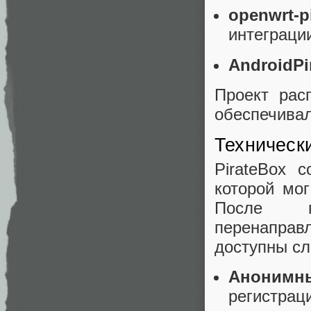
openwrt-p
интеграци
AndroidPi
Проект рас
обеспечивал
Техническ
PirateBox 
которой мо
После по
перенаправ
доступны с
Анонимн
регистрац