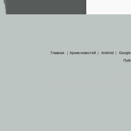
Главная
|
Архив новостей
|
Android
|
Google
Пуб
Все пра
Основными материалами сайта являются
архивные ко