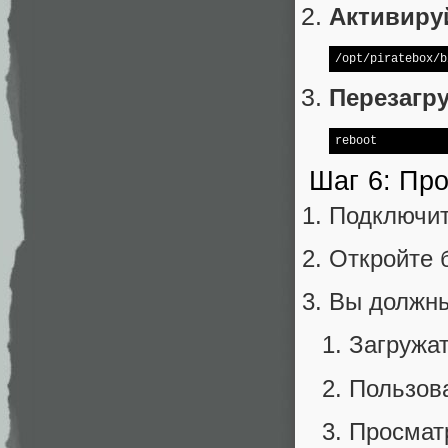
Активиру
/opt/piratebox/b
Перезагру
reboot
Шаг 6: Пр
Подключит
Откройте 
Вы должны
Загружа
Пользов
Просмат