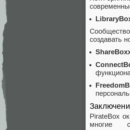
современны
LibraryBo
Сообщество
создавать н
ShareBox
ConnectB
функцион
FreedomB
персональ
Заключени
PirateBox о
многие с