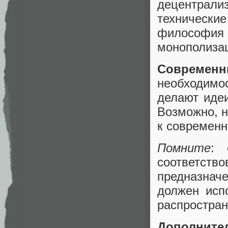
децентрал
технические
философия о
монополизац
Современн
необходимо
делают идеи
Возможно, 
к современн
Помните
: 
соответст
предназнач
должен исп
распростран
Дополните