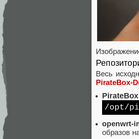
Изображени
Репозитор
Весь исход
PirateBox-D
PirateBo
/opt/
p
openwrt-i
образов н