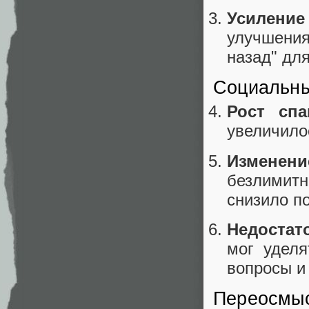
Усилени
улучшения
назад" дл
Социальн
Рост спа
увеличило
Изменен
безлимит
снизило п
Недостат
мог уделя
вопросы и
Переосмыс