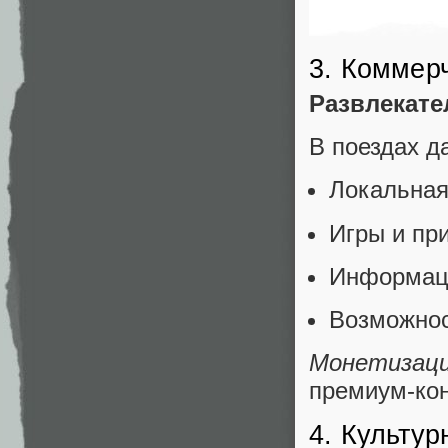
3. Коммер
Развлекате
В поездах д
Локальная
Игры и пр
Информаци
Возможнос
Монетизац
премиум-кон
4. Культур