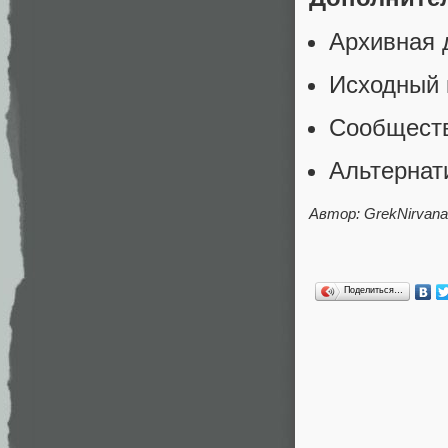
Архивная 
Исходный 
Сообщество
Альтернат
Автор: GrekNirvana
Поделиться…