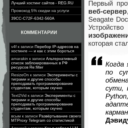
Первый про
Лучший хостинг сайтов - REG.RU
веб-сервер
Промокод 5% скидки на услуги
Seagate Doc
39CC-C72F-6342-560A
Устройст
КОММЕНТАРИИ
изображени
которая ста
v4f
к записи
Перебор IP-адресов на
хостинге — и как с этим бороться
amarakin
к записи
Альтернативный
Когда 
список заблокированных в РФ
ресурсов Re:filter
по су
ResizeOn
к записи
Эксперименты с
обмен
тиграми и другие способы
преподавать программирование
сути, 
студентам, которым скучно
Pytho
Text2Vid
к записи
Эксперименты с
тиграми и другие способы
адапт
преподавать программирование
студентам, которым скучно
карма
всым
к записи
Развёртывание своего
Дэвид
MTProxy Telegram со статистикой