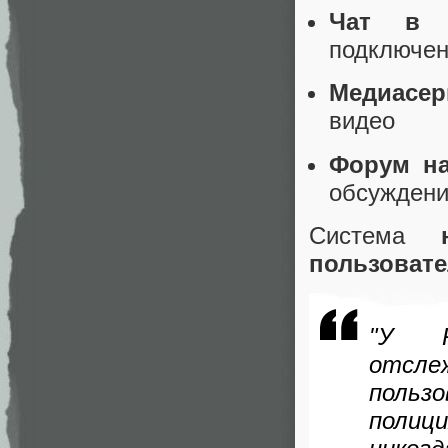
Чат в 
подключен
Медиасер
видео
Форум на
обсужден
Система
пользовате
"У P
отсл
польз
полиц