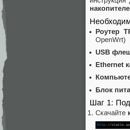
инструкция
накопител
Необходим
Роутер T
OpenWrt)
USB фле
Ethernet 
Компьют
Блок пит
Шаг 1: По
Скачайте
http:
//stable.op