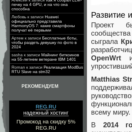
Алексей
к записи
Как я собрал LLM-
печку на 4 GPU, и на что она
способна
Развитие и
Любовь
к записи
Huawei
официально представила
Проект б
HarmonyOS 7: какие смартфоны
получат её первыми
сообществ
Артем
к записи
Бесплатные боты,
сыграла
Кр
чтобы раздеть девушку по фото в
2024
разработчиц
sasha
к записи
Майнинг биткоинов
OpenWrt
и 
на 55-летнем ветеране IBM 1401
упростивший
Roman
к записи
Реализация ModBus
RTU Slave на stm32
Matthias St
поддерживал
РЕКОМЕНДУЕМ
руковод
функционал
REG.RU
всему миру.
надежный хостинг
Промокод на скидку 5%
В
2014 г
REG.RU