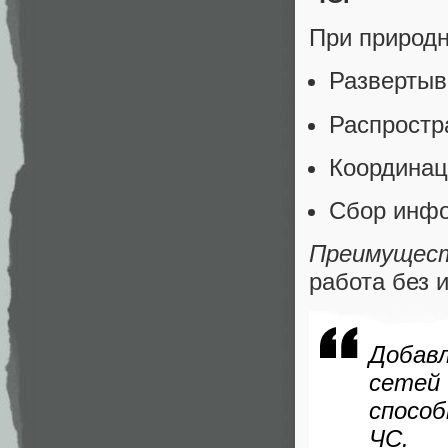
При природн
Развертыв
Распростр
Координац
Сбор инфо
Преимущес
работа без 
Добав
сетей
спосо
ЧС.