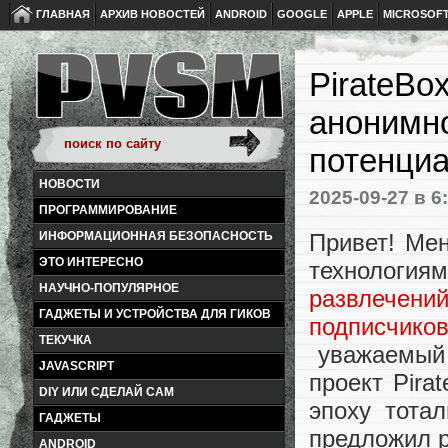
ГЛАВНАЯ
АРХИВ НОВОСТЕЙ
ANDROID
GOOGLE
APPLE
MICROSOF
PirateBo
анонимн
потенци
НОВОСТИ
2025-09-27
в 6
ПРОГРАММИРОВАНИЕ
Привет! Ме
ИНФОРМАЦИОННАЯ БЕЗОПАСНОСТЬ
ЭТО ИНТЕРЕСНО
технолог
НАУЧНО-ПОПУЛЯРНОЕ
развлечен
ГАДЖЕТЫ И УСТРОЙСТВА ДЛЯ ГИКОВ
подписчиков
ТЕКУЧКА
уважаемы
JAVASCRIPT
проект Pira
DIY ИЛИ СДЕЛАЙ САМ
эпоху тота
ГАДЖЕТЫ
предложил 
ANDROID