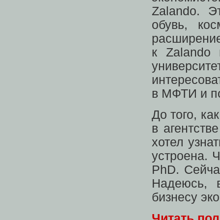
Zalando. Э
обувь, ко
расширение
к Zalando
универс
интересоват
в МФТИ и п
До того, ка
в агентств
хотел узнат
устроена. 
PhD. Сейча
Надеюсь, 
бизнесу эк
Читать по