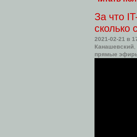
За что I
сколько 
2021-02-21
в 1
Канашевский
,
прямые эфиры