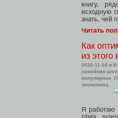
книгу, ря
исходную г
знать, чей 
Читать по
Как опти
из этого
2020-11-18
в 8
линейная алг
популярное
,
П
экономика
Я работаю 
(data scie