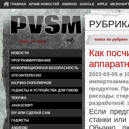
ГЛАВНАЯ
АРХИВ НОВОСТЕЙ
ANDROID
GOOGLE
APPLE
MICROSOF
РУБРИК
Как посч
НОВОСТИ
ПРОГРАММИРОВАНИЕ
аппаратн
ИНФОРМАЦИОННАЯ БЕЗОПАСНОСТЬ
2022-03-05
в 1
ЭТО ИНТЕРЕСНО
импортозаме
НАУЧНО-ПОПУЛЯРНОЕ
продуктов
,
Пр
ГАДЖЕТЫ И УСТРОЙСТВА ДЛЯ ГИКОВ
расходы
,
стар
ТЕКУЧКА
разработкой
,
JAVASCRIPT
Если предп
DIY ИЛИ СДЕЛАЙ САМ
станки или
ГАДЖЕТЫ
Обычно лю
ANDROID