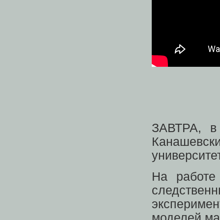
ЗАВТРА, в
Канашевск
университе
На работе
следствен
эксперимен
моделей ма