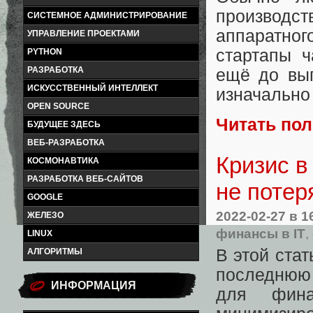
производс
СИСТЕМНОЕ АДМИНИСТРИРОВАНИЕ
аппаратно
УПРАВЛЕНИЕ ПРОЕКТАМИ
стартапы ч
PYTHON
РАЗРАБОТКА
ещё до вып
ИСКУССТВЕННЫЙ ИНТЕЛЛЕКТ
изначально
OPEN SOURCE
Читать по
БУДУЩЕЕ ЗДЕСЬ
ВЕБ-РАЗРАБОТКА
Кризис в
КОСМОНАВТИКА
РАЗРАБОТКА ВЕБ-САЙТОВ
не потеря
GOOGLE
2022-02-27
в 1
ЖЕЛЕЗО
финансы в IT
,
LINUX
В этой ста
АЛГОРИТМЫ
последнюю 
ИНФОРМАЦИЯ
для фина