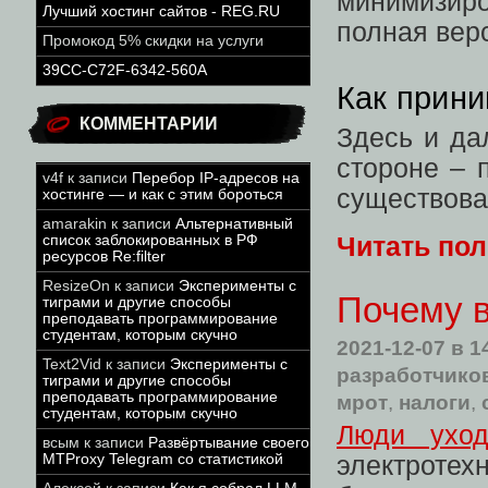
минимизиро
Лучший хостинг сайтов - REG.RU
полная вер
Промокод 5% скидки на услуги
39CC-C72F-6342-560A
Как прин
КОММЕНТАРИИ
Здесь и да
стороне – п
v4f
к записи
Перебор IP-адресов на
существова
хостинге — и как с этим бороться
amarakin
к записи
Альтернативный
Читать по
список заблокированных в РФ
ресурсов Re:filter
ResizeOn
к записи
Эксперименты с
Почему в
тиграми и другие способы
преподавать программирование
студентам, которым скучно
2021-12-07
в 1
Text2Vid
к записи
Эксперименты с
разработчико
тиграми и другие способы
преподавать программирование
мрот
,
налоги
,
студентам, которым скучно
Люди ухо
всым
к записи
Развёртывание своего
MTProxy Telegram со статистикой
электротех