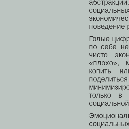
абстракции
социальных
экономичес
поведение 
Голые цифр
по себе не
чисто эк
«плохо», 
копить ил
поделитьс
минимизиро
только в 
социальной
Эмоциона
социальных