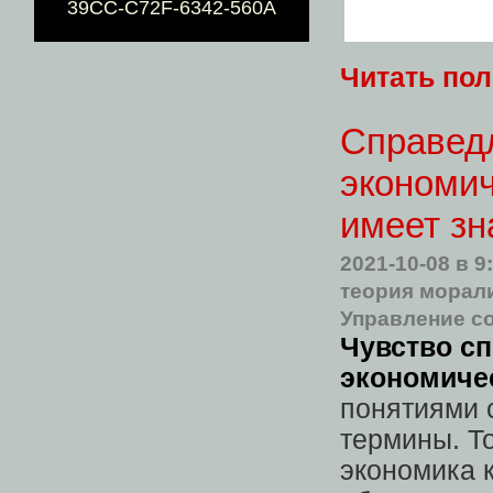
39CC-C72F-6342-560A
Читать по
Справедл
экономич
имеет зн
2021-10-08
в 9
теория морал
Управление с
Чувство с
экономиче
понятиями 
термины. То
экономика 