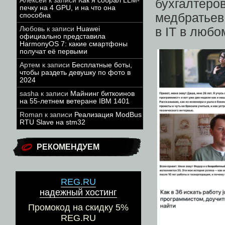
Алексей
к записи
Как я собрал LLM-
бухгалтер
печку на 4 GPU, и на что она
медбратьев
способна
Любовь
к записи
Huawei
в IT в любо
официально представила
HarmonyOS 7: какие смартфоны
получат её первыми
Артем
к записи
Бесплатные боты,
чтобы раздеть девушку по фото в
2024
sasha
к записи
Майнинг биткоинов
на 55-летнем ветеране IBM 1401
Roman
к записи
Реализация ModBus
RTU Slave на stm32
РЕКОМЕНДУЕМ
REG.RU
надежный хостинг
Промокод на скидку 5%
REG.RU