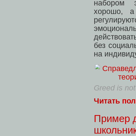
набором э
хорошо, а
регулиру
эмоциональ
действоват
без социал
на индивид
Greed is no
Читать по
Пример д
школьник