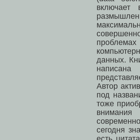
включает 
размышле
максималь
совершенн
проблема
компьютерн
данных. Кн
написана
представля
Автор акти
под назва
тоже приобр
внимания
современн
сегодня зна
есть цитат