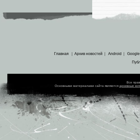
Главная
|
Архив новостей
|
Android
|
Google
Пуб
Все пра
Основными материалами сайта являются
архивные ко