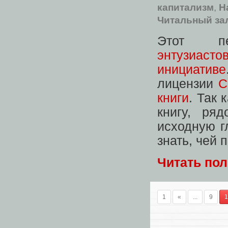
капитализм
,
Н
Читальный за
Этот 
энтузиасто
инициативе
лицензии
C
книги
. Так 
книгу, ря
исходную г
знать, чей 
Читать по
1
«
...
9
1