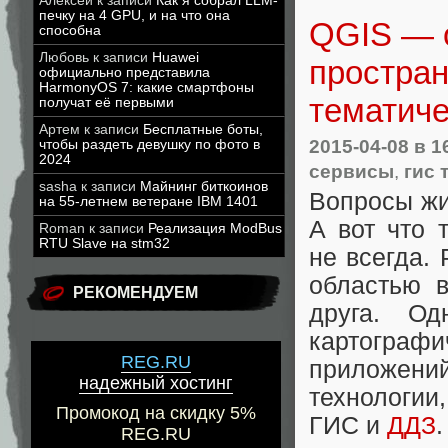
Алексей
к записи
Как я собрал LLM-
печку на 4 GPU, и на что она
QGIS — о
способна
Любовь
к записи
Huawei
простра
официально представила
HarmonyOS 7: какие смартфоны
тематиче
получат её первыми
Артем
к записи
Бесплатные боты,
2015-04-08
в 1
чтобы раздеть девушку по фото в
2024
сервисы
,
гис 
sasha
к записи
Майнинг биткоинов
Вопросы жи
на 55-летнем ветеране IBM 1401
А вот что 
Roman
к записи
Реализация ModBus
RTU Slave на stm32
не всегда.
областью в
РЕКОМЕНДУЕМ
друга. Од
картогра
REG.RU
приложен
надежный хостинг
технологии
Промокод на скидку 5%
ГИС и
ДДЗ
.
REG.RU