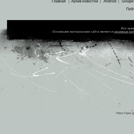
Главная
|
Архив новостей
|
Android
|
Google
Пуб
Все пра
Основными материалами сайта являются
архивные ко
https://ajax.