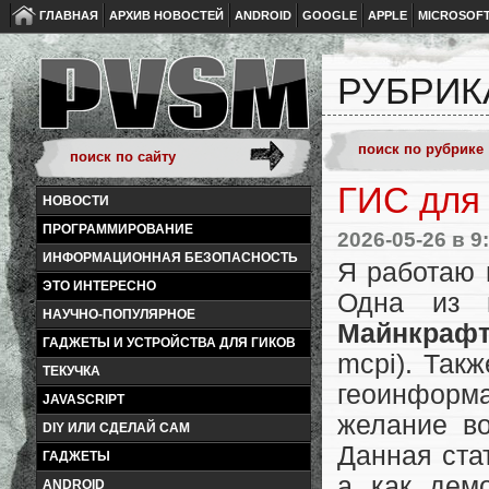
ГЛАВНАЯ
АРХИВ НОВОСТЕЙ
ANDROID
GOOGLE
APPLE
MICROSOF
РУБРИК
ГИС для 
НОВОСТИ
ПРОГРАММИРОВАНИЕ
2026-05-26
в 9
ИНФОРМАЦИОННАЯ БЕЗОПАСНОСТЬ
Я работаю 
ЭТО ИНТЕРЕСНО
Одна из 
НАУЧНО-ПОПУЛЯРНОЕ
Майнкраф
ГАДЖЕТЫ И УСТРОЙСТВА ДЛЯ ГИКОВ
mcpi). Так
ТЕКУЧКА
геоинформа
JAVASCRIPT
желание в
DIY ИЛИ СДЕЛАЙ САМ
Данная ста
ГАДЖЕТЫ
а как дем
ANDROID