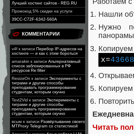
Работаем с
Лучший хостинг сайтов - REG.RU
Промокод 5% скидки на услуги
Нашли объ
39CC-C72F-6342-560A
Нужно по
КОММЕНТАРИИ
панорамы
Копируем
v4f
к записи
Перебор IP-адресов на
хостинге — и как с этим бороться
x
=
4366
amarakin
к записи
Альтернативный
список заблокированных в РФ
ресурсов Re:filter
Открывае
ResizeOn
к записи
Эксперименты с
тиграми и другие способы
Копируем 
преподавать программирование
студентам, которым скучно
Повторить
Text2Vid
к записи
Эксперименты с
тиграми и другие способы
преподавать программирование
Ежедневна
студентам, которым скучно
всым
к записи
Развёртывание своего
Читать по
MTProxy Telegram со статистикой