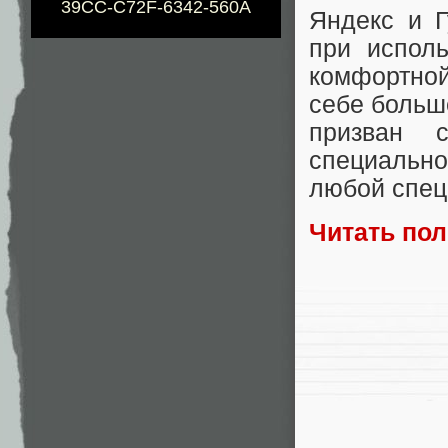
39CC-C72F-6342-560A
Яндекс и Г
при испол
комфортной
себе больш
призван 
специально
любой спец
Читать по