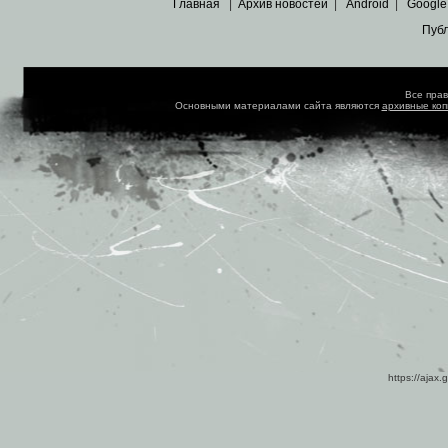
Главная
|
Архив новостей
|
Android
|
Google
Пуб
Все пра
Основными материалами сайта являются
архивные ко
https://ajax.