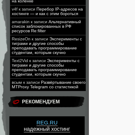
на коленке
v4f
к записи
Перебор IP-адресов на
хостинге — и как с этим бороться
amarakin
к записи
Альтернативный
список заблокированных в РФ
ресурсов Re:filter
ResizeOn
к записи
Эксперименты с
тиграми и другие способы
преподавать программирование
студентам, которым скучно
Text2Vid
к записи
Эксперименты с
тиграми и другие способы
преподавать программирование
студентам, которым скучно
всым
к записи
Развёртывание своего
MTProxy Telegram со статистикой
РЕКОМЕНДУЕМ
REG.RU
надежный хостинг