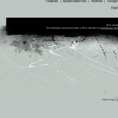
Главная
|
Архив новостей
|
Android
|
Google
Пуб
Все пра
Основными материалами сайта являются
архивные ко
https://ajax.