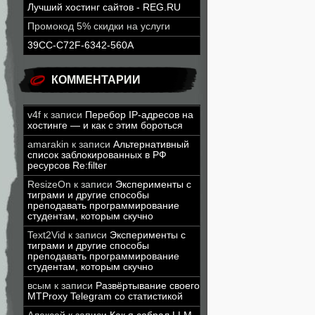
Лучший хостинг сайтов - REG.RU
Промокод 5% скидки на услуги
39CC-C72F-6342-560A
КОММЕНТАРИИ
v4f
к записи
Перебор IP-адресов на
хостинге — и как с этим бороться
amarakin
к записи
Альтернативный
список заблокированных в РФ
ресурсов Re:filter
ResizeOn
к записи
Эксперименты с
тиграми и другие способы
преподавать программирование
студентам, которым скучно
Text2Vid
к записи
Эксперименты с
тиграми и другие способы
преподавать программирование
студентам, которым скучно
всым
к записи
Развёртывание своего
MTProxy Telegram со статистикой