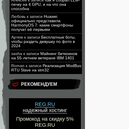
Алексей
к записи
Как я собрал LLM-
печку на 4 GPU, и на что она
способна
Любовь
к записи
Huawei
официально представила
HarmonyOS 7: какие смартфоны
получат её первыми
Артем
к записи
Бесплатные боты,
чтобы раздеть девушку по фото в
2024
sasha
к записи
Майнинг биткоинов
на 55-летнем ветеране IBM 1401
Roman
к записи
Реализация ModBus
RTU Slave на stm32
РЕКОМЕНДУЕМ
REG.RU
надежный хостинг
Промокод на скидку 5%
REG.RU