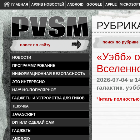
ГЛАВНАЯ
АРХИВ НОВОСТЕЙ
ANDROID
GOOGLE
APPLE
MICROSOF
РУБРИК
«Уэбб» о
НОВОСТИ
Вселенно
ПРОГРАММИРОВАНИЕ
ИНФОРМАЦИОННАЯ БЕЗОПАСНОСТЬ
2026-07-04
в 1
ЭТО ИНТЕРЕСНО
галактик
,
уэбб
НАУЧНО-ПОПУЛЯРНОЕ
ГАДЖЕТЫ И УСТРОЙСТВА ДЛЯ ГИКОВ
Читать полностью
ТЕКУЧКА
JAVASCRIPT
DIY ИЛИ СДЕЛАЙ САМ
ГАДЖЕТЫ
ANDROID