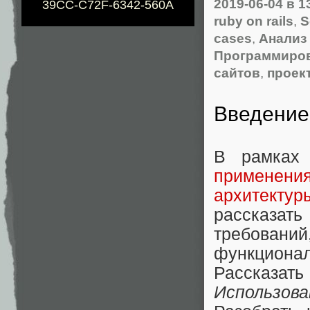
2019-06-04
в 1
39CC-C72F-6342-560A
ruby on rails
,
S
cases
,
Анализ
Программиро
сайтов
,
проек
Введение
В рамках
применени
архитектур
рассказать
требовани
функционал
Рассказа
Использова