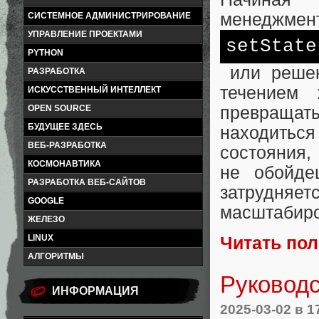
менеджмент
СИСТЕМНОЕ АДМИНИСТРИРОВАНИЕ
УПРАВЛЕНИЕ ПРОЕКТАМИ
set
State
PYTHON
или решен
РАЗРАБОТКА
течением 
ИСКУССТВЕННЫЙ ИНТЕЛЛЕКТ
превращат
OPEN SOURCE
БУДУЩЕЕ ЗДЕСЬ
находиться
ВЕБ-РАЗРАБОТКА
состояния,
КОСМОНАВТИКА
не обойде
РАЗРАБОТКА ВЕБ-САЙТОВ
затрудняе
GOOGLE
масштабиро
ЖЕЛЕЗО
LINUX
Читать по
АЛГОРИТМЫ
Руководс
ИНФОРМАЦИЯ
2025-03-02
в 1