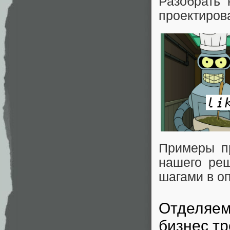
Разобрать
проектирова
Примеры п
нашего ре
шагами в о
Отделяем
бизнес т