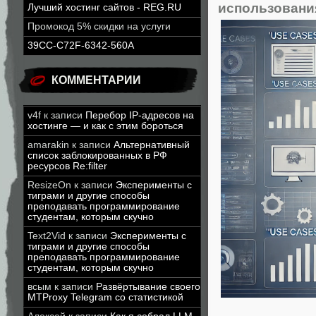
использовани
Лучший хостинг сайтов - REG.RU
Промокод 5% скидки на услуги
39CC-C72F-6342-560A
КОММЕНТАРИИ
v4f
к записи
Перебор IP-адресов на
хостинге — и как с этим бороться
amarakin
к записи
Альтернативный
список заблокированных в РФ
ресурсов Re:filter
ResizeOn
к записи
Эксперименты с
тиграми и другие способы
преподавать программирование
студентам, которым скучно
Text2Vid
к записи
Эксперименты с
тиграми и другие способы
преподавать программирование
студентам, которым скучно
всым
к записи
Развёртывание своего
MTProxy Telegram со статистикой