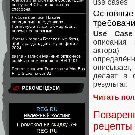
Алексей
к записи
Как я собрал LLM-
use cases
печку на 4 GPU, и на что она
способна
Основные 
Любовь
к записи
Huawei
требован
официально представила
HarmonyOS 7: какие смартфоны
получат её первыми
Use Case 
Артем
к записи
Бесплатные боты,
описания 
чтобы раздеть девушку по фото в
2024
актора
sasha
к записи
Майнинг биткоинов
определён
на 55-летнем ветеране IBM 1401
описывает,
Roman
к записи
Реализация ModBus
RTU Slave на stm32
делает в 
результат.
РЕКОМЕНДУЕМ
Читать по
REG.RU
Поваренн
надежный хостинг
рецепты 
Промокод на скидку 5%
REG.RU