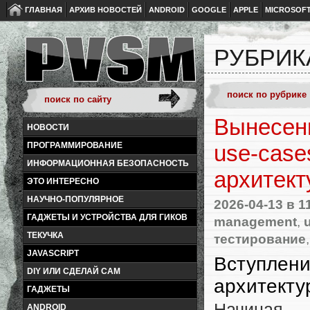
ГЛАВНАЯ
АРХИВ НОВОСТЕЙ
ANDROID
GOOGLE
APPLE
MICROSOF
РУБРИК
Вынесени
НОВОСТИ
ПРОГРАММИРОВАНИЕ
use‑case
ИНФОРМАЦИОННАЯ БЕЗОПАСНОСТЬ
архитекту
ЭТО ИНТЕРЕСНО
НАУЧНО-ПОПУЛЯРНОЕ
2026-04-13
в 1
ГАДЖЕТЫ И УСТРОЙСТВА ДЛЯ ГИКОВ
management
,
ТЕКУЧКА
тестирование
JAVASCRIPT
Вступлени
DIY ИЛИ СДЕЛАЙ САМ
архитекту
ГАДЖЕТЫ
Начиная 
ANDROID