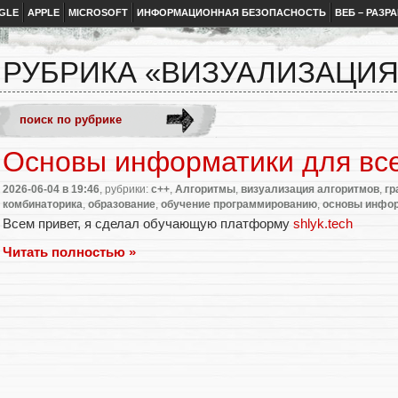
GLE
APPLE
MICROSOFT
ИНФОРМАЦИОННАЯ БЕЗОПАСНОСТЬ
ВЕБ – РАЗР
РУБРИКА «ВИЗУАЛИЗАЦИ
Основы информатики для вс
2026-06-04
в 19:46
, рубрики:
c++
,
Алгоритмы
,
визуализация алгоритмов
,
г
комбинаторика
,
образование
,
обучение программированию
,
основы инфо
Всем привет, я сделал обучающую платформу
shlyk.tech
Читать полностью »