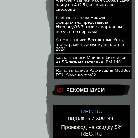
Алексей
к записи
Как я собрал LLM-
печку на 4 GPU, и на что она
способна
Любовь
к записи
Huawei
официально представила
HarmonyOS 7: какие смартфоны
получат её первыми
Артем
к записи
Бесплатные боты,
чтобы раздеть девушку по фото в
2024
sasha
к записи
Майнинг биткоинов
на 55-летнем ветеране IBM 1401
Roman
к записи
Реализация ModBus
RTU Slave на stm32
РЕКОМЕНДУЕМ
REG.RU
надежный хостинг
Промокод на скидку 5%
REG.RU