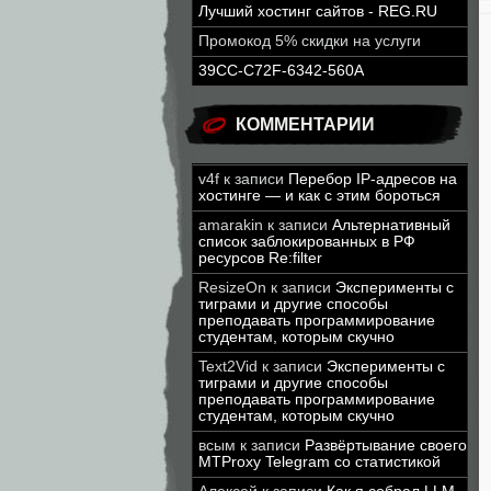
Лучший хостинг сайтов - REG.RU
Промокод 5% скидки на услуги
39CC-C72F-6342-560A
КОММЕНТАРИИ
v4f
к записи
Перебор IP-адресов на
хостинге — и как с этим бороться
amarakin
к записи
Альтернативный
список заблокированных в РФ
ресурсов Re:filter
ResizeOn
к записи
Эксперименты с
тиграми и другие способы
преподавать программирование
студентам, которым скучно
Text2Vid
к записи
Эксперименты с
тиграми и другие способы
преподавать программирование
студентам, которым скучно
всым
к записи
Развёртывание своего
MTProxy Telegram со статистикой