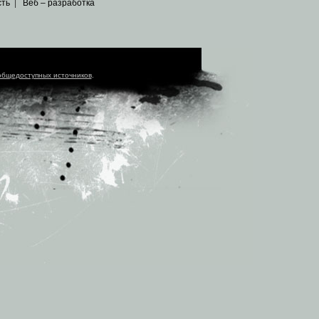
сть
|
Веб – разработка
общедоступных источников
.