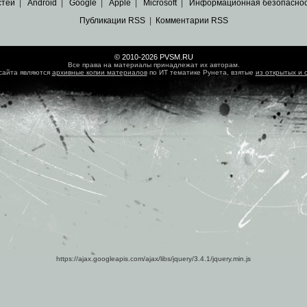
стей
|
Android
|
Google
|
Apple
|
Microsoft
|
Информационная безопасно
Публикации RSS
|
Комментарии RSS
© 2010-2026 PVSM.RU
Все права на материалы принадлежат их авторам.
сайта являются
архивные копии материалов
по ИТ тематике Рунета, взятые
из открытых и 
https://ajax.googleapis.com/ajax/libs/jquery/3.4.1/jquery.min.js