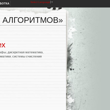
Select Language
▼
АБОТКА
Я АЛГОРИТМОВ»
ех
рафы
,
дискретная математика
,
рматики
,
системы счисления