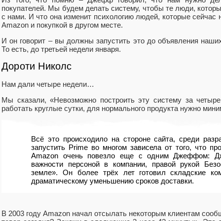
покупателей. Мы будем делать систему, чтобы те люди, которы
с нами. И что она изменит психологию людей, которые сейчас 
Amazon и покупкой в другом месте.
И он говорит – вы должны запустить это до объявления наших
То есть, до третьей недели января.
Дороти Николс
Нам дали четыре недели…
Мы сказали, «Невозможно построить эту систему за четыр
работать круглые сутки, для нормального продукта нужно мин
Всё это происходило на стороне сайта, среди разр
запустить Prime во многом зависела от того, что пр
Amazon очень повезло еще с одним Джеффом: Д
важности персоной в компании, правой рукой Без
земле». Он более трёх лет готовил складские к
драматическому уменьшению сроков доставки.
В 2003 году Amazon начал отсылать некоторым клиентам сооб