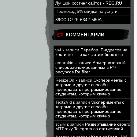
Лучший хостинг сайтов - REG.RU
Промокод 5% скидки на услуги
39CC-C72F-6342-560A
КОММЕНТАРИИ
v4f
к записи
Перебор IP-адресов на
хостинге — и как с этим бороться
amarakin
к записи
Альтернативный
список заблокированных в РФ
ресурсов Re:filter
ResizeOn
к записи
Эксперименты с
тиграми и другие способы
преподавать программирование
студентам, которым скучно
Text2Vid
к записи
Эксперименты с
тиграми и другие способы
преподавать программирование
студентам, которым скучно
всым
к записи
Развёртывание своего
MTProxy Telegram со статистикой