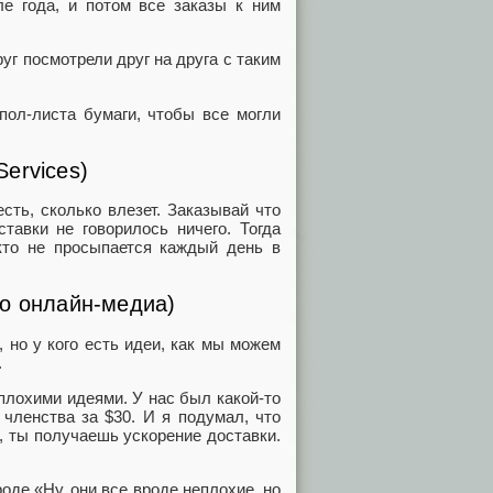
е года, и потом все заказы к ним
уг посмотрели друг на друга с таким
 пол-листа бумаги, чтобы все могли
ervices)
сть, сколько влезет. Заказывай что
тавки не говорилось ничего. Тогда
то не просыпается каждый день в
по онлайн-медиа)
 но у кого есть идеи, как мы можем
.
плохими идеями. У нас был какой-то
 членства за $30. И я подумал, что
, ты получаешь ускорение доставки.
оде «Ну, они все вроде неплохие, но