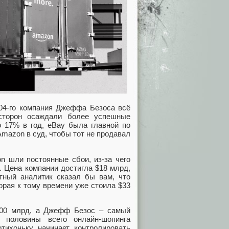
04-го компания Джеффа Безоса всё
сторон осаждали более успешные
о 17% в год, eBay была главной по
Amazon в суд, чтобы тот не продавал
on шли постоянные cбои, из-за чего
. Цена компании достигла $18 млрд,
тный аналитик сказал бы вам, что
орая к тому времени уже стоила $33
900 млрд, а Джефф Безос – самый
 половины всего онлайн-шопинга
тихоньку начинает контролировать