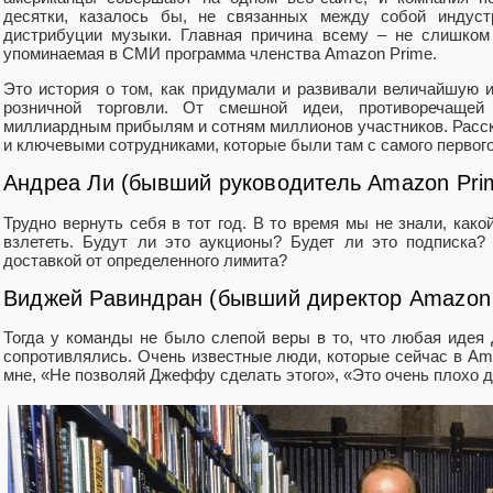
десятки, казалось бы, не связанных между собой индустр
дистрибуции музыки. Главная причина всему – не слишком
упоминаемая в СМИ программа членства Amazon Prime.
Это история о том, как придумали и развивали величайшую 
розничной торговли. От смешной идеи, противоречащей
миллиардным прибылям и сотням миллионов участников. Рас
и ключевыми сотрудниками, которые были там с самого первого
Андреа Ли (бывший руководитель Amazon Pri
Трудно вернуть себя в тот год. В то время мы не знали, как
взлететь. Будут ли это аукционы? Будет ли это подписка?
доставкой от определенного лимита?
Виджей Равиндран (бывший директор Amazon 
Тогда у команды не было слепой веры в то, что любая иде
сопротивлялись. Очень известные люди, которые сейчас в Am
мне, «Не позволяй Джеффу сделать этого», «Это очень плохо д