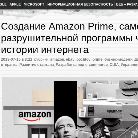
GLE
APPLE
MICROSOFT
ИНФОРМАЦИОННАЯ БЕЗОПАСНОСТЬ
ВЕБ – РАЗР
Создание Amazon Prime, сам
разрушительной программы 
истории интернета
2019-07-15
в 8:22
, рубрики:
amazon
,
ebay
,
pochtoy
,
prime
,
бизнес-модели
,
Д
отправка
,
Развитие стартапа
,
Разработка под e-commerce
,
США
,
Управлен