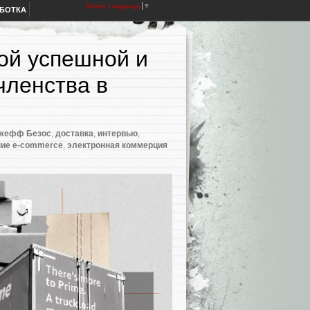
Select Language
▼
АБОТКА
ой успешной и
членства в
жефф Безос
,
доставка
,
интервью
,
ие e-commerce
,
электронная коммерция