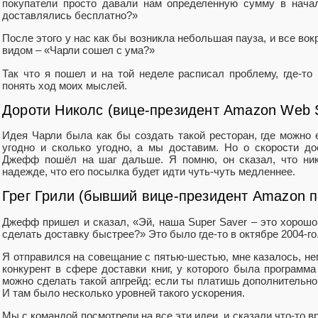
покупатели просто давали нам определенную сумму в начал
доставлялись бесплатно?»
После этого у нас как бы возникла небольшая пауза, и все вокр
видом – «Чарли сошел с ума?»
Так что я пошел и на той неделе расписал проблему, где-то
понять ход моих мыслей.
Дороти Николс (вице-президент Amazon Web S
Идея Чарли была как бы создать такой ресторан, где можно е
угодно и сколько угодно, а мы доставим. Но о скорости дос
Джефф пошёл на шаг дальше. Я помню, он сказал, что ник
надежде, что его посылка будет идти чуть-чуть медленнее.
Грег Грили (бывший вице-президент Amazon 
Джефф пришел и сказал, «Эй, наша Super Saver – это хорошо,
сделать доставку быстрее?» Это было где-то в октябре 2004-го
Я отправился на совещание с пятью-шестью, мне казалось, не
конкурент в сфере доставки книг, у которого была программа
можно сделать такой апгрейд: если ты платишь дополнительно
И там было несколько уровней такого ускорения.
Мы с командой посмотрели на все эти идеи, и сказали что-то вр