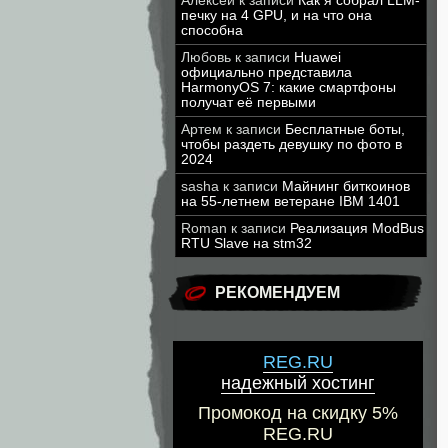
Алексей
к записи
Как я собрал LLM-
печку на 4 GPU, и на что она
способна
Любовь
к записи
Huawei
официально представила
HarmonyOS 7: какие смартфоны
получат её первыми
Артем
к записи
Бесплатные боты,
чтобы раздеть девушку по фото в
2024
sasha
к записи
Майнинг биткоинов
на 55-летнем ветеране IBM 1401
Roman
к записи
Реализация ModBus
RTU Slave на stm32
РЕКОМЕНДУЕМ
REG.RU
надежный хостинг
Промокод на скидку 5%
REG.RU