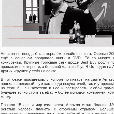
Amazon не всегда была королём онлайн-шопинга. Осенью 20
ещё в основном продавала книги и DVD. Её со многих 
конкуренты. Крупные торговые сети вроде Best Buy росли п
продажам в интернете, а большой магазин Toys R Us подал на 
других игрушек у себя на сайте.
В тот сезон праздников, с ноября по январь, на сайте Amaz
поднялся нехилый шум как среди покупателей, так и у прессы
но если бы вы захотели в неё инвестировать, любой грамо
будущее точно стоит за eBay – более молодой компанией, кот
млрд.
Прошло 15 лет, и мир изменился. Amazon стоит больше $
богатый человек планеты с огромным отрывом. Больше
американцы совершают на одном веб-сайте, и компания по