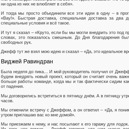
ни одна из них не влюбляет в себя».
И тогда мы просто объединили все эти идеи в одну – в прог
«Вау!». Быстрая доставка, специальная доставка за два д
специальные условия и всё такое.
И тут я сказал – «Круто, если бы мы могли внедрить это под п
словах, это показалось смешным. До Дня благодарения бы
свободных рук.
Джефф тут же взял мою идею и сказал – «Да, это идеальное вр
Виджей Равиндран
Была неделя до пика… И мой руководитель получил от Джефф
будем внедрять новый проект, который он считает очень важ
больше работы команде, когда мы и так фактически сидим ка
от падения.
Мы договорились встретиться в пятницу днём. А в пятницу ут
часов.
Мы отменили встречу с Джеффом, а он ответил – «Да, я пони
утром приглашаю вас ко мне домой».
Мы приезжаем к нему, и нас посылают к его гаражу для лодок
Из того, что помню – Джефф говорил, что нам нужно де