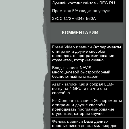
Лучший хостинг сайтов - REG.RU
Промокод 5% скидки на услуги
39CC-C72F-6342-560A
КОММЕНТАРИИ
FreeAIVideo
к записи
Эксперименты
с тиграми и другие способы
преподавать программирование
студентам, которым скучно
Влад
к записи
NAVIS —
многоцелевой быстросборный
беспилотный катамаран
Азат
к записи
Как я собрал LLM-
печку на 4 GPU, и на что она
способна
FileCompare
к записи
Эксперименты
с тиграми и другие способы
преподавать программирование
студентам, которым скучно
Феликс
к записи
База данных
простых чисел до ста миллиардов