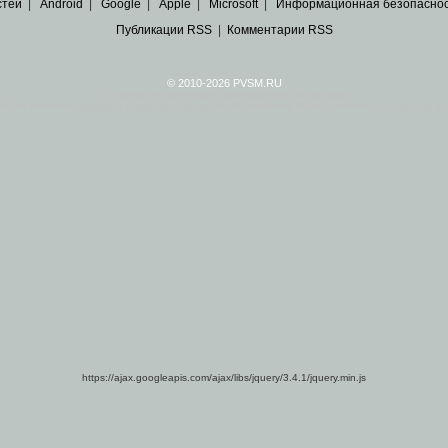
стей
|
Android
|
Google
|
Apple
|
Microsoft
|
Информационная безопасно
Публикации RSS
|
Комментарии RSS
© 2010-2026 PVSM.RU
Все права на материалы принадлежат их авторам.
сайта являются
архивные копии материалов
по ИТ тематике Рунета, взятые
из открытых и 
https://ajax.googleapis.com/ajax/libs/jquery/3.4.1/jquery.min.js