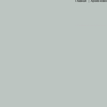
Главная
|
Архив ново
Основными материалами 