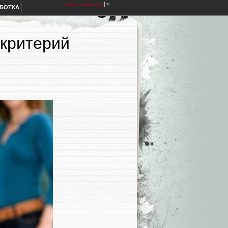
Select Language
▼
АБОТКА
 критерий