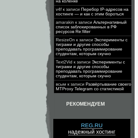
на коленке
v4f
к записи
Перебор IP-адресов на
хостинге — и как с этим бороться
amarakin
к записи
Альтернативный
список заблокированных в РФ
ресурсов Re:filter
ResizeOn
к записи
Эксперименты с
тиграми и другие способы
преподавать программирование
студентам, которым скучно
Text2Vid
к записи
Эксперименты с
тиграми и другие способы
преподавать программирование
студентам, которым скучно
всым
к записи
Развёртывание своего
MTProxy Telegram со статистикой
РЕКОМЕНДУЕМ
REG.RU
надежный хостинг