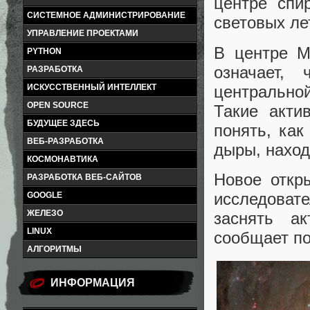
центре спи
СИСТЕМНОЕ АДМИНИСТРИРОВАНИЕ
световых ле
УПРАВЛЕНИЕ ПРОЕКТАМИ
В центре M
PYTHON
означает,
РАЗРАБОТКА
центрально
ИСКУССТВЕННЫЙ ИНТЕЛЛЕКТ
OPEN SOURCE
Такие акти
БУДУЩЕЕ ЗДЕСЬ
понять, как
ВЕБ-РАЗРАБОТКА
дыры, наход
КОСМОНАВТИКА
Новое откр
РАЗРАБОТКА ВЕБ-САЙТОВ
исследоват
GOOGLE
ЖЕЛЕЗО
заснять а
LINUX
сообщает по
АЛГОРИТМЫ
ИНФОРМАЦИЯ