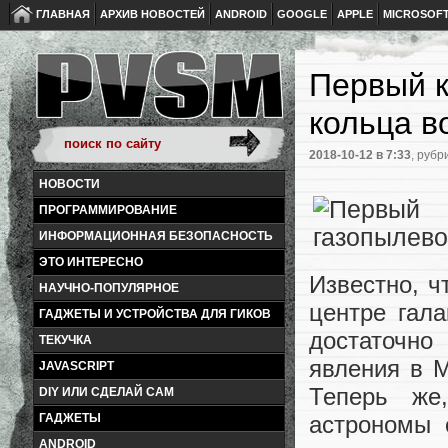
ГЛАВНАЯ
АРХИВ НОВОСТЕЙ
ANDROID
GOOGLE
APPLE
MICROSOF
Первый к
кольца в
2018-10-12
в 7:33
, рубр
НОВОСТИ
ПРОГРАММИРОВАНИЕ
ИНФОРМАЦИОННАЯ БЕЗОПАСНОСТЬ
ЭТО ИНТЕРЕСНО
Известно, 
НАУЧНО-ПОПУЛЯРНОЕ
центре гала
ГАДЖЕТЫ И УСТРОЙСТВА ДЛЯ ГИКОВ
достаточно
ТЕКУЧКА
явления в М
JAVASCRIPT
Теперь же
DIY ИЛИ СДЕЛАЙ САМ
ГАДЖЕТЫ
астрономы 
ANDROID