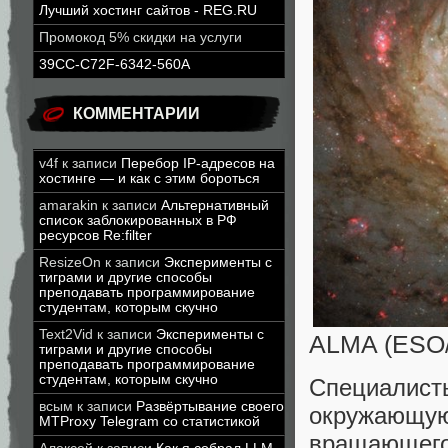
Лучший хостинг сайтов - REG.RU
Промокод 5% скидки на услуги
39CC-C72F-6342-560A
КОММЕНТАРИИ
v4f
к записи
Перебор IP-адресов на
хостинге — и как с этим бороться
amarakin
к записи
Альтернативный
список заблокированных в РФ
ресурсов Re:filter
ResizeOn
к записи
Эксперименты с
тиграми и другие способы
преподавать программирование
студентам, которым скучно
Text2Vid
к записи
Эксперименты с
ALMA (ESO/
тиграми и другие способы
преподавать программирование
студентам, которым скучно
Специалист
всым
к записи
Развёртывание своего
окружающ
MTProxy Telegram со статистикой
вращающего