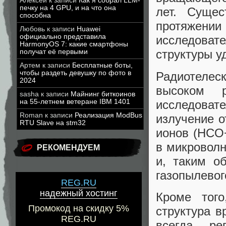
Алексей
к записи
Как я собрал LLM-
печку на 4 GPU, и на что она
лет. Сущес
способна
протяжен
Любовь
к записи
Huawei
официально представила
исследова
HarmonyOS 7: какие смартфоны
структуры у
получат её первыми
Артем
к записи
Бесплатные боты,
чтобы раздеть девушку по фото в
Радиотеле
2024
высоком р
sasha
к записи
Майнинг биткоинов
исследоват
на 55-летнем ветеране IBM 1401
Roman
к записи
Реализация ModBus
излучение о
RTU Slave на stm32
ионов (HCO+
в микроволн
РЕКОМЕНДУЕМ
и, таким о
газопылевог
REG.RU
надежный хостинг
Кроме того
Промокод на скидку 5%
структура в
REG.RU
всегда ре