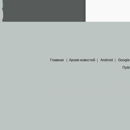
Главная
|
Архив новостей
|
Android
|
Google
Пуб
Все пра
Основными материалами сайта являются
архивные ко