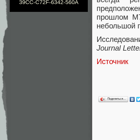
39CC-C72F-6342-560A
предположен
прошлом M7
небольшой г
Исследова
Journal Lette
Источник
Поделиться…