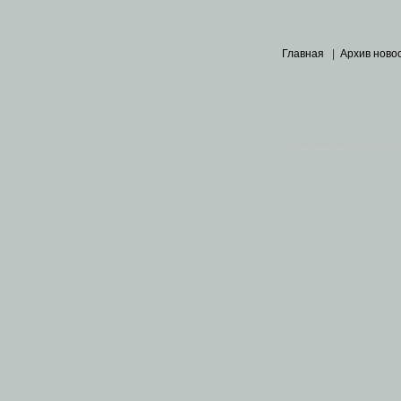
Главная
|
Архив ново
Основными материалами 