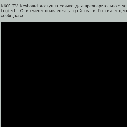
K600 TV Keyboard доступна сейчас для предварительного за
Logitech. О времени появления устройства в России и це
сообщается.