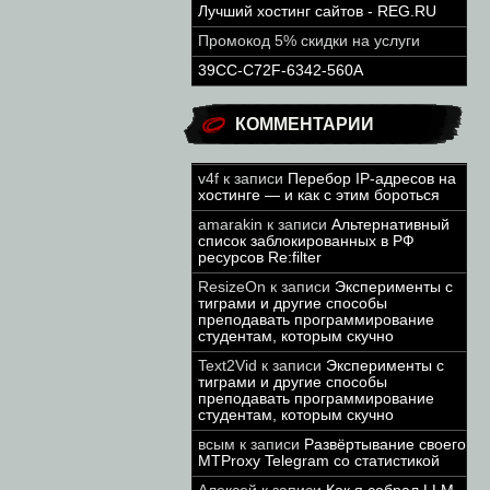
Лучший хостинг сайтов - REG.RU
Промокод 5% скидки на услуги
39CC-C72F-6342-560A
КОММЕНТАРИИ
v4f
к записи
Перебор IP-адресов на
хостинге — и как с этим бороться
amarakin
к записи
Альтернативный
список заблокированных в РФ
ресурсов Re:filter
ResizeOn
к записи
Эксперименты с
тиграми и другие способы
преподавать программирование
студентам, которым скучно
Text2Vid
к записи
Эксперименты с
тиграми и другие способы
преподавать программирование
студентам, которым скучно
всым
к записи
Развёртывание своего
MTProxy Telegram со статистикой