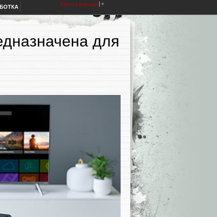
Select Language
▼
АБОТКА
едназначена для