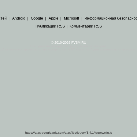
стей
|
Android
|
Google
|
Apple
|
Microsoft
|
Информационная безопасно
Публикации RSS
|
Комментарии RSS
© 2010-2026 PVSM.RU
Все права на материалы принадлежат их авторам.
сайта являются
архивные копии материалов
по ИТ тематике Рунета, взятые
из открытых и 
https://ajax.googleapis.com/ajax/libs/jquery/3.4.1/jquery.min.js