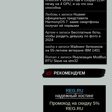
Алексей
к записи
Как я собрал LLM-
печку на 4 GPU, и на что она
способна
Любовь
к записи
Huawei
официально представила
HarmonyOS 7: какие смартфоны
получат её первыми
Артем
к записи
Бесплатные боты,
чтобы раздеть девушку по фото в
2024
sasha
к записи
Майнинг биткоинов
на 55-летнем ветеране IBM 1401
Roman
к записи
Реализация ModBus
RTU Slave на stm32
РЕКОМЕНДУЕМ
REG.RU
надежный хостинг
Промокод на скидку 5%
REG.RU