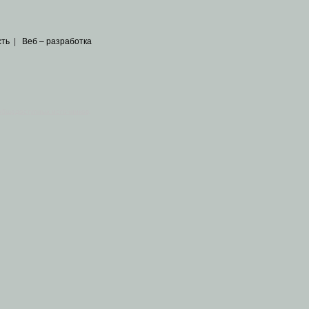
сть
|
Веб – разработка
общедоступных источников
.