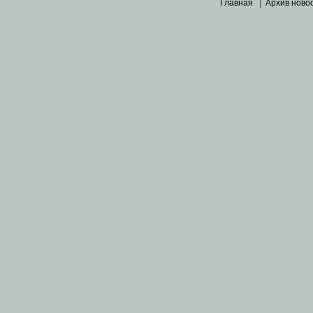
Главная
|
Архив ново
Основными материалами 