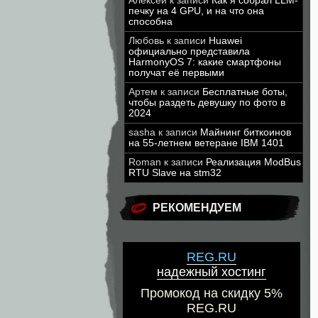
Алексей
к записи
Как я собрал LLM-
печку на 4 GPU, и на что она
способна
Любовь
к записи
Huawei
официально представила
HarmonyOS 7: какие смартфоны
получат её первыми
Артем
к записи
Бесплатные боты,
чтобы раздеть девушку по фото в
2024
sasha
к записи
Майнинг биткоинов
на 55-летнем ветеране IBM 1401
Roman
к записи
Реализация ModBus
RTU Slave на stm32
РЕКОМЕНДУЕМ
REG.RU
надежный хостинг
Промокод на скидку 5%
REG.RU