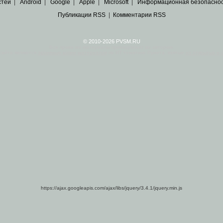
стей
|
Android
|
Google
|
Apple
|
Microsoft
|
Информационная безопасно
Публикации RSS
|
Комментарии RSS
© 2010-2026 PVSM.RU
Все права на материалы принадлежат их авторам.
сайта являются
архивные копии материалов
по ИТ тематике Рунета, взятые
из открытых и 
https://ajax.googleapis.com/ajax/libs/jquery/3.4.1/jquery.min.js