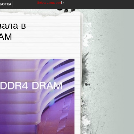
Select Language
▼
АБОТКА
вала в
RAM