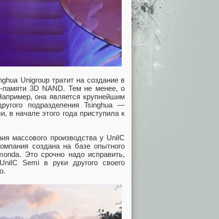
ghua Unigroup тратит на создание в
ш-памяти 3D NAND. Тем не менее, о
Например, она является крупнейшим
другого подразделения Tsinghua —
и, в начале этого года приступила к
ия массового производства у UniIC
компания создана на базе опытного
monda. Это срочно надо исправить,
UniIC Semi в руки другого своего
o.