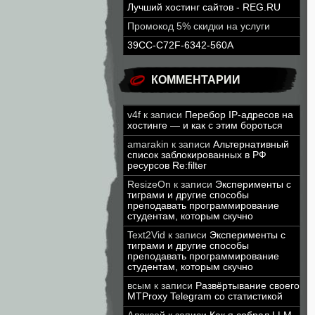
Лучший хостинг сайтов - REG.RU
Промокод 5% скидки на услуги
39CC-C72F-6342-560A
КОММЕНТАРИИ
v4f
к записи
Перебор IP-адресов на
хостинге — и как с этим бороться
amarakin
к записи
Альтернативный
список заблокированных в РФ
ресурсов Re:filter
ResizeOn
к записи
Эксперименты с
тиграми и другие способы
преподавать программирование
студентам, которым скучно
Text2Vid
к записи
Эксперименты с
тиграми и другие способы
преподавать программирование
студентам, которым скучно
всым
к записи
Развёртывание своего
MTProxy Telegram со статистикой