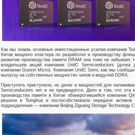
Как мы знаем, основные инвестиционные усилия компания Tsin
Китае мощного кластера по разработке и производству фле
развитии производства памяти DRAM она тоже не забывает. 
владельцем акций компании UniIC Semiconductors (дочка 
компании Guoxin Micro). Компания UniIC Semi, как мы сообщал
выпуску на собственных мощностях чипов и модулей DDR4.
Приступить приступили, но денег и мощностей для налаживан
Semiconductors нет и не предвидится. Дело в том, что эта 
производства памяти в Китае обанкротившейся компании Qi
решили в Tsinghua и поспособствовали передаче активов 
подразделения — компании Beijing Ziguang Storage Technology C