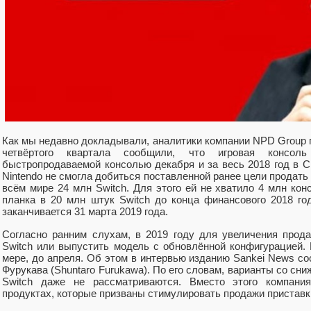
Как мы недавно докладывали, аналитики компании NPD Group п
четвёртого квартала сообщили, что игровая консол
быстропродаваемой консолью декабря и за весь 2018 год в С
Nintendo не смогла добиться поставленной ранее цели продать 
всём мире 24 млн Switch. Для этого ей не хватило 4 млн ко
планка в 20 млн штук Switch до конца финансового 2018 го
заканчивается 31 марта 2019 года.
Согласно ранним слухам, в 2019 году для увеличения прод
Switch или выпустить модель с обновлённой конфигурацией. 
мере, до апреля. Об этом в интервью изданию Sankei News с
Фурукава (Shuntaro Furukawa). По его словам, варианты со сн
Switch даже не рассматриваются. Вместо этого компани
продуктах, которые призваны стимулировать продажи приставк