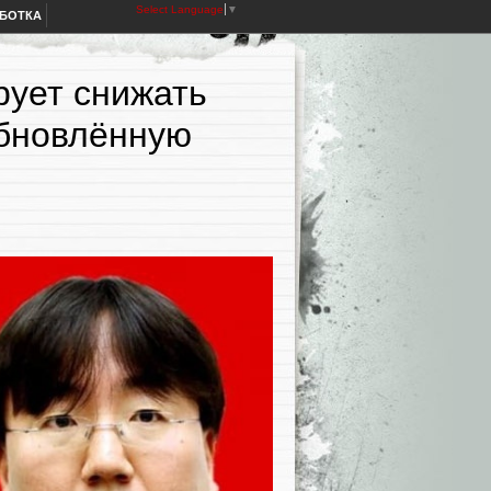
Select Language
▼
АБОТКА
рует снижать
 обновлённую