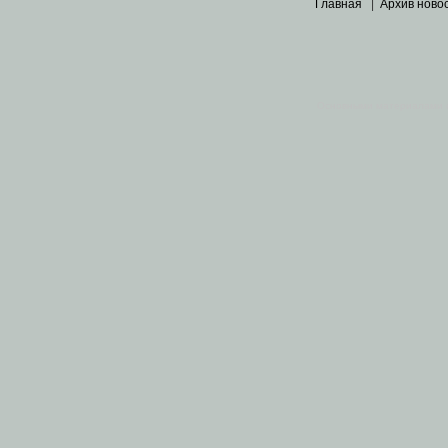
Главная
|
Архив ново
Основными материалами 