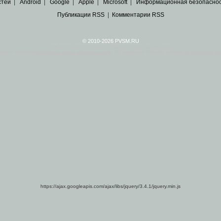
стей
|
Android
|
Google
|
Apple
|
Microsoft
|
Информационная безопасно
Публикации RSS
|
Комментарии RSS
© 2010-2026 PVSM.RU
Все права на материалы принадлежат их авторам.
сайта являются
архивные копии материалов
по ИТ тематике Рунета, взятые
из открытых и 
https://ajax.googleapis.com/ajax/libs/jquery/3.4.1/jquery.min.js