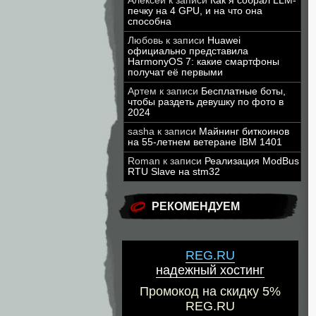
Алексей
к записи
Как я собрал LLM-
печку на 4 GPU, и на что она
способна
Любовь
к записи
Huawei
официально представила
HarmonyOS 7: какие смартфоны
получат её первыми
Артем
к записи
Бесплатные боты,
чтобы раздеть девушку по фото в
2024
sasha
к записи
Майнинг биткоинов
на 55-летнем ветеране IBM 1401
Roman
к записи
Реализация ModBus
RTU Slave на stm32
РЕКОМЕНДУЕМ
REG.RU
надежный хостинг
Промокод на скидку 5%
REG.RU