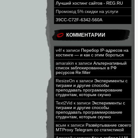
Лучший хостинг сайтов - REG.RU
Промокод 5% скидки на услуги
39CC-C72F-6342-560A
КОММЕНТАРИИ
v4f
к записи
Перебор IP-адресов на
хостинге — и как с этим бороться
amarakin
к записи
Альтернативный
список заблокированных в РФ
ресурсов Re:filter
ResizeOn
к записи
Эксперименты с
тиграми и другие способы
преподавать программирование
студентам, которым скучно
Text2Vid
к записи
Эксперименты с
тиграми и другие способы
преподавать программирование
студентам, которым скучно
всым
к записи
Развёртывание своего
MTProxy Telegram со статистикой