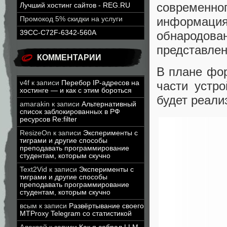
современ
Лучший хостинг сайтов - REG.RU
информац
Промокод 5% скидки на услуги
обнародо
39CC-C72F-6342-560A
представлен
КОММЕНТАРИИ
В плане фор
части устр
v4f
к записи
Перебор IP-адресов на
хостинге — и как с этим бороться
будет реали
amarakin
к записи
Альтернативный
список заблокированных в РФ
ресурсов Re:filter
ResizeOn
к записи
Эксперименты с
тиграми и другие способы
преподавать программирование
студентам, которым скучно
Text2Vid
к записи
Эксперименты с
тиграми и другие способы
преподавать программирование
студентам, которым скучно
всым
к записи
Развёртывание своего
MTProxy Telegram со статистикой