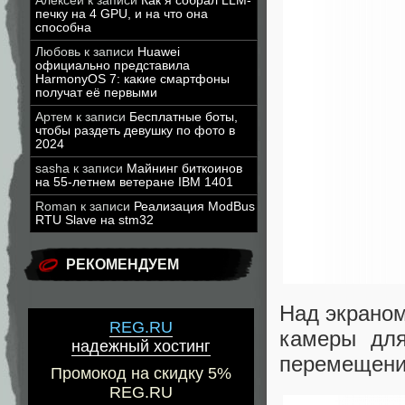
Алексей
к записи
Как я собрал LLM-
печку на 4 GPU, и на что она
способна
Любовь
к записи
Huawei
официально представила
HarmonyOS 7: какие смартфоны
получат её первыми
Артем
к записи
Бесплатные боты,
чтобы раздеть девушку по фото в
2024
sasha
к записи
Майнинг биткоинов
на 55-летнем ветеране IBM 1401
Roman
к записи
Реализация ModBus
RTU Slave на stm32
РЕКОМЕНДУЕМ
Над экраном
REG.RU
камеры для
надежный хостинг
перемещени
Промокод на скидку 5%
REG.RU