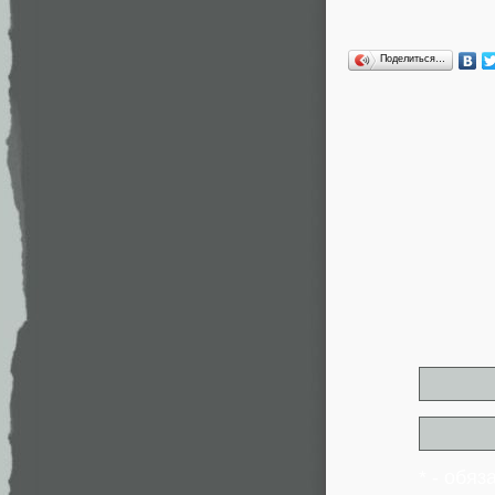
Поделиться…
* - обя