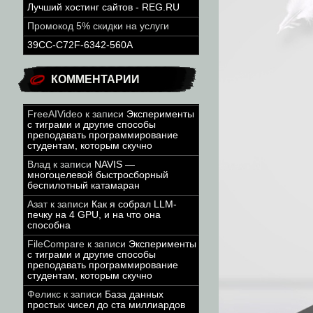
Лучший хостинг сайтов - REG.RU
Промокод 5% скидки на услуги
39CC-C72F-6342-560A
КОММЕНТАРИИ
FreeAIVideo
к записи
Эксперименты
с тиграми и другие способы
преподавать программирование
студентам, которым скучно
Влад
к записи
NAVIS —
многоцелевой быстросборный
беспилотный катамаран
Азат
к записи
Как я собрал LLM-
печку на 4 GPU, и на что она
способна
FileCompare
к записи
Эксперименты
с тиграми и другие способы
преподавать программирование
студентам, которым скучно
Феликс
к записи
База данных
простых чисел до ста миллиардов