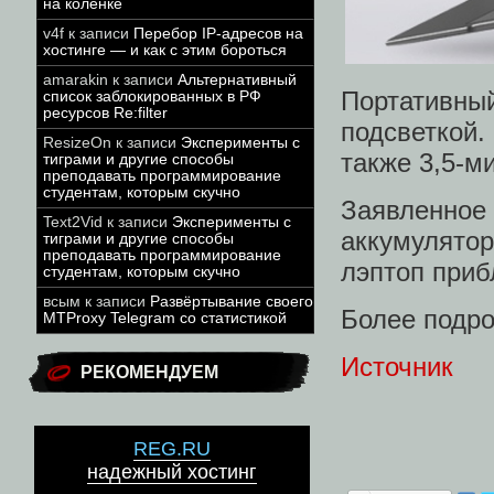
на коленке
v4f
к записи
Перебор IP-адресов на
хостинге — и как с этим бороться
amarakin
к записи
Альтернативный
Портативн
список заблокированных в РФ
ресурсов Re:filter
подсветкой
ResizeOn
к записи
Эксперименты с
также 3,5-м
тиграми и другие способы
преподавать программирование
студентам, которым скучно
Заявленное
Text2Vid
к записи
Эксперименты с
аккумулято
тиграми и другие способы
преподавать программирование
лэптоп приб
студентам, которым скучно
всым
к записи
Развёртывание своего
Более подро
MTProxy Telegram со статистикой
Источник
РЕКОМЕНДУЕМ
REG.RU
надежный хостинг