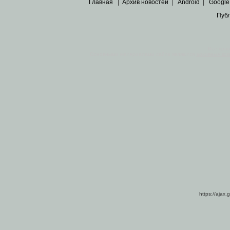
Главная
|
Архив новостей
|
Android
|
Google
Пуб
Все пра
Основными материалами сайта являются
архивные ко
https://ajax.