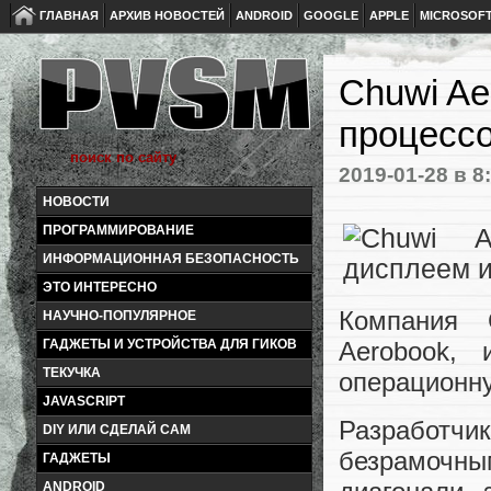
ГЛАВНАЯ
АРХИВ НОВОСТЕЙ
ANDROID
GOOGLE
APPLE
MICROSOF
Chuwi Ae
процессо
2019-01-28
в 8
НОВОСТИ
ПРОГРАММИРОВАНИЕ
ИНФОРМАЦИОННАЯ БЕЗОПАСНОСТЬ
ЭТО ИНТЕРЕСНО
Компания 
НАУЧНО-ПОПУЛЯРНОЕ
ГАДЖЕТЫ И УСТРОЙСТВА ДЛЯ ГИКОВ
Aerobook, 
ТЕКУЧКА
операционну
JAVASCRIPT
Разработчи
DIY ИЛИ СДЕЛАЙ САМ
безрамочны
ГАДЖЕТЫ
ANDROID