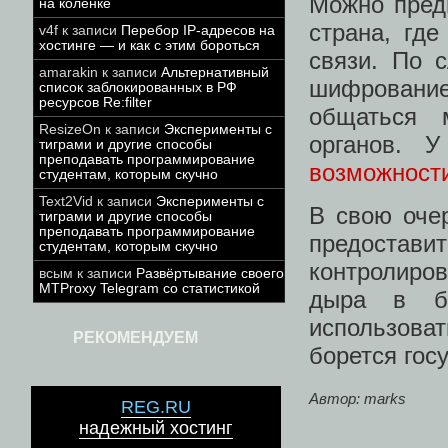
Можно пред
на коленке
страна, гд
v4f
к записи
Перебор IP-адресов на
хостинге — и как с этим бороться
связи. По 
amarakin
к записи
Альтернативный
шифровани
список заблокированных в РФ
ресурсов Re:filter
общаться 
ResizeOn
к записи
Эксперименты с
органов. 
тиграми и другие способы
преподавать программирование
возможност
студентам, которым скучно
Text2Vid
к записи
Эксперименты с
В свою очер
тиграми и другие способы
преподавать программирование
предостави
студентам, которым скучно
контролиров
всым
к записи
Развёртывание своего
MTProxy Telegram со статистикой
дыра в бе
использоват
РЕКОМЕНДУЕМ
борется гос
Автор: marks
REG.RU
надежный хостинг