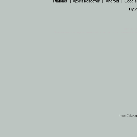
Главная
|
Архив новостей
|
Android
|
Google
Пуб
Все пра
Основными материалами сайта являются
архивные ко
https://ajax.