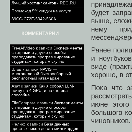
принадлежа
Лучший хостинг сайтов - REG.RU
будет запра
Промокод 5% скидки на услуги
39CC-C72F-6342-560A
выше, сложн
нему при
КОММЕНТАРИИ
мессенджеро
FreeAIVideo
к записи
Эксперименты
Ранее полиц
с тиграми и другие способы
и ноутбуко
преподавать программирование
студентам, которым скучно
виде (прак
Влад
к записи
NAVIS —
хорошо, в от
многоцелевой быстросборный
беспилотный катамаран
Пока что з
Азат
к записи
Как я собрал LLM-
печку на 4 GPU, и на что она
рассмотрет
способна
июне этого
FileCompare
к записи
Эксперименты
с тиграми и другие способы
большого ко
преподавать программирование
студентам, которым скучно
чиновников.
Феликс
к записи
База данных
простых чисел до ста миллиардов