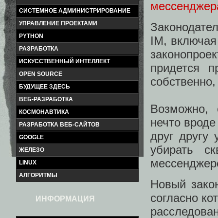
мессенджер
СИСТЕМНОЕ АДМИНИСТРИРОВАНИЕ
УПРАВЛЕНИЕ ПРОЕКТАМИ
Законодате
PYTHON
IM, включая
РАЗРАБОТКА
законопрое
ИСКУССТВЕННЫЙ ИНТЕЛЛЕКТ
придется п
OPEN SOURCE
собственно, 
БУДУЩЕЕ ЗДЕСЬ
ВЕБ-РАЗРАБОТКА
Возможно, 
КОСМОНАВТИКА
нечто вроде
РАЗРАБОТКА ВЕБ-САЙТОВ
друг другу 
GOOGLE
убирать с
ЖЕЛЕЗО
мессенджеро
LINUX
АЛГОРИТМЫ
Новый зако
согласно ко
ИНФОРМАЦИЯ
расследова