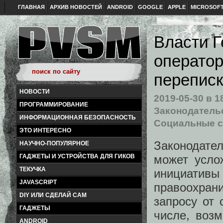
ГЛАВНАЯ
АРХИВ НОВОСТЕЙ
ANDROID
GOOGLE
APPLE
MICROSOF
Власти Г
операто
переписк
НОВОСТИ
2019-05-30
в 1
ПРОГРАММИРОВАНИЕ
Законодательс
ИНФОРМАЦИОННАЯ БЕЗОПАСНОСТЬ
Социальные с
ЭТО ИНТЕРЕСНО
Законодател
НАУЧНО-ПОПУЛЯРНОЕ
может усло
ГАДЖЕТЫ И УСТРОЙСТВА ДЛЯ ГИКОВ
ТЕКУЧКА
инициат
JAVASCRIPT
правоохран
DIY ИЛИ СДЕЛАЙ САМ
запросу от 
ГАДЖЕТЫ
числе, воз
ANDROID