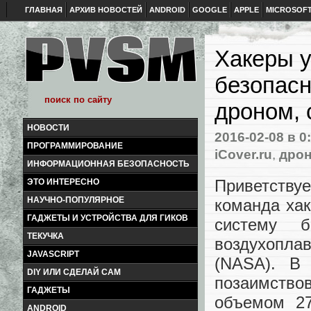
ГЛАВНАЯ
АРХИВ НОВОСТЕЙ
ANDROID
GOOGLE
APPLE
MICROSOF
Хакеры у
безопасн
дроном, 
НОВОСТИ
2016-02-08
в 0
ПРОГРАММИРОВАНИЕ
iCover.ru
,
дро
ИНФОРМАЦИОННАЯ БЕЗОПАСНОСТЬ
Приветству
ЭТО ИНТЕРЕСНО
НАУЧНО-ПОПУЛЯРНОЕ
команда хак
ГАДЖЕТЫ И УСТРОЙСТВА ДЛЯ ГИКОВ
систему б
ТЕКУЧКА
воздухоплав
JAVASCRIPT
(NASA). В 
DIY ИЛИ СДЕЛАЙ САМ
позаимство
ГАДЖЕТЫ
объемом 27
ANDROID