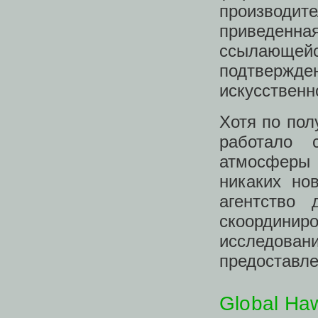
производи
приведенн
ссылающейс
подтвержд
искусственн
Хотя по по
работало 
атмосферы 
никаких но
агентство 
скоординир
исследован
предоставле
Global Ha