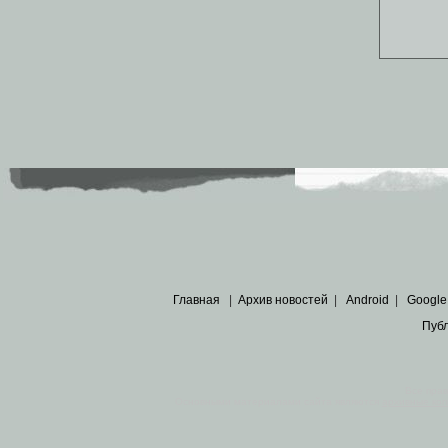
Главная
|
Архив новостей
|
Android
|
Google
Пуб
Все пра
Основными материалами сайта являются
архивные ко