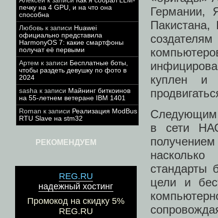
Алексей
к записи
Как я собрал LLM-
печку на 4 GPU, и на что она
Германии, 
способна
Пакистана,
Любовь
к записи
Huawei
официально представила
создателям 
HarmonyOS 7: какие смартфоны
компьютер
получат её первыми
Артем
к записи
Бесплатные боты,
инфицирова
чтобы раздеть девушку по фото в
куплен и 
2024
продвигатьс
sasha
к записи
Майнинг биткоинов
на 55-летнем ветеране IBM 1401
Roman
к записи
Реализация ModBus
Следующим 
RTU Slave на stm32
в сети НА
получением 
РЕКОМЕНДУЕМ
насколько
стандарты 
REG.RU
цели и бес
надежный хостинг
компьютерно
Промокод на скидку 5%
сопровожда
REG.RU