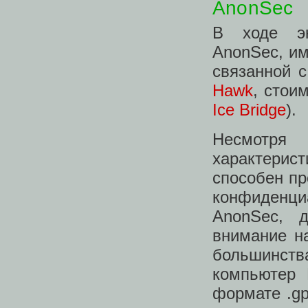
AnonSec
В ходе эк
AnonSec, им
связанной 
Hawk
, стои
Ice Bridge
).
Несмотря
характери
способен пр
конфиденци
AnonSec, 
внимание н
большинств
компьютер 
формате .g