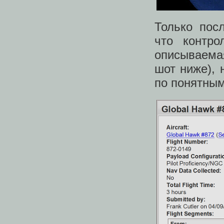
Только пос
что контро
описываемая
шот ниже), 
по понятным