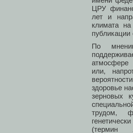
имени федер
ЦРУ финанс
лет и напр
климата на
публикации 
По мнени
поддержива
атмосфере 
или, напро
вероятност
здоровье на
зерновых к
специально
трудом, ф
генетичес
(термин 