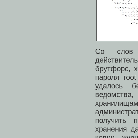
Со слов 
действите
брутфорс, 
пароля roo
удалось б
ведомства, 
хранилищам
администр
получить 
хранения д
копии жур