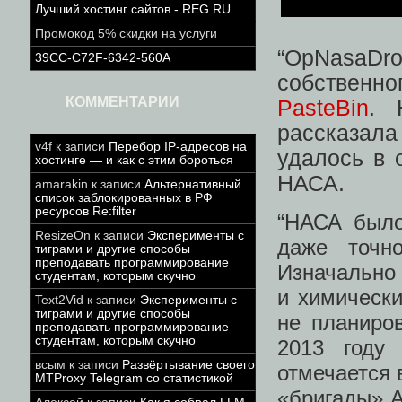
Лучший хостинг сайтов - REG.RU
Промокод 5% скидки на услуги
“OpNasaDr
39CC-C72F-6342-560A
собственн
КОММЕНТАРИИ
PasteBin
. 
рассказал
v4f
к записи
Перебор IP-адресов на
удалось в 
хостинге — и как с этим бороться
НАСА.
amarakin
к записи
Альтернативный
список заблокированных в РФ
ресурсов Re:filter
“НАСА было
ResizeOn
к записи
Эксперименты с
даже точн
тиграми и другие способы
преподавать программирование
Изначально
студентам, которым скучно
и химическ
Text2Vid
к записи
Эксперименты с
тиграми и другие способы
не планиро
преподавать программирование
студентам, которым скучно
2013 году
всым
к записи
Развёртывание своего
отмечается 
MTProxy Telegram со статистикой
«бригады» 