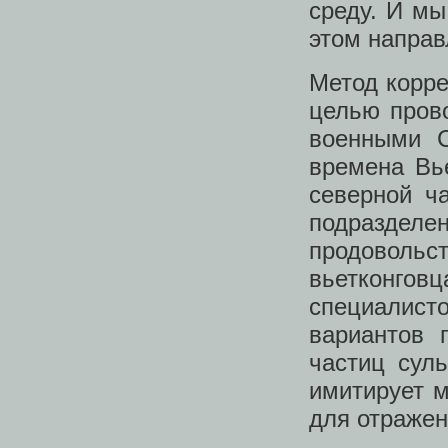
среду. И мы
этом направ
Метод корре
целью пров
военными 
времена Вь
северной ч
подраздел
продовольс
вьетконго
специалист
вариантов 
частиц сул
имитирует м
для отражен