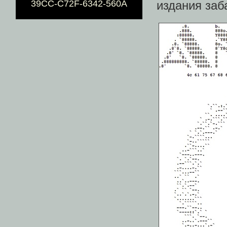
39CC-C72F-6342-560A
издания за