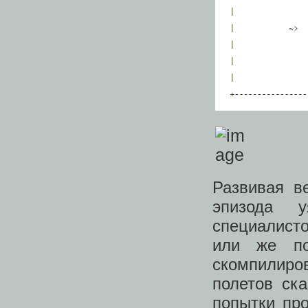
Развивая в
эпизода 
специалист
или же по
скомпилиро
полетов ска
попытки про