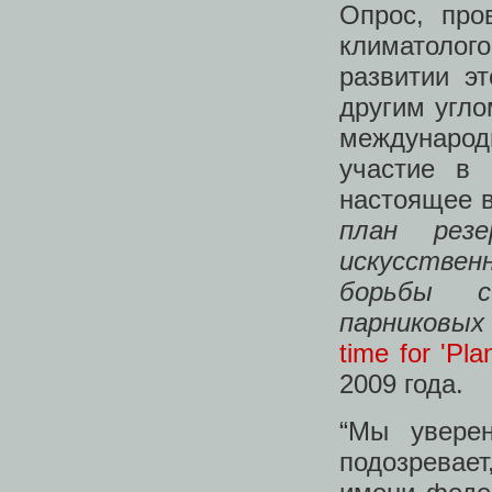
Опрос, про
климатолог
развитии э
другим угло
международ
участие в 
настоящее в
план резе
искусствен
борьбы с
парниковых 
time for 'Pla
2009 года.
“Мы увере
подозревае