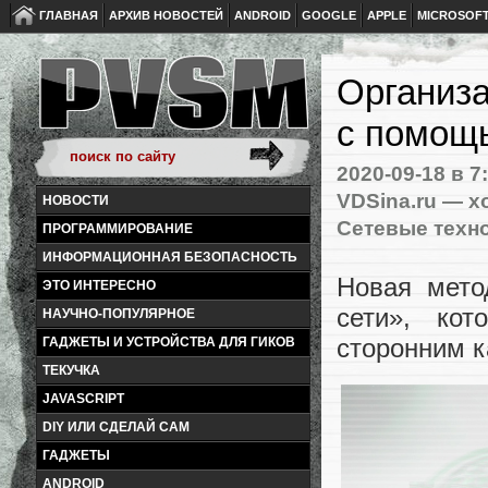
ГЛАВНАЯ
АРХИВ НОВОСТЕЙ
ANDROID
GOOGLE
APPLE
MICROSOF
Организа
с помощ
2020-09-18
в 7
VDSina.ru — х
НОВОСТИ
Сетевые техн
ПРОГРАММИРОВАНИЕ
ИНФОРМАЦИОННАЯ БЕЗОПАСНОСТЬ
Новая мето
ЭТО ИНТЕРЕСНО
сети», ко
НАУЧНО-ПОПУЛЯРНОЕ
сторонним 
ГАДЖЕТЫ И УСТРОЙСТВА ДЛЯ ГИКОВ
ТЕКУЧКА
JAVASCRIPT
DIY ИЛИ СДЕЛАЙ САМ
ГАДЖЕТЫ
ANDROID