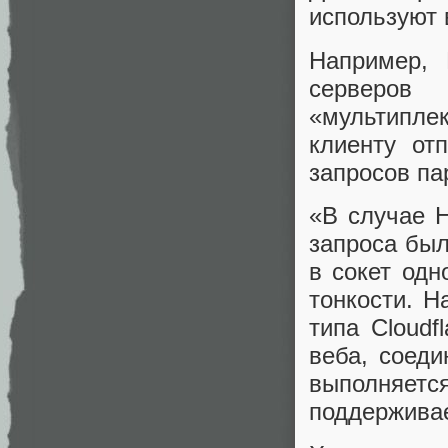
используют 
Например, 
серверов
«мультипле
клиенту от
запросов па
«В случае H
запроса был
в сокет одн
тонкости. Н
типа Cloud
веба, соед
выполняе
поддерживае