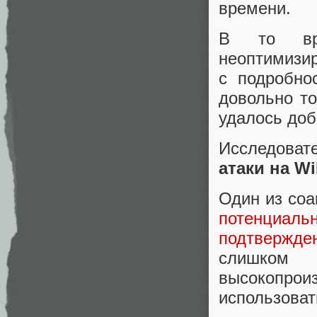
времени.
В то вр
неоптимизир
с подробно
довольно т
удалось доб
Исследоват
атаки на W
Один из соа
потенциа
подтвержд
слишком
высокопрои
использоват