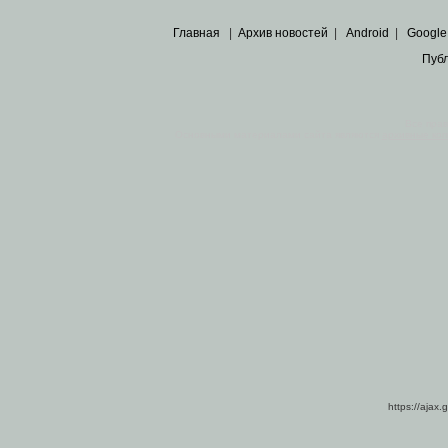
Главная
|
Архив новостей
|
Android
|
Google
Пуб
Все пра
Основными материалами сайта являются
архивные ко
https://ajax.