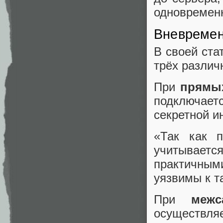
одновременн
Вневремен
В своей ста
трёх различ
При
прямых
подключает
секретной и
«Так как п
учитываетс
практичным
уязвимы к т
При
меж
осуществля