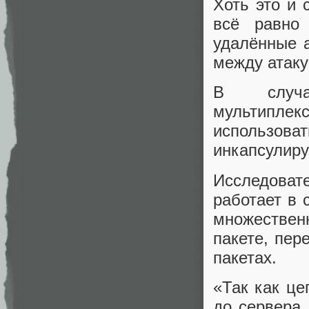
Хоть это и 
всё равно
удалённые а
между атак
В случа
мультипл
использова
инкапсулиру
Исследовате
работает в 
множестве
пакете, пер
пакетах.
«Так как це
до сервера,