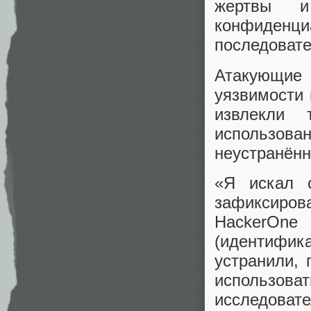
жертвы и
конфиде
последовате
Атакующие
уязвимости
извлекли 
использо
неустранённ
«Я искал 
зафиксиро
HackerOne
(идентифик
устранили, 
использов
исследоват