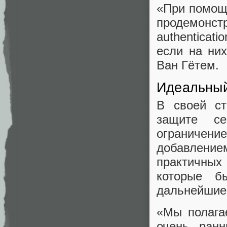
«При помощ
продемонстр
authenticat
если на ни
Ван Гётем.
Идеальны
В своей ст
защите се
ограниче
добавлени
практичных 
которые б
дальнейшие
«Мы полага
очень ранн