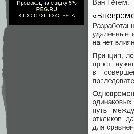
Ван Гётем.
Промокод на скидку 5%
REG.RU
«Вневреме
39CC-C72F-6342-560A
Разработанн
удалённые а
на нет влия
Принцип, ле
прост: нужн
в соверше
последовате
Одновременн
одинаковых 
путь межд
откликов д
для сравнен