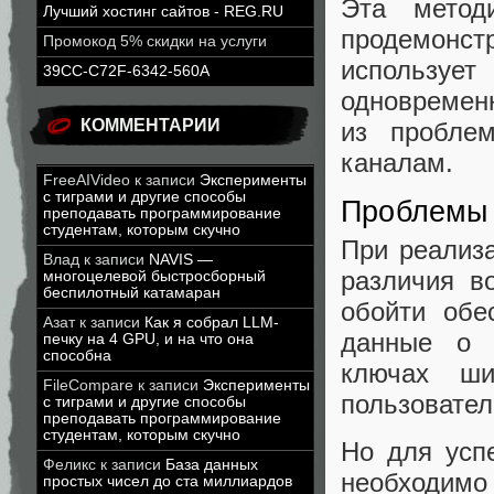
Эта мето
Лучший хостинг сайтов - REG.RU
продемонст
Промокод 5% скидки на услуги
использует
39CC-C72F-6342-560A
одновремен
КОММЕНТАРИИ
из пробле
каналам.
FreeAIVideo
к записи
Эксперименты
с тиграми и другие способы
Проблемы 
преподавать программирование
студентам, которым скучно
При реализ
Влад
к записи
NAVIS —
различия в
многоцелевой быстросборный
беспилотный катамаран
обойти обе
Азат
к записи
Как я собрал LLM-
данные о 
печку на 4 GPU, и на что она
способна
ключах ши
FileCompare
к записи
Эксперименты
пользовател
с тиграми и другие способы
преподавать программирование
студентам, которым скучно
Но для усп
Феликс
к записи
База данных
необходимо
простых чисел до ста миллиардов