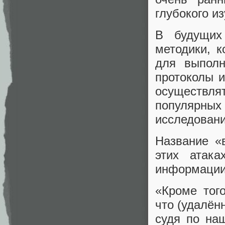
глубокого и
В будущих
методики, 
для выполн
протоколы и
осуществл
популярны
исследовани
Название «
этих атака
информации 
«Кроме тог
что (удалён
судя по на