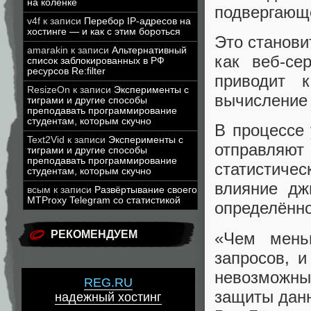
на коленке
подвергающе
v4f
к записи
Перебор IP-адресов на
хостинге — и как с этим бороться
Это станови
amarakin
к записи
Альтернативный
как веб-се
список заблокированных в РФ
ресурсов Re:filter
приводит 
ResizeOn
к записи
Эксперименты с
вычисление 
тиграми и другие способы
преподавать программирование
студентам, которым скучно
В процессе
Text2Vid
к записи
Эксперименты с
отправляют
тиграми и другие способы
преподавать программирование
статистиче
студентам, которым скучно
влияние дж
всым
к записи
Развёртывание своего
MTProxy Telegram со статистикой
определённо
РЕКОМЕНДУЕМ
«Чем мень
запросов, 
невозможны
REG.RU
защиты данн
надежный хостинг