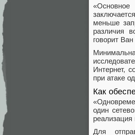
«Основное 
заключается
меньше зап
различия в
говорит Ван
Минималь
исследоват
Интернет, с
при атаке о
Как обесп
«Одновреме
один сетево
реализация 
Для отпра