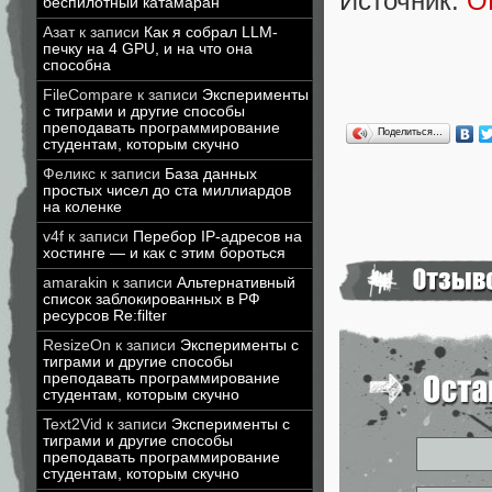
Источник:
O
беспилотный катамаран
Азат
к записи
Как я собрал LLM-
печку на 4 GPU, и на что она
способна
FileCompare
к записи
Эксперименты
с тиграми и другие способы
преподавать программирование
Поделиться…
студентам, которым скучно
Феликс
к записи
База данных
простых чисел до ста миллиардов
на коленке
v4f
к записи
Перебор IP-адресов на
хостинге — и как с этим бороться
amarakin
к записи
Альтернативный
список заблокированных в РФ
ресурсов Re:filter
ResizeOn
к записи
Эксперименты с
тиграми и другие способы
преподавать программирование
студентам, которым скучно
Text2Vid
к записи
Эксперименты с
тиграми и другие способы
преподавать программирование
студентам, которым скучно