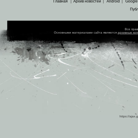
Главная
|
Архив новостей
|
Android
|
Google
Пуб
Все пра
Основными материалами сайта являются
архивные ко
https://ajax.