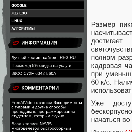
GOOGLE
ЖЕЛЕЗО
LINUX
Размер пик
АЛГОРИТМЫ
насчитывает
достигае
ИНФОРМАЦИЯ
светочувст
полном разр
Лучший хостинг сайтов - REG.RU
кадровая ча
Промокод 5% скидки на услуги
при уменьш
39CC-C72F-6342-560A
60 к/с. Нал
КОММЕНТАРИИ
использоват
Уже дост
FreeAIVideo
к записи
Эксперименты
с тиграми и другие способы
бескорпусно
преподавать программирование
студентам, которым скучно
начаться во
Влад
к записи
NAVIS —
многоцелевой быстросборный