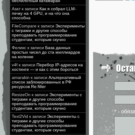
беспилотный катамаран
Азат
к записи
Как я собрал LLM-
печку на 4 GPU, и на что она
способна
FileCompare
к записи
Эксперименты
с тиграми и другие способы
преподавать программирование
студентам, которым скучно
Феликс
к записи
База данных
простых чисел до ста миллиардов
на коленке
v4f
к записи
Перебор IP-адресов на
хостинге — и как с этим бороться
amarakin
к записи
Альтернативный
список заблокированных в РФ
ресурсов Re:filter
ResizeOn
к записи
Эксперименты с
тиграми и другие способы
преподавать программирование
студентам, которым скучно
* - обя
Text2Vid
к записи
Эксперименты с
тиграми и другие способы
преподавать программирование
студентам, которым скучно