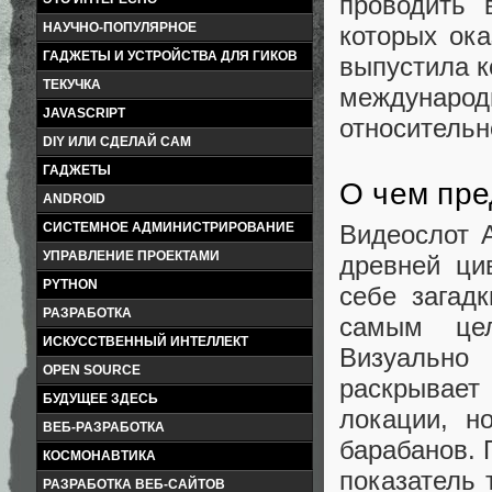
проводить 
НАУЧНО-ПОПУЛЯРНОЕ
которых ок
ГАДЖЕТЫ И УСТРОЙСТВА ДЛЯ ГИКОВ
выпустила 
ТЕКУЧКА
междунаро
JAVASCRIPT
относительн
DIY ИЛИ СДЕЛАЙ САМ
ГАДЖЕТЫ
О чем пре
ANDROID
Видеослот А
СИСТЕМНОЕ АДМИНИСТРИРОВАНИЕ
УПРАВЛЕНИЕ ПРОЕКТАМИ
древней ци
PYTHON
себе загад
РАЗРАБОТКА
самым цел
ИСКУССТВЕННЫЙ ИНТЕЛЛЕКТ
Визуально
OPEN SOURCE
раскрывает 
БУДУЩЕЕ ЗДЕСЬ
локации, н
ВЕБ-РАЗРАБОТКА
барабанов. 
КОСМОНАВТИКА
показатель 
РАЗРАБОТКА ВЕБ-САЙТОВ