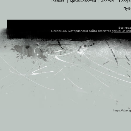
Главная
|
Архив новостей
|
Android
|
Google
Пуб
Все пра
Основными материалами сайта являются
архивные ко
https://ajax.