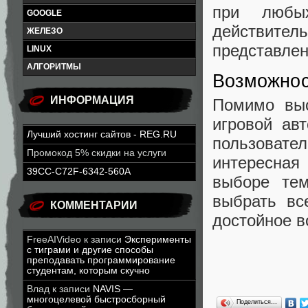
при любых
GOOGLE
действите
ЖЕЛЕЗО
представлен
LINUX
АЛГОРИТМЫ
Возможнос
ИНФОРМАЦИЯ
Помимо выс
игровой ав
Лучший хостинг сайтов - REG.RU
пользоват
Промокод 5% скидки на услуги
интересная
39CC-C72F-6342-560A
выборе тем
выбрать вс
КОММЕНТАРИИ
достойное в
FreeAIVideo
к записи
Эксперименты
с тиграми и другие способы
преподавать программирование
студентам, которым скучно
Влад
к записи
NAVIS —
многоцелевой быстросборный
Поделиться…