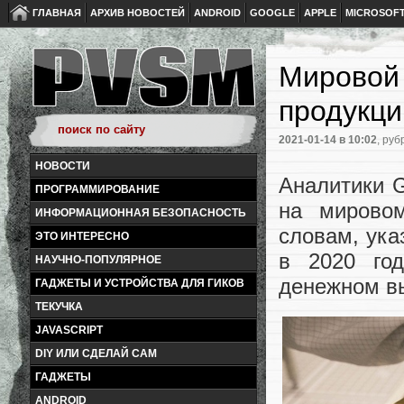
ГЛАВНАЯ
АРХИВ НОВОСТЕЙ
ANDROID
GOOGLE
APPLE
MICROSOF
Мировой
продукци
2021-01-14
в 10:02
, руб
НОВОСТИ
Аналитики G
ПРОГРАММИРОВАНИЕ
на мировом
ИНФОРМАЦИОННАЯ БЕЗОПАСНОСТЬ
словам, ука
ЭТО ИНТЕРЕСНО
в 2020 год
НАУЧНО-ПОПУЛЯРНОЕ
денежном вы
ГАДЖЕТЫ И УСТРОЙСТВА ДЛЯ ГИКОВ
ТЕКУЧКА
JAVASCRIPT
DIY ИЛИ СДЕЛАЙ САМ
ГАДЖЕТЫ
ANDROID