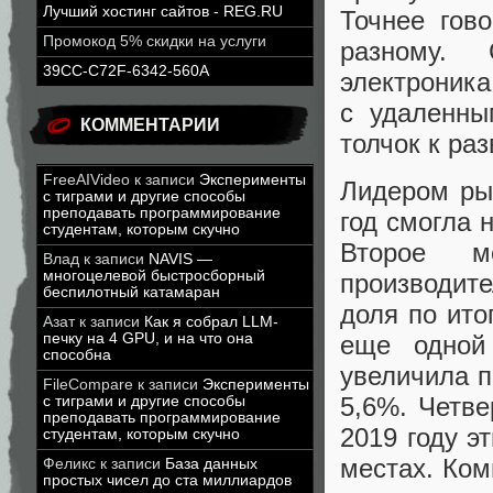
Лучший хостинг сайтов - REG.RU
Точнее гов
Промокод 5% скидки на услуги
разному.
39CC-C72F-6342-560A
электроника
с удаленны
КОММЕНТАРИИ
толчок к ра
FreeAIVideo
к записи
Эксперименты
Лидером рын
с тиграми и другие способы
преподавать программирование
год смогла 
студентам, которым скучно
Второе м
Влад
к записи
NAVIS —
многоцелевой быстросборный
производите
беспилотный катамаран
доля по ито
Азат
к записи
Как я собрал LLM-
печку на 4 GPU, и на что она
еще одной
способна
увеличила п
FileCompare
к записи
Эксперименты
5,6%. Четве
с тиграми и другие способы
преподавать программирование
2019 году э
студентам, которым скучно
местах. Ком
Феликс
к записи
База данных
простых чисел до ста миллиардов