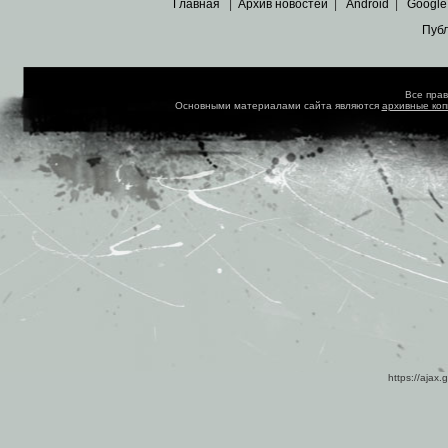
Главная
|
Архив новостей
|
Android
|
Google
Пуб
Все пра
Основными материалами сайта являются
архивные ко
https://ajax.