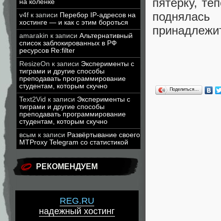
пятерку, те
на коленке
поднялась
v4f
к записи
Перебор IP-адресов на
хостинге — и как с этим бороться
принадлежит
amarakin
к записи
Альтернативный
список заблокированных в РФ
ресурсов Re:filter
ResizeOn
к записи
Эксперименты с
тиграми и другие способы
преподавать программирование
студентам, которым скучно
Поделиться…
Text2Vid
к записи
Эксперименты с
тиграми и другие способы
преподавать программирование
студентам, которым скучно
всым
к записи
Развёртывание своего
MTProxy Telegram со статистикой
РЕКОМЕНДУЕМ
REG.RU
надежный хостинг