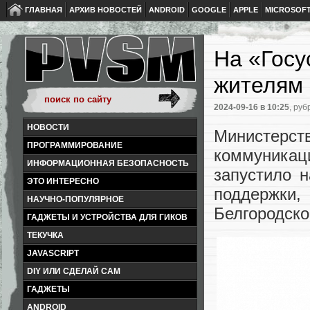
ГЛАВНАЯ
АРХИВ НОВОСТЕЙ
ANDROID
GOOGLE
APPLE
MICROSOF
На «Госу
жителям
2024-09-16
в 10:25
, руб
НОВОСТИ
Министерс
ПРОГРАММИРОВАНИЕ
коммуникац
ИНФОРМАЦИОННАЯ БЕЗОПАСНОСТЬ
запустило н
ЭТО ИНТЕРЕСНО
поддержки,
НАУЧНО-ПОПУЛЯРНОЕ
Белгородско
ГАДЖЕТЫ И УСТРОЙСТВА ДЛЯ ГИКОВ
ТЕКУЧКА
JAVASCRIPT
DIY ИЛИ СДЕЛАЙ САМ
ГАДЖЕТЫ
ANDROID