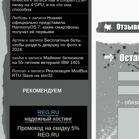
Алексей
к записи
Как я собрал LLM-
печку на 4 GPU, и на что она
способна
Любовь
к записи
Huawei
официально представила
HarmonyOS 7: какие смартфоны
получат её первыми
Артем
к записи
Бесплатные боты,
чтобы раздеть девушку по фото в
2024
sasha
к записи
Майнинг биткоинов
на 55-летнем ветеране IBM 1401
Roman
к записи
Реализация ModBus
RTU Slave на stm32
РЕКОМЕНДУЕМ
* - обя
REG.RU
надежный хостинг
Промокод на скидку 5%
REG.RU