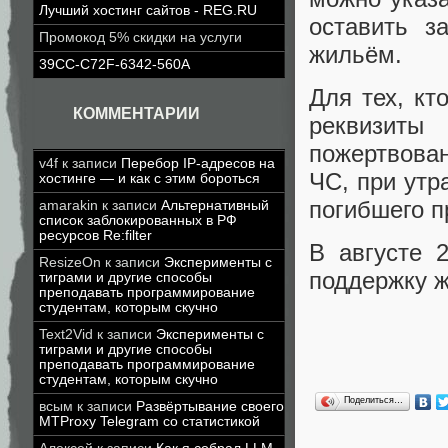
Лучший хостинг сайтов - REG.RU
оставить з
Промокод 5% скидки на услуги
жильём.
39CC-C72F-6342-560A
Для тех, кт
КОММЕНТАРИИ
реквизит
пожертвова
v4f
к записи
Перебор IP-адресов на
ЧС, при утр
хостинге — и как с этим бороться
погибшего 
amarakin
к записи
Альтернативный
список заблокированных в РФ
ресурсов Re:filter
В августе 
ResizeOn
к записи
Эксперименты с
поддержку ж
тиграми и другие способы
преподавать программирование
студентам, которым скучно
Text2Vid
к записи
Эксперименты с
тиграми и другие способы
преподавать программирование
студентам, которым скучно
Поделиться…
всым
к записи
Развёртывание своего
MTProxy Telegram со статистикой