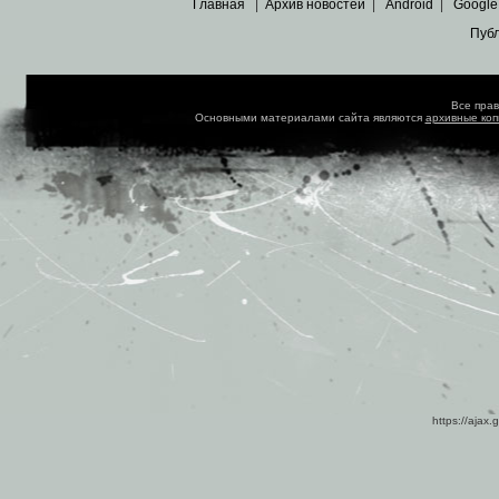
Главная
|
Архив новостей
|
Android
|
Google
Пуб
Все пра
Основными материалами сайта являются
архивные ко
https://ajax.