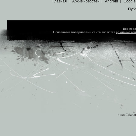
Главная
|
Архив новостей
|
Android
|
Google
Пуб
Все пра
Основными материалами сайта являются
архивные ко
https://ajax.