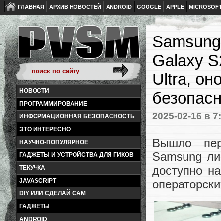
ГЛАВНАЯ
АРХИВ НОВОСТЕЙ
ANDROID
GOOGLE
APPLE
MICROSOF
Samsung
Galaxy S
Ultra, о
НОВОСТИ
безопасн
ПРОГРАММИРОВАНИЕ
2025-02-16
в 7
ИНФОРМАЦИОННАЯ БЕЗОПАСНОСТЬ
ЭТО ИНТЕРЕСНО
Вышло пер
НАУЧНО-ПОПУЛЯРНОЕ
Samsung ли
ГАДЖЕТЫ И УСТРОЙСТВА ДЛЯ ГИКОВ
доступно н
ТЕКУЧКА
JAVASCRIPT
операторски
DIY ИЛИ СДЕЛАЙ САМ
ГАДЖЕТЫ
ANDROID