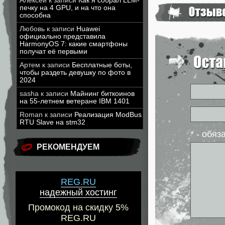
Алексей
к записи
Как я собрал LLM-
печку на 4 GPU, и на что она
способна
Любовь
к записи
Huawei
официально представила
HarmonyOS 7: какие смартфоны
получат её первыми
Артем
к записи
Бесплатные боты,
чтобы раздеть девушку по фото в
2024
sasha
к записи
Майнинг биткоинов
на 55-летнем ветеране IBM 1401
Roman
к записи
Реализация ModBus
RTU Slave на stm32
* - обя
РЕКОМЕНДУЕМ
REG.RU
надежный хостинг
Промокод на скидку 5%
REG.RU