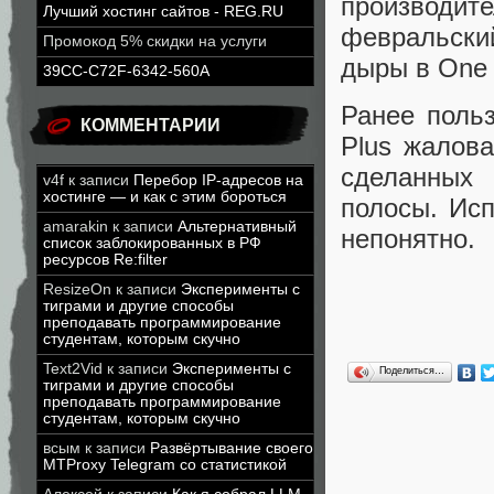
производи
Лучший хостинг сайтов - REG.RU
февральски
Промокод 5% скидки на услуги
дыры в One U
39CC-C72F-6342-560A
Ранее польз
КОММЕНТАРИИ
Plus жалов
сделанных
v4f
к записи
Перебор IP-адресов на
хостинге — и как с этим бороться
полосы. Ис
amarakin
к записи
Альтернативный
непонятно.
список заблокированных в РФ
ресурсов Re:filter
ResizeOn
к записи
Эксперименты с
тиграми и другие способы
преподавать программирование
студентам, которым скучно
Text2Vid
к записи
Эксперименты с
Поделиться…
тиграми и другие способы
преподавать программирование
студентам, которым скучно
всым
к записи
Развёртывание своего
MTProxy Telegram со статистикой