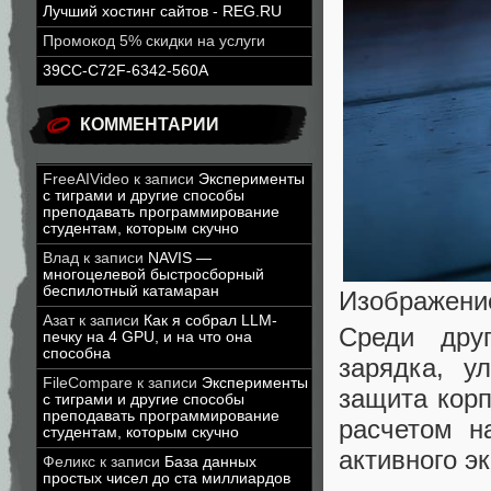
Лучший хостинг сайтов - REG.RU
Промокод 5% скидки на услуги
39CC-C72F-6342-560A
КОММЕНТАРИИ
FreeAIVideo
к записи
Эксперименты
с тиграми и другие способы
преподавать программирование
студентам, которым скучно
Влад
к записи
NAVIS —
многоцелевой быстросборный
беспилотный катамаран
Изображени
Азат
к записи
Как я собрал LLM-
Среди друг
печку на 4 GPU, и на что она
способна
зарядка, у
FileCompare
к записи
Эксперименты
защита корп
с тиграми и другие способы
преподавать программирование
расчетом н
студентам, которым скучно
активного эк
Феликс
к записи
База данных
простых чисел до ста миллиардов