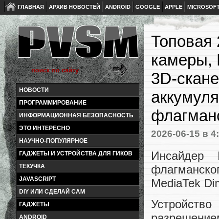
ГЛАВНАЯ
АРХИВ НОВОСТЕЙ
ANDROID
GOOGLE
APPLE
MICROSOF
Топовая 
камеры, 
3D-скане
НОВОСТИ
аккумуля
ПРОГРАММИРОВАНИЕ
флагман
ИНФОРМАЦИОННАЯ БЕЗОПАСНОСТЬ
ЭТО ИНТЕРЕСНО
2026-06-15
в 4
НАУЧНО-ПОПУЛЯРНОЕ
Инсайдер 
ГАДЖЕТЫ И УСТРОЙСТВА ДЛЯ ГИКОВ
флагманског
ТЕКУЧКА
JAVASCRIPT
MediaTek Dim
DIY ИЛИ СДЕЛАЙ САМ
Устройств
ГАДЖЕТЫ
разрешени
ANDROID