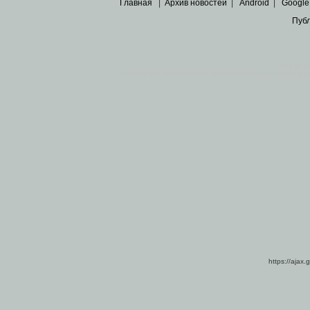
Главная
|
Архив новостей
|
Android
|
Google
Пуб
Все пра
Основными материалами сайта являются
архивные ко
https://ajax.