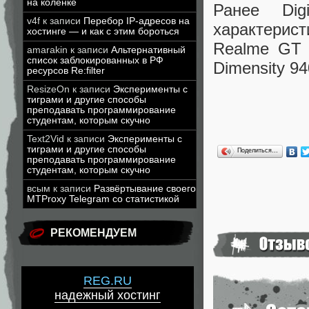
на коленке
Ранее Dig
v4f
к записи
Перебор IP-адресов на
характерист
хостинге — и как с этим бороться
Realme GT 
amarakin
к записи
Альтернативный
список заблокированных в РФ
Dimensity 94
ресурсов Re:filter
ResizeOn
к записи
Эксперименты с
тиграми и другие способы
преподавать программирование
студентам, которым скучно
Text2Vid
к записи
Эксперименты с
тиграми и другие способы
Поделиться…
преподавать программирование
студентам, которым скучно
всым
к записи
Развёртывание своего
MTProxy Telegram со статистикой
РЕКОМЕНДУЕМ
REG.RU
надежный хостинг