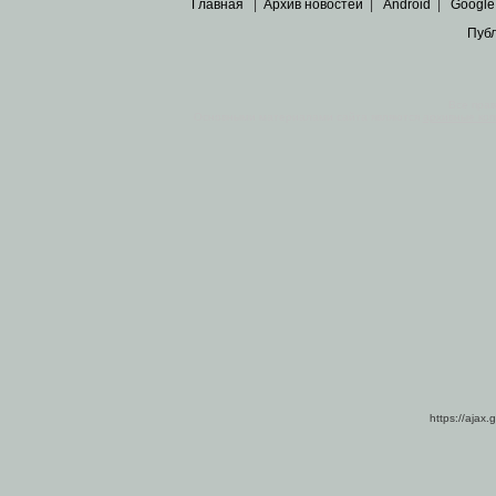
Главная
|
Архив новостей
|
Android
|
Google
Пуб
Все пра
Основными материалами сайта являются
архивные ко
https://ajax.