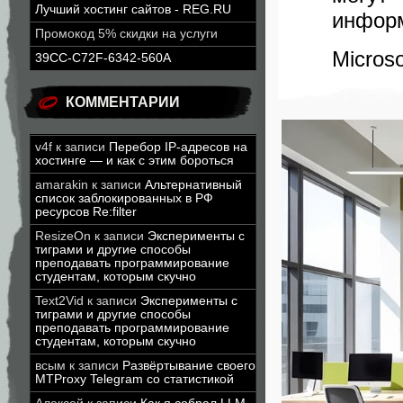
Лучший хостинг сайтов - REG.RU
инфор
Промокод 5% скидки на услуги
Microso
39CC-C72F-6342-560A
КОММЕНТАРИИ
v4f
к записи
Перебор IP-адресов на
хостинге — и как с этим бороться
amarakin
к записи
Альтернативный
список заблокированных в РФ
ресурсов Re:filter
ResizeOn
к записи
Эксперименты с
тиграми и другие способы
преподавать программирование
студентам, которым скучно
Text2Vid
к записи
Эксперименты с
тиграми и другие способы
преподавать программирование
студентам, которым скучно
всым
к записи
Развёртывание своего
MTProxy Telegram со статистикой