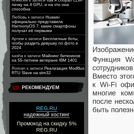
Алексей
к записи
Как я собрал LLM-
печку на 4 GPU, и на что она
способна
Любовь
к записи
Huawei
официально представила
HarmonyOS 7: какие смартфоны
получат её первыми
Артем
к записи
Бесплатные боты,
чтобы раздеть девушку по фото в
2024
Изображени
sasha
к записи
Майнинг биткоинов
Функция Wo
на 55-летнем ветеране IBM 1401
сотруднико
Roman
к записи
Реализация ModBus
RTU Slave на stm32
Вместо этог
к Wi-Fi оф
РЕКОМЕНДУЕМ
многие ком
после неско
REG.RU
быть полезн
надежный хостинг
Промокод на скидку 5%
REG.RU