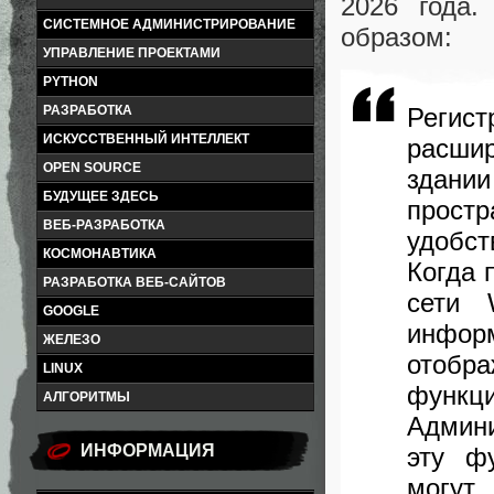
2026 года.
СИСТЕМНОЕ АДМИНИСТРИРОВАНИЕ
образом:
УПРАВЛЕНИЕ ПРОЕКТАМИ
PYTHON
Регист
РАЗРАБОТКА
ИСКУССТВЕННЫЙ ИНТЕЛЛЕКТ
расшир
OPEN SOURCE
здан
БУДУЩЕЕ ЗДЕСЬ
простр
ВЕБ-РАЗРАБОТКА
удобст
КОСМОНАВТИКА
Когда 
РАЗРАБОТКА ВЕБ-САЙТОВ
сети 
GOOGLE
инфор
ЖЕЛЕЗО
отобра
LINUX
функ
АЛГОРИТМЫ
Админи
ИНФОРМАЦИЯ
эту ф
могут