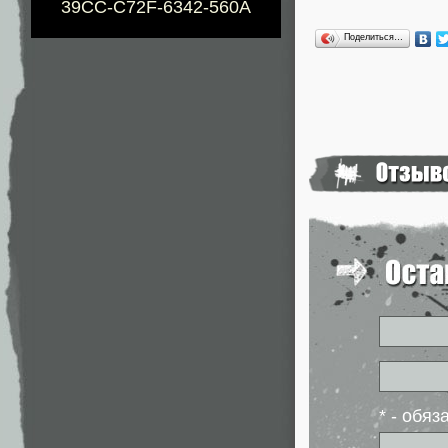
39CC-C72F-6342-560A
Поделиться…
* - обя