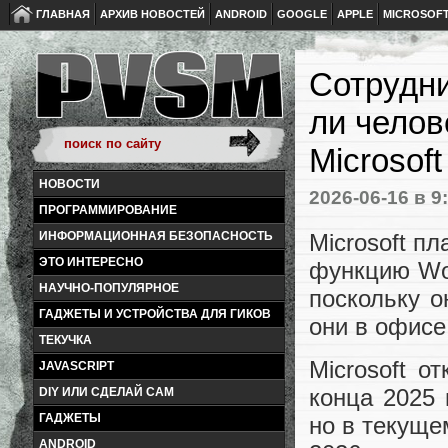
ГЛАВНАЯ
АРХИВ НОВОСТЕЙ
ANDROID
GOOGLE
APPLE
MICROSOF
Сотрудни
ли челов
Microsof
НОВОСТИ
2026-06-16
в 9
ПРОГРАММИРОВАНИЕ
Microsoft п
ИНФОРМАЦИОННАЯ БЕЗОПАСНОСТЬ
ЭТО ИНТЕРЕСНО
функцию Wor
НАУЧНО-ПОПУЛЯРНОЕ
поскольку о
ГАДЖЕТЫ И УСТРОЙСТВА ДЛЯ ГИКОВ
они в офисе
ТЕКУЧКА
Microsoft о
JAVASCRIPT
конца 2025 
DIY ИЛИ СДЕЛАЙ САМ
ГАДЖЕТЫ
но в текуще
ANDROID