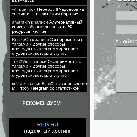
на коленке
v4f
к записи
Перебор IP-адресов на
хостинге — и как с этим бороться
amarakin
к записи
Альтернативный
список заблокированных в РФ
ресурсов Re:filter
ResizeOn
к записи
Эксперименты с
* - обя
тиграми и другие способы
преподавать программирование
студентам, которым скучно
Text2Vid
к записи
Эксперименты с
тиграми и другие способы
преподавать программирование
студентам, которым скучно
всым
к записи
Развёртывание своего
MTProxy Telegram со статистикой
РЕКОМЕНДУЕМ
REG.RU
надежный хостинг