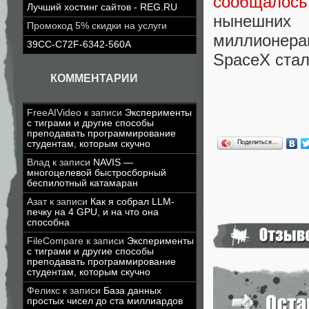
сообщалось
Лучший хостинг сайтов - REG.RU
нынешних 
Промокод 5% скидки на услуги
миллионер
39CC-C72F-6342-560A
SpaceX ста
КОММЕНТАРИИ
FreeAIVideo
к записи
Эксперименты
с тиграми и другие способы
преподавать программирование
Поделиться…
студентам, которым скучно
Влад
к записи
NAVIS —
многоцелевой быстросборный
беспилотный катамаран
Азат
к записи
Как я собрал LLM-
печку на 4 GPU, и на что она
способна
FileCompare
к записи
Эксперименты
с тиграми и другие способы
преподавать программирование
студентам, которым скучно
Феликс
к записи
База данных
простых чисел до ста миллиардов