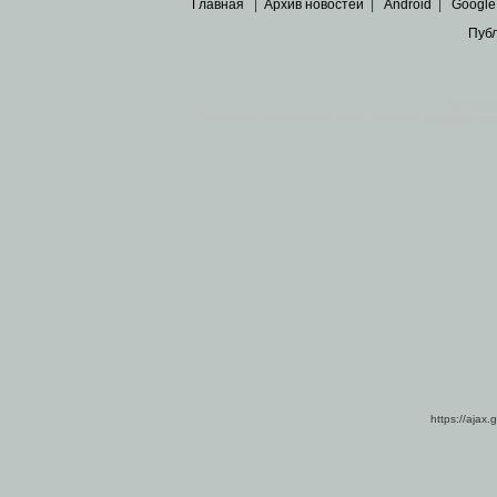
Главная
|
Архив новостей
|
Android
|
Google
Пуб
Все пра
Основными материалами сайта являются
архивные ко
https://ajax.