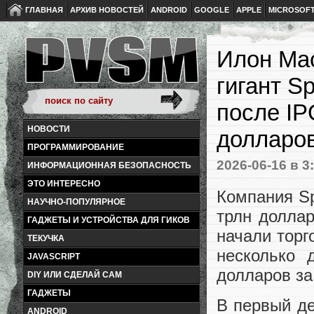
ГЛАВНАЯ
АРХИВ НОВОСТЕЙ
ANDROID
GOOGLE
APPLE
MICROSOF
Илон Мас
гигант S
после IP
НОВОСТИ
долларо
ПРОГРАММИРОВАНИЕ
2026-06-16
в 3
ИНФОРМАЦИОННАЯ БЕЗОПАСНОСТЬ
ЭТО ИНТЕРЕСНО
Компания Sp
НАУЧНО-ПОПУЛЯРНОЕ
трлн долла
ГАДЖЕТЫ И УСТРОЙСТВА ДЛЯ ГИКОВ
начали торг
ТЕКУЧКА
несколько 
JAVASCRIPT
долларов за
DIY ИЛИ СДЕЛАЙ САМ
ГАДЖЕТЫ
В первый де
ANDROID