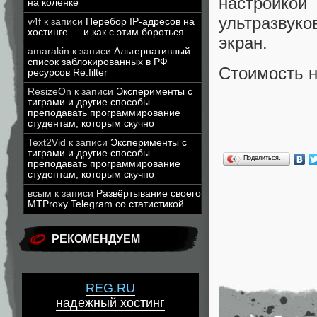
настройкой
на коленке
ультразвуко
v4f
к записи
Перебор IP-адресов на
хостинге — и как с этим бороться
экран.
amarakin
к записи
Альтернативный
список заблокированных в РФ
Стоимость н
ресурсов Re:filter
ResizeOn
к записи
Эксперименты с
тиграми и другие способы
преподавать программирование
студентам, которым скучно
Text2Vid
к записи
Эксперименты с
тиграми и другие способы
Поделиться…
преподавать программирование
студентам, которым скучно
всым
к записи
Развёртывание своего
MTProxy Telegram со статистикой
РЕКОМЕНДУЕМ
REG.RU
надежный хостинг