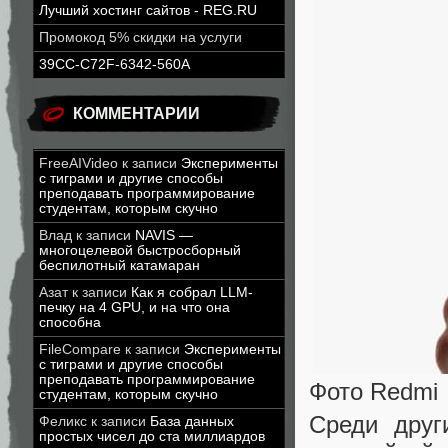
Лучший хостинг сайтов - REG.RU
Промокод 5% скидки на услуги
39CC-C72F-6342-560A
КОММЕНТАРИИ
FreeAIVideo
к записи
Эксперименты
с тиграми и другие способы
преподавать программирование
студентам, которым скучно
Влад
к записи
NAVIS —
многоцелевой быстросборный
беспилотный катамаран
Азат
к записи
Как я собрал LLM-
печку на 4 GPU, и на что она
способна
FileCompare
к записи
Эксперименты
с тиграми и другие способы
преподавать программирование
Фото Redmi
студентам, которым скучно
Среди друг
Феликс
к записи
База данных
простых чисел до ста миллиардов