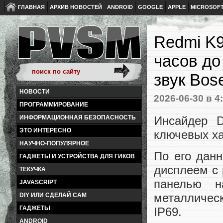
ГЛАВНАЯ
АРХИВ НОВОСТЕЙ
ANDROID
GOOGLE
APPLE
MICROSOF
Redmi K9
часов до
звук Bos
НОВОСТИ
2026-06-30
в 4
ПРОГРАММИРОВАНИЕ
Инсайдер D
ИНФОРМАЦИОННАЯ БЕЗОПАСНОСТЬ
ЭТО ИНТЕРЕСНО
ключевых ха
НАУЧНО-ПОПУЛЯРНОЕ
По его дан
ГАДЖЕТЫ И УСТРОЙСТВА ДЛЯ ГИКОВ
дисплеем с 
ТЕКУЧКА
панелью н
JAVASCRIPT
металлическ
DIY ИЛИ СДЕЛАЙ САМ
ГАДЖЕТЫ
IP69.
ANDROID