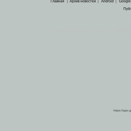
Главная
|
Архив новостей
|
Android
|
Google
Пуб
Все пра
Основными материалами сайта являются
архивные ко
https://ajax.