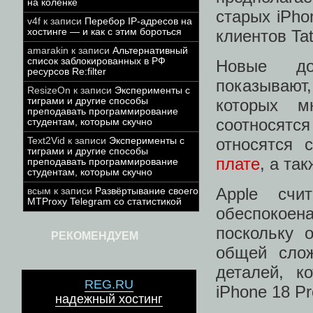
на коленке
старых iPho
v4f
к записи
Перебор IP-адресов на
хостинге — и как с этим бороться
клиентов Tat
amarakin
к записи
Альтернативный
список заблокированных в РФ
Новые док
ресурсов Re:filter
показывают
ResizeOn
к записи
Эксперименты с
тиграми и другие способы
которых м
преподавать программирование
соотносятс
студентам, которым скучно
относятся 
Text2Vid
к записи
Эксперименты с
тиграми и другие способы
плате
, а та
преподавать программирование
студентам, которым скучно
Apple счи
всым
к записи
Развёртывание своего
MTProxy Telegram со статистикой
обеспокоен
поскольку 
РЕКОМЕНДУЕМ
общей слож
деталей, к
REG.RU
iPhone 18 Pr
надежный хостинг