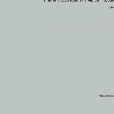
Главная
|
Архив новостей
|
Android
|
Google
Пуб
Все пра
Основными материалами сайта являются
архивные ко
https://ajax.