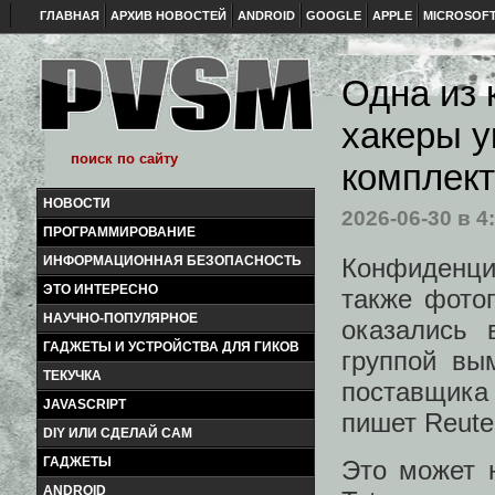
ГЛАВНАЯ
АРХИВ НОВОСТЕЙ
ANDROID
GOOGLE
APPLE
MICROSOF
Одна из 
хакеры у
комплект
НОВОСТИ
2026-06-30
в 4
ПРОГРАММИРОВАНИЕ
Конфиденци
ИНФОРМАЦИОННАЯ БЕЗОПАСНОСТЬ
ЭТО ИНТЕРЕСНО
также фото
НАУЧНО-ПОПУЛЯРНОЕ
оказались 
ГАДЖЕТЫ И УСТРОЙСТВА ДЛЯ ГИКОВ
группой вы
ТЕКУЧКА
поставщика 
JAVASCRIPT
пишет Reute
DIY ИЛИ СДЕЛАЙ САМ
ГАДЖЕТЫ
Это может н
ANDROID