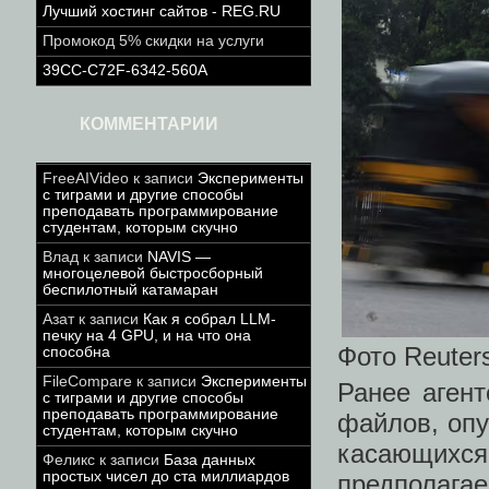
Лучший хостинг сайтов - REG.RU
Промокод 5% скидки на услуги
39CC-C72F-6342-560A
КОММЕНТАРИИ
FreeAIVideo
к записи
Эксперименты
с тиграми и другие способы
преподавать программирование
студентам, которым скучно
Влад
к записи
NAVIS —
многоцелевой быстросборный
беспилотный катамаран
Азат
к записи
Как я собрал LLM-
печку на 4 GPU, и на что она
Фото Reuter
способна
FileCompare
к записи
Эксперименты
Ранее агент
с тиграми и другие способы
преподавать программирование
файлов, опу
студентам, которым скучно
касающихся 
Феликс
к записи
База данных
простых чисел до ста миллиардов
предполаг