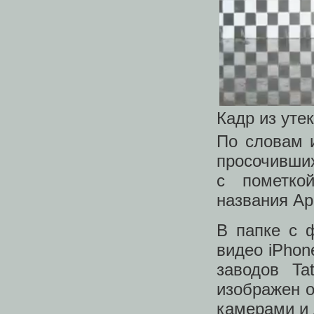
Кадр из утек
По словам и
просочивши
с пометко
названия Ap
В папке с 
видео iPho
заводов Ta
изображен 
камерами и 