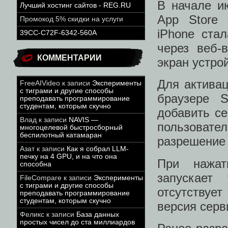
В начале и
Лучший хостинг сайтов - REG.RU
App Store 
Промокод 5% скидки на услуги
iPhone ста
39CC-C72F-6342-560A
через веб-
КОММЕНТАРИИ
экран устро
Для актива
FreeAIVideo
к записи
Эксперименты
с тиграми и другие способы
браузере S
преподавать программирование
студентам, которым скучно
добавить се
Влад
к записи
NAVIS —
пользовате
многоцелевой быстросборный
беспилотный катамаран
разрешение 
Азат
к записи
Как я собрал LLM-
печку на 4 GPU, и на что она
При нажат
способна
запускает
FileCompare
к записи
Эксперименты
с тиграми и другие способы
отсутствуе
преподавать программирование
студентам, которым скучно
версия серв
Феликс
к записи
База данных
простых чисел до ста миллиардов