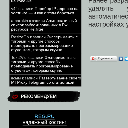
Ранее разра
на коленке
удалять 
v4f
к записи
Перебор IP-адресов на
хостинге — и как с этим бороться
автоматиче
amarakin
к записи
Альтернативный
настройках 
список заблокированных в РФ
ресурсов Re:filter
ResizeOn
к записи
Эксперименты с
тиграми и другие способы
преподавать программирование
студентам, которым скучно
Text2Vid
к записи
Эксперименты с
Поделиться…
тиграми и другие способы
преподавать программирование
студентам, которым скучно
всым
к записи
Развёртывание своего
MTProxy Telegram со статистикой
РЕКОМЕНДУЕМ
REG.RU
надежный хостинг