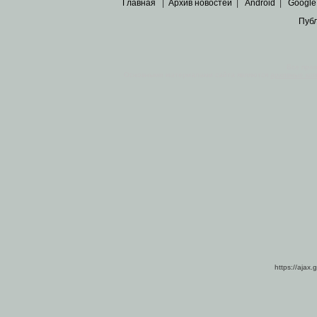
Главная
|
Архив новостей
|
Android
|
Google
Пуб
Все пра
Основными материалами сайта являются
архивные ко
https://ajax.