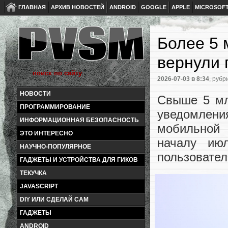
ГЛАВНАЯ
АРХИВ НОВОСТЕЙ
ANDROID
GOOGLE
APPLE
MICROSOF
Более 5 
вернули
2026-07-03
в 8:34
, рубр
НОВОСТИ
Свыше 5 мл
ПРОГРАММИРОВАНИЕ
уведомлен
ИНФОРМАЦИОННАЯ БЕЗОПАСНОСТЬ
мобильной 
ЭТО ИНТЕРЕСНО
началу ию
НАУЧНО-ПОПУЛЯРНОЕ
пользовател
ГАДЖЕТЫ И УСТРОЙСТВА ДЛЯ ГИКОВ
ТЕКУЧКА
JAVASCRIPT
DIY ИЛИ СДЕЛАЙ САМ
ГАДЖЕТЫ
ANDROID