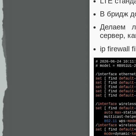
LTE станд
В бридж д
Делаем л
сервер, к
ip firewall 
# 2026-06-24 10:11:
# model = RB951Ui-2
set
 [ find 
default
-
set
 [ find 
default
-
set
 [ find 
default
-
set
 [ find 
default
-
set
 [ find 
default
-
/
interface
set
 [ find 
default
-
auto
max
-statio
    multicast-helpe
802.11
 wps-
mode
/
interface
 wireless
set
 [ find 
default
=
mode
=dynamic-
ke