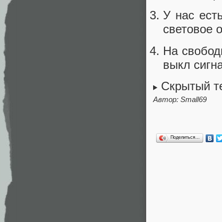
У нас ест
световое 
На свобод
выкл сигн
Скрытый т
Автор:
Small69
Поделиться…