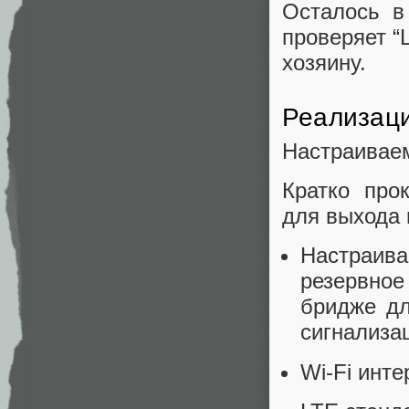
Осталось в 
проверяет “
хозяину.
Реализац
Настраиваем
Кратко про
для выхода 
Настраив
резервное
бридже дл
сигнализа
Wi-Fi инт