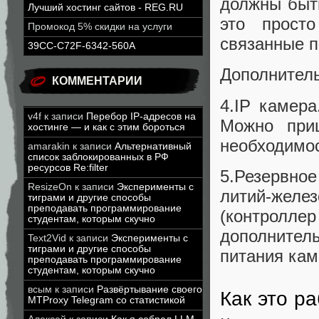
должны быть
Лучший хостинг сайтов - REG.RU
это прост
Промокод 5% скидки на услуги
связанные п
39CC-C72F-6342-560A
Дополнител
КОММЕНТАРИИ
4.IP камера
v4f
к записи
Перебор IP-адресов на
Можно приц
хостинге — и как с этим бороться
необходимос
amarakin
к записи
Альтернативный
список заблокированных в РФ
ресурсов Re:filter
5.Резервно
ResizeOn
к записи
Эксперименты с
литий-жел
тиграми и другие способы
преподавать программирование
(контролл
студентам, которым скучно
дополнител
Text2Vid
к записи
Эксперименты с
тиграми и другие способы
питания кам
преподавать программирование
студентам, которым скучно
всым
к записи
Развёртывание своего
Как это р
MTProxy Telegram со статистикой