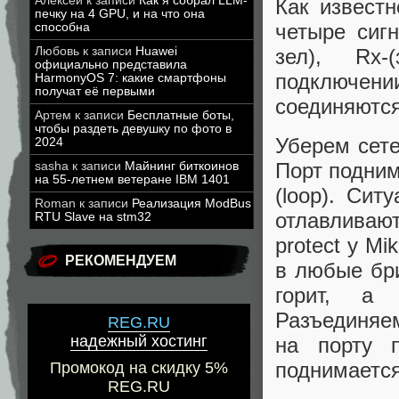
Алексей
к записи
Как я собрал LLM-
Как известн
печку на 4 GPU, и на что она
четыре сигн
способна
Любовь
к записи
Huawei
зел), Rx-
официально представила
подключени
HarmonyOS 7: какие смартфоны
получат её первыми
соединяются
Артем
к записи
Бесплатные боты,
чтобы раздеть девушку по фото в
Уберем сете
2024
Порт подним
sasha
к записи
Майнинг биткоинов
на 55-летнем ветеране IBM 1401
(loop). Сит
Roman
к записи
Реализация ModBus
отлавливаю
RTU Slave на stm32
protect у Mi
РЕКОМЕНДУЕМ
в любые бри
горит, а 
Разъединяем
REG.RU
надежный хостинг
на порту 
поднимается
Промокод на скидку 5%
REG.RU