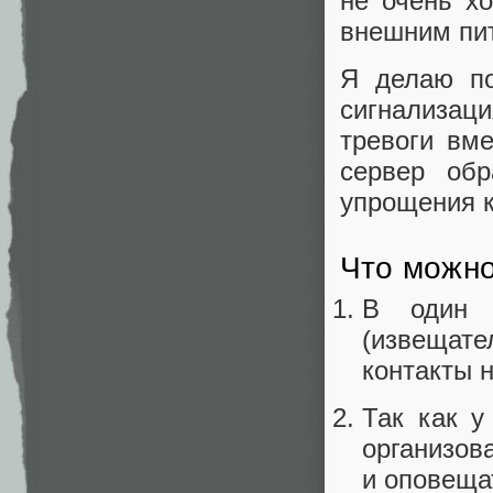
не очень х
внешним пит
Я делаю по
сигнализац
тревоги вм
сервер обр
упрощения к
Что можно
В один 
(извещате
контакты 
Так как у
организов
и оповещат