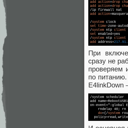
add
action
=
drop
cha
add
action
=
drop
cha
add
action
=masquera
/
system
set
time
-zone-autod
/
system
 ntp 
client
set
 enabled=yes

/
system
 ntp 
client
add
 address=
217.91
.
При включе
сразу не ра
проверяем 
по питанию
E4linkDown 
/system scheduler

add name=RebootUSB1

on-event=":global E
    rndelay 40; rn 
do
={/
system
 rou
  policy=read,write