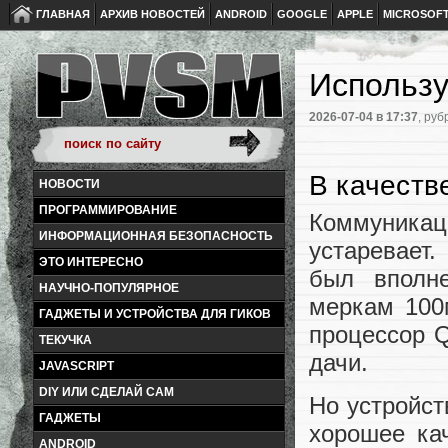
ГЛАВНАЯ
АРХИВ НОВОСТЕЙ
ANDROID
GOOGLE
APPLE
MICROSOF
Использу
2026-07-04
в 17:37
, руб
В качеств
НОВОСТИ
ПРОГРАММИРОВАНИЕ
Коммуника
ИНФОРМАЦИОННАЯ БЕЗОПАСНОСТЬ
устаревает
ЭТО ИНТЕРЕСНО
был вполн
НАУЧНО-ПОПУЛЯРНОЕ
меркам 100
ГАДЖЕТЫ И УСТРОЙСТВА ДЛЯ ГИКОВ
процессор 
ТЕКУЧКА
дачи.
JAVASCRIPT
DIY ИЛИ СДЕЛАЙ САМ
Но устройст
ГАДЖЕТЫ
хорошее кач
ANDROID