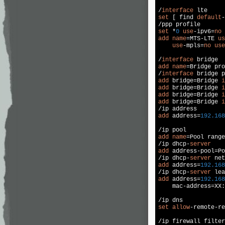
/
interface
set
 [ find 
default
-
set
 *
0
use
-ipv6=
no
add
name
=MTS-LTE 
us
use
-mpls=
no
use
/
interface
add
name
=Bridge pro
/
interface
add
 bridge=Bridge 
i
add
 bridge=Bridge 
i
add
 bridge=Bridge 
i
add
 bridge=Bridge 
i
add
 address=
192.168
add
name
=Pool range
/ip dhcp-
server
add
 address-pool=Po
/ip dhcp-
server
add
 address=
192.168
/ip dhcp-
server
add
 address=
192.168
    mac-address=XX:
set
allow
-remote-re