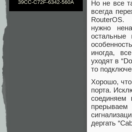
Но не все т
39CC-C72F-6342-560A
всегда пере
RouterOS. 
нужно нена
остальные 
особенность
иногда, вс
уходят в “Do
то подключе
Хорошо, что
порта. Искл
соединяем 
прерываем 
сигнализац
дергать “Cab