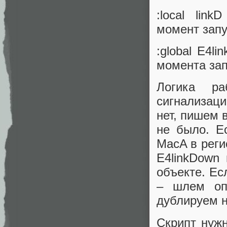
:local lin
момент запу
:global E4l
момента зап
Логика ра
сигнализац
нет, пишем 
не было. Е
MacA в реги
E4linkDown
объекте. Ес
– шлем оп
дублируем н
Скрипт нужн