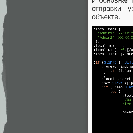
И основная 
отправки у
объекте.
:
local
 MacA { 

"Admin1"
=
"XX:XX:X
"Admin2"
=
"XX:XX:X
 };

:
local
 Text 
""
;

:
local
 DT (
"-="
.[/s
:
local
 linkD [/inte
:
if
 (
$linkD
 != 
$E4l
    :foreach ind,ma
        :
if
 ([:len 
     };

    :
local
 LenText 
    :
set
$Text
 ([:p
    :
if
 ([:len 
$Tex
        :
do
 {

              /tool
               /bot
              &text
                 } 

              on-er
                   
                   
                   