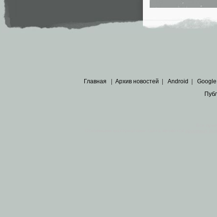
Главная
|
Архив новостей
|
Android
|
Google
Пуб
Все пра
Основными материалами сайта являются
архивные ко