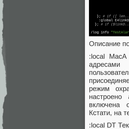
                   
                   
                   
                   
   }; 
# if ([ len..
    :global E4linkD
  }; 
# if ($linkD..
/
log
 info 
"TestAlar
Описание по
:local Mac
адресами 
пользовате
присоединя
режим охр
настроено 
включена о
Кстати, на 
:local DT Т