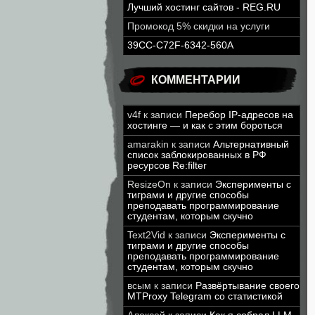
Лучший хостинг сайтов - REG.RU
Промокод 5% скидки на услуги
39CC-C72F-6342-560A
КОММЕНТАРИИ
v4f
к записи
Перебор IP-адресов на
хостинге — и как с этим бороться
amarakin
к записи
Альтернативный
список заблокированных в РФ
ресурсов Re:filter
ResizeOn
к записи
Эксперименты с
тиграми и другие способы
преподавать программирование
студентам, которым скучно
Text2Vid
к записи
Эксперименты с
тиграми и другие способы
преподавать программирование
студентам, которым скучно
всым
к записи
Развёртывание своего
MTProxy Telegram со статистикой