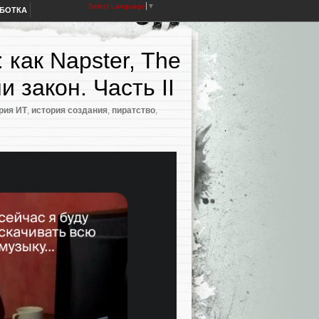
Select Language
▼
АБОТКА
как Napster, The
 закон. Часть II
рия ИТ
,
история создания
,
пиратство
,