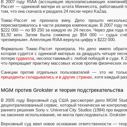
В 2007 году RIAA (ассоциация звукозаписывающих компаний
Рассет — одинокой матери из штата Миннесота, работавшей 
том, что она скачала и раздала 24 песни через KaZaa.
Томас-Рассет не признала вину. Дело прошло несколь
пересматривалось в части размера компенсации. В 2007 году
$222 000 — по $9 250 за каждую из 24 песен. Через два года
$1,92 млн. Затем была снижена до $54 000 — судья счё
чрезмерным». Апелляция RIAA вернула цифру к $222 000.
Формально Томас-Рассет проиграла. Но дело имело обрат
которая судится с одинокой матерью за двадцать четыре песн
потерю
гудвилла
, несопоставимый с любой победой в суде. К 
что прекращает практику массовых исков против физических ли
Санкции против отдельных пользователей — это не тольк
прецеденты складывались и в других странах
, хотя каждый ра
MGM против Grokster и теория подстрекательства
В 2005 году Верховный суд США рассмотрел дело MGM Studios,
децентрализованный сервис, который технически не контролир
раннего решения Sony v. Universal City Studios (1984) про вид
на законное использование, не могла преследоваться. Grokster
Верховный суд ввел новое основание ответственности — теор