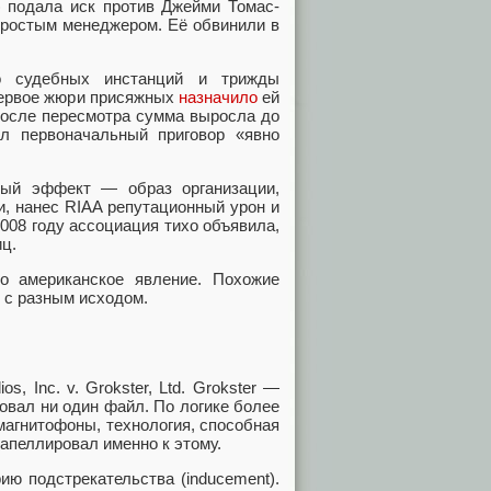
) подала иск против Джейми Томас-
простым менеджером. Её обвинили в
ко судебных инстанций и трижды
 первое жюри присяжных
назначило
ей
 после пересмотра сумма выросла до
л первоначальный приговор «явно
ный эффект — образ организации,
и, нанес RIAA репутационный урон и
2008 году ассоциация тихо объявила,
ц.
о американское явление. Похожие
з с разным исходом.
 Inc. v. Grokster, Ltd. Grokster —
овал ни один файл. По логике более
еомагнитофоны, технология, способная
 апеллировал именно к этому.
ию подстрекательства (inducement).