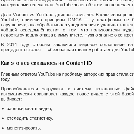
материалами телеканала. YouTube знает об этом, но не делает 
Дело Viacom vs YouTube длилось семь лет. В ключевом решен
YouTube, применив принципы DMCA — у платформы не бы
нарушениях, она обрабатывала уведомления и удаляла контент.
«общей осведомлённости» о том, что пользователи куда-т
недостаточно для отказа в иммунитете. Нужно знание о конкрет
В 2014 году стороны заключили мировое соглашение на
прецедент остался — «безопасная гавань» работает для YouTube
Как это все сказалось на Content ID
Главным ответом YouTube на проблему авторских прав стала си
году.
Правообладатели загружают в систему «эталонные файл
автоматически сравнивает каждое новое видео с этой базо
выбирает:
заблокировать видео,
отследить статистику,
монетизировать.