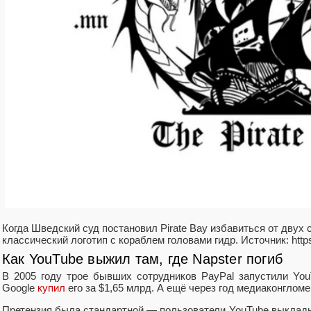
Когда Шведский суд постановил Pirate Bay избавиться от двух
классический логотип с кораблем головами гидр. Источник: https
Как YouTube выжил там, где Napster погиб
В 2005 году трое бывших сотрудников PayPal запустили Yo
Google
купил
его за $1,65 млрд. А ещё через год медиаконглом
Претензия была стандартной — пользователи YouTube выкла