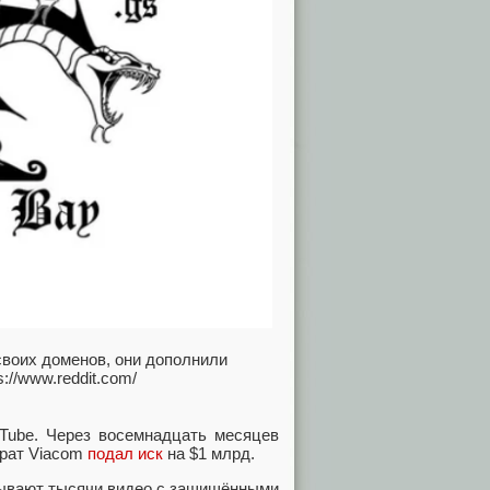
 своих доменов, они дополнили
://www.reddit.com/
uTube. Через восемнадцать месяцев
ерат Viacom
подал иск
на $1 млрд.
дывают тысячи видео с защищёнными