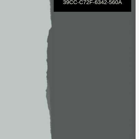
39CC-C72F-6342-560A