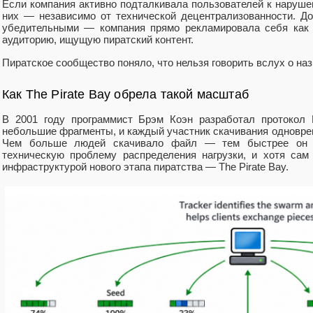
Если компания активно подталкивала пользователей к нарушен
них — независимо от технической децентрализованности. До
убедительными — компания прямо рекламировала себя как 
аудиторию, ищущую пиратский контент.
Пиратское сообщество поняло, что нельзя говорить вслух о н
Как The Pirate Bay обрела такой масштаб
В 2001 году программист Брэм Коэн разработал протокол 
небольшие фрагменты, и каждый участник скачивания одноврем
Чем больше людей скачивало файл — тем быстрее он рас
техническую проблему распределения нагрузки, и хотя сам
инфраструктурой нового этапа пиратства — The Pirate Bay.