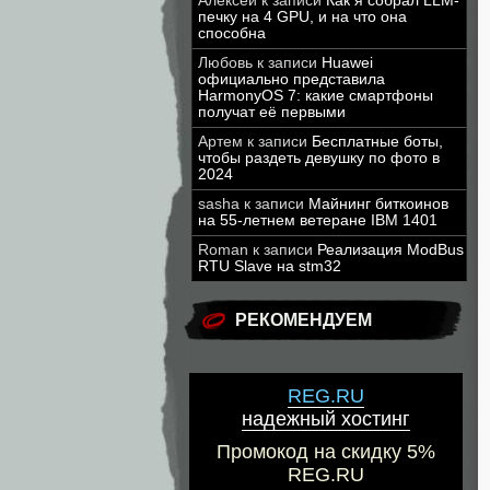
Алексей
к записи
Как я собрал LLM-
печку на 4 GPU, и на что она
способна
Любовь
к записи
Huawei
официально представила
HarmonyOS 7: какие смартфоны
получат её первыми
Артем
к записи
Бесплатные боты,
чтобы раздеть девушку по фото в
2024
sasha
к записи
Майнинг биткоинов
на 55-летнем ветеране IBM 1401
Roman
к записи
Реализация ModBus
RTU Slave на stm32
РЕКОМЕНДУЕМ
REG.RU
надежный хостинг
Промокод на скидку 5%
REG.RU