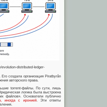
evolution-distributed-ledger-
. Его создала организация Piratbyrån
ения авторского права.
ьшие torrent-файлы. По сути, лишь
 Юридическая логика была выстроена
ких файлов». Основатели публично
о, иногда с иронией
. Эти ответы
вления.