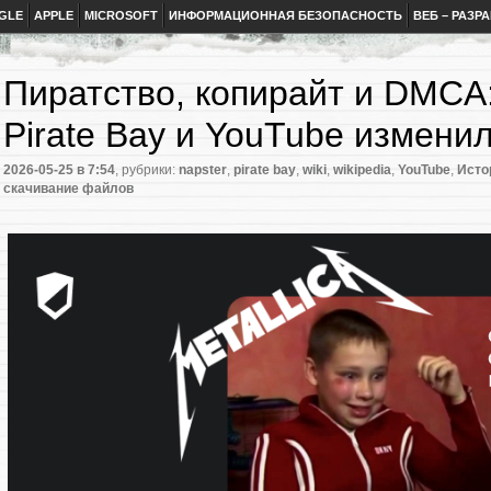
GLE
APPLE
MICROSOFT
ИНФОРМАЦИОННАЯ БЕЗОПАСНОСТЬ
ВЕБ – РАЗР
Пиратство, копирайт и DMCA: 
Pirate Bay и YouTube изменили
2026-05-25
в 7:54
, рубрики:
napster
,
pirate bay
,
wiki
,
wikipedia
,
YouTube
,
Исто
скачивание файлов