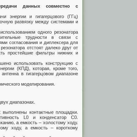
ередачи данных совместно с
чи энергии и гигагерцового (ГГц)
точную развязку между системами и
использованием одного резонатора
нительные трудности в связи с
ями согласования и диплексера для
резонатора отстоят далеко друг от
вать простейшие фильтры нижних и
шено использовать конструкцию с
ергии (КПД), которая, кроме того,
антенна в гигагерцовом диапазоне
мического моделирования.
двух диапазонах.
х выполнены контактные площадки.
тивность L0 и конденсатор C0.
канию, а емкость – холостому ходу.
ому ходу, а емкость – короткому