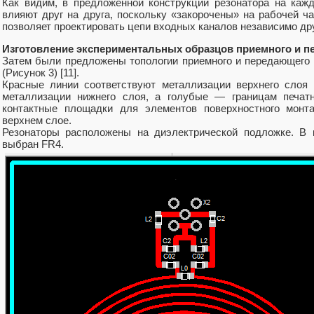
Как видим, в предложенной конструкции резонатора на каж
влияют друг на друга, поскольку «закорочены» на рабочей ча
позволяет проектировать цепи входных каналов независимо дру
Изготовление экспериментальных образцов приемного и п
Затем были предложены топологии приемного и передающего 
(Рисунок 3) [11].
Красные линии соответствуют металлизации верхнего слоя
металлизации нижнего слоя, а голубые — границам печа
контактные площадки для элементов поверхностного монт
верхнем слое.
Резонаторы расположены на диэлектрической подложке. В 
выбран FR4.