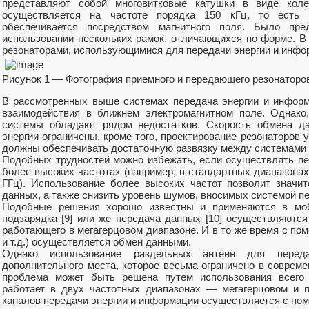
представляют собой многовитковые катушки в виде коле
осуществляется на частоте порядка 150 кГц, то есть 
обеспечивается посредством магнитного поля. Было пре
использовании нескольких рамок, отличающихся по форме. В
резонаторами, использующимися для передачи энергии и инфо
Рисунок 1 — Фотография приемного и передающего резонаторо
В рассмотренных выше системах передача энергии и инфор
взаимодействия в ближнем электромагнитном поле. Однако
системы обладают рядом недостатков. Скорость обмена д
энергии ограничены, кроме того, проектирование резонаторов 
должны обеспечивать достаточную развязку между системами 
Подобных трудностей можно избежать, если осуществлять п
более высоких частотах (например, в стандартных диапазонах 
ГГц). Использование более высоких частот позволит значи
данных, а также снизить уровень шумов, вносимых системой пе
Подобные решения хорошо известны и применяются в моб
подзарядка [9] или же передача данных [10] осуществляются
работающего в мегагерцовом диапазоне. И в то же время с по
и т.д.) осуществляется обмен данными.
Однако использование раздельных антенн для перед
дополнительного места, которое весьма ограничено в соврем
проблема может быть решена путем использования всего 
работает в двух частотных диапазонах — мегагерцовом и г
каналов передачи энергии и информации осуществляется с по