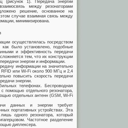
ц (рисунок 1). Передача энергии
взаимосвязь между резонаторами
дложено решение, основанное на
 этом случае взаимная связь между
рмации, минимизирована.
в
мации осуществлялась посредством
, как было установлено, подобные
анными и эффективность передачи
усложняется тем, что их конструкции
передачи энергии и информации.
ередачу информации на значительно
RFID или Wi-Fi около 900 МГц и 2,4
тельно повысить скорость передачи
редачи энергии.
ильных телефонах. Беспроводная
 с помощью отдельного резонатора,
мощью отдельных антенн (GSM, Wi-Fi
ачи данных и энергии требует
енных портативных устройствах. Эта
лишь одного резонатора, который
игагерцовом. Частотное разделение
мощью диплексера.