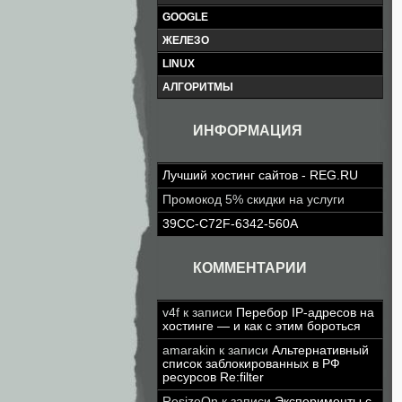
GOOGLE
ЖЕЛЕЗО
LINUX
АЛГОРИТМЫ
ИНФОРМАЦИЯ
Лучший хостинг сайтов - REG.RU
Промокод 5% скидки на услуги
39CC-C72F-6342-560A
КОММЕНТАРИИ
v4f
к записи
Перебор IP-адресов на
хостинге — и как с этим бороться
amarakin
к записи
Альтернативный
список заблокированных в РФ
ресурсов Re:filter
ResizeOn
к записи
Эксперименты с