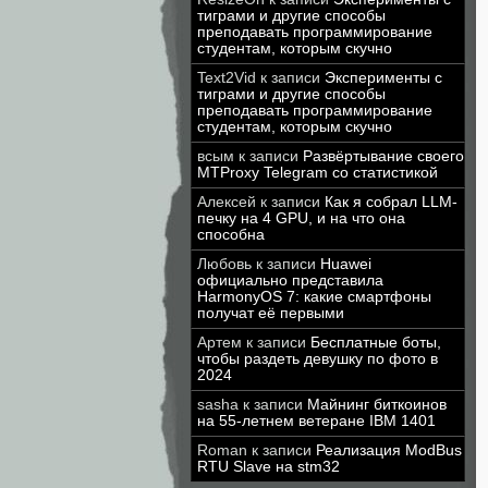
тиграми и другие способы
преподавать программирование
студентам, которым скучно
Text2Vid
к записи
Эксперименты с
тиграми и другие способы
преподавать программирование
студентам, которым скучно
всым
к записи
Развёртывание своего
MTProxy Telegram со статистикой
Алексей
к записи
Как я собрал LLM-
печку на 4 GPU, и на что она
способна
Любовь
к записи
Huawei
официально представила
HarmonyOS 7: какие смартфоны
получат её первыми
Артем
к записи
Бесплатные боты,
чтобы раздеть девушку по фото в
2024
sasha
к записи
Майнинг биткоинов
на 55-летнем ветеране IBM 1401
Roman
к записи
Реализация ModBus
RTU Slave на stm32