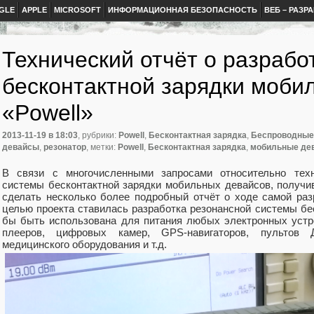
GLE
APPLE
MICROSOFT
ИНФОРМАЦИОННАЯ БЕЗОПАСНОСТЬ
ВЕБ – РАЗР
Технический отчёт о разрабо
бесконтактной зарядки моби
«Powell»
2013-11-19
в 18:03
, рубрики:
Powell
,
Бесконтактная зарядка
,
Беспроводные
девайсы
,
резонатор
, метки:
Powell
,
Бесконтактная зарядка
,
мобильные де
В связи с многочисленными запросами относительно техн
системы бесконтактной зарядки мобильных девайсов, получи
сделать несколько более подробный отчёт о ходе самой раз
целью проекта ставилась разработка резонансной системы бес
бы быть использована для питания любых электронных устр
плееров, цифровых камер, GPS-навигаторов, пультов Д
медицинского оборудования и т.д.