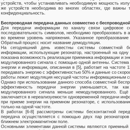
устройств, чтобы устанавливать необходимую мощность изл
же устройств необходима во многих областях, где важны т
конфиденциальность.
Беспроводная передача данных совместно с беспроводной
Для передачи информации по каналу связи цифровое с
последовательность символов, необходимо преобразовать в
во времени уровень напряжения. Указанное преобразование
Обратный процесс носит название демодуляции.
На сегодняшний день известны системы совместной бе
информации, использующие резонатор, настроенный на одну р
показана возможность реализации приемника информации и эн
модулированного сигнала с помощью одной антенны. Система
энергии и информации, описанная в [5], работает на частоте 
передавать энергию с эффективностью 50% и данные со скорос
работы лежит модуляция несущей частоты информационным с
Однако при использовании данного способа совместной беспр
эффективность передачи энергии уменьшается, так ка
модулированного сигнала меньше немодулированного. Ещё 
заключается в нереализуемости одновременной передачи инфо
при приеме энергии на приемном резонаторе, с использовани
только на одной частоте.
В работах [6-8] рассмотрены системы бесконтактной пере
передача осуществляется с помощью двух пар резонаторов
ближнем электромагнитном поле.
Основными элементами данной системы являются приемный 