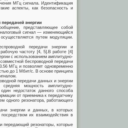
учения МГц сигнала. Идентификация
акие аспекты, как безопасность и
 передачей энергии
ообщение, представляющее собой
 аналоговый сигнал — изменяющийся
 осуществляется путем модуляции.
спроводной передачи энергии и
абочую частоту [4, 5].В работе [4]
ергии с использованием амплитудно-
 совместной беспроводной передачи
13.56 МГц и позволяет одновременно
тью до 1 Мбит/с. В основе принципа
игналом.
оводной передачи данных и энергии
к средняя мощность амплитудно-
один недостаток данного способа
рмации от приемника к передатчику
ем одного резонатора, работающего
дачи энергии и данных, в которых
 посредством их взаимодействия в
и передающий резонаторы, которые