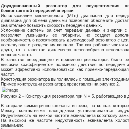
Двухдиапазонный резонатор для осуществления п
бесконтактной передачей энергии
Использование мегагерцового (МГц) диапазона для переда
диапазона для обмена данными позволяет обеспечить доста
значительно повысить скорость передачи данных.
Усложнение системы за счет передачи данных и энергии с 
позволяет уменьшить ее габариты, но создает допол
необходимостью проектировать двухмодовый резонатор с цеп
последующего разделения каналов. Так как рабочие частоты 
друга, то в качестве диплексера целесообразно использо
верхних частот.
В качестве передающего и приемного резонаторов было ре
высоким коэффициентом полезного действия по передаче эн
может эффективно использоваться как приемно-передающая 
частот.
Конструкция резонатора выполнялась с помощью электродина
Пример конструкции резонатора представлен на рисунке 2.
Рисунок 2 – Конструкция резонатора при N = 5, работающего в 
В спирали симметрично сделаны вырезы, на концах которы
Между контактными площадками устанавливаются индук
Индуктивность на низкой частоте эквивалента короткому замы
На высокой же частоте индуктивность эквивалента холост
замыканию.