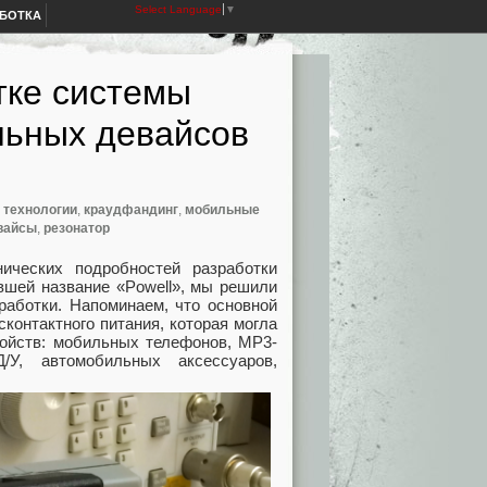
Select Language
▼
АБОТКА
тке системы
льных девайсов
 технологии
,
краудфандинг
,
мобильные
вайсы
,
резонатор
ических подробностей разработки
вшей название «Powell», мы решили
работки. Напоминаем, что основной
контактного питания, которая могла
ойств: мобильных телефонов, MP3-
/У, автомобильных аксессуаров,