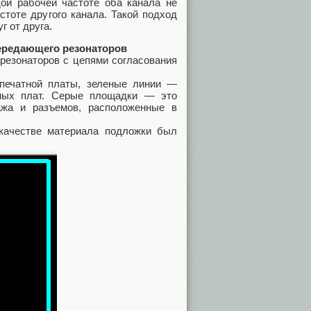
дой рабочей частоте оба канала не
стоте другого канала. Такой подход
г от друга.
ередающего резонаторов
резонаторов с цепями согласования
 печатной платы, зеленые линии —
тных плат. Серые площадки — это
ажа и разъемов, расположенные в
качестве материала подложки был