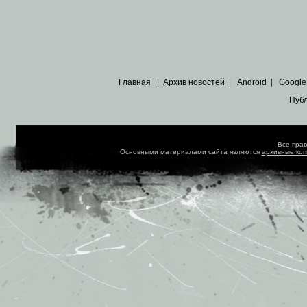
Главная
|
Архив новостей
|
Android
|
Google
Пуб
Все пра
Основными материалами сайта являются
архивные ко