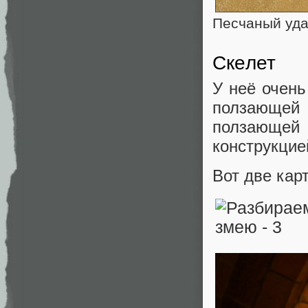
Песчаный удав
Скелет
У неё очень
ползающей
ползающей
конструкцие
Вот две кар