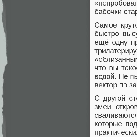
«попробова
бабочки ста
Самое крут
быстро выс
ещё одну пр
трилатерир
«облизанным
что вы тако
водой. Не п
вектор по за
С другой ст
змеи откро
сваливаютс
которые по
практическ