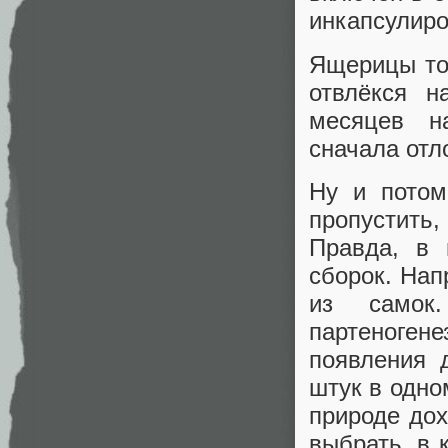
инкапсулиро
Ящерицы то
отвлёкся 
месяцев 
сначала отл
Ну и пото
пропустить
Правда, в 
сборок. Нап
из самок.
партеноген
появления 
штук в одно
природе дох
выбрать, в 