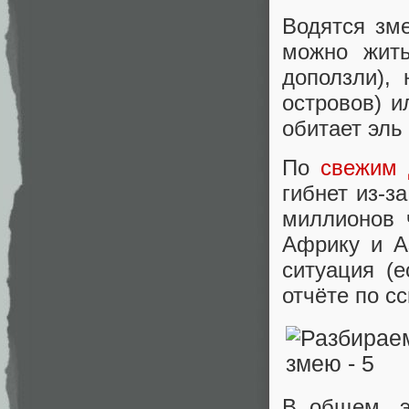
Водятся зм
можно жить
доползли), 
островов) 
обитает эль 
По
свежим
гибнет из-з
миллионов 
Африку и А
ситуация (
отчёте по сс
В общем, э