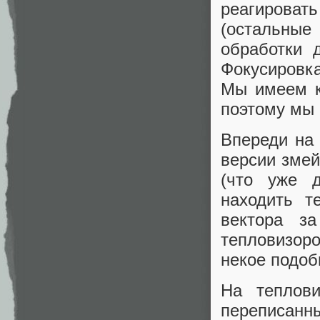
реагироват
(остальны
обработки 
Фокусировка
Мы имеем к
поэтому мы 
Впереди на
версии змей
(что уже д
находить т
вектора за
тепловизоро
некое подоб
На теплови
переписанны