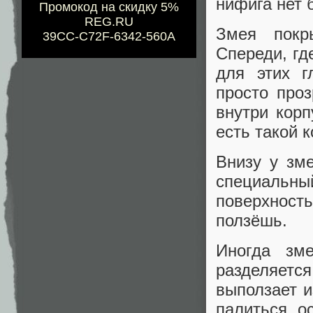
нифига нет 
Промокод на скидку 5%
REG.RU
Змея покр
39CC-C72F-6342-560A
Спереди, гд
для этих г
просто про
внутри корп
есть такой 
Внизу у зм
специальн
поверхность
ползёшь.
Иногда зм
разделяетс
выползает и
палиться о