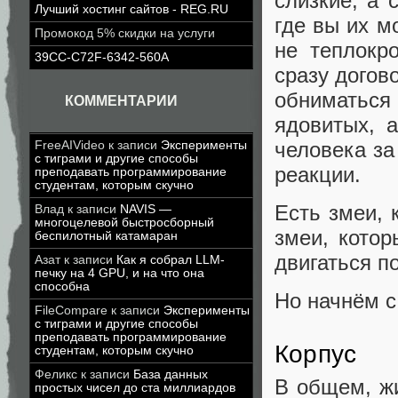
слизкие, а 
Лучший хостинг сайтов - REG.RU
где вы их м
Промокод 5% скидки на услуги
не теплокр
39CC-C72F-6342-560A
сразу догов
обниматься
КОММЕНТАРИИ
ядовитых, 
человека за
FreeAIVideo
к записи
Эксперименты
с тиграми и другие способы
реакции.
преподавать программирование
студентам, которым скучно
Есть змеи, 
Влад
к записи
NAVIS —
многоцелевой быстросборный
змеи, котор
беспилотный катамаран
двигаться п
Азат
к записи
Как я собрал LLM-
печку на 4 GPU, и на что она
способна
Но начнём с
FileCompare
к записи
Эксперименты
с тиграми и другие способы
преподавать программирование
Корпус
студентам, которым скучно
Феликс
к записи
База данных
В общем, жи
простых чисел до ста миллиардов