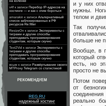
на коленке
и у них отв
v4f
к записи
Перебор IP-адресов на
нужны. Ног
хостинге — и как с этим бороться
телом и дви
amarakin
к записи
Альтернативный
список заблокированных в РФ
ресурсов Re:filter
Так получ
ResizeOn
к записи
Эксперименты с
отваливали
тиграми и другие способы
преподавать программирование
больше не п
студентам, которым скучно
Text2Vid
к записи
Эксперименты с
Вообще, в г
тиграми и другие способы
преподавать программирование
который отв
студентам, которым скучно
есть, но э
всым
к записи
Развёртывание своего
MTProxy Telegram со статистикой
просто не в
Потом повер
РЕКОМЕНДУЕМ
от безноги
соединения
REG.RU
реально бо
надежный хостинг