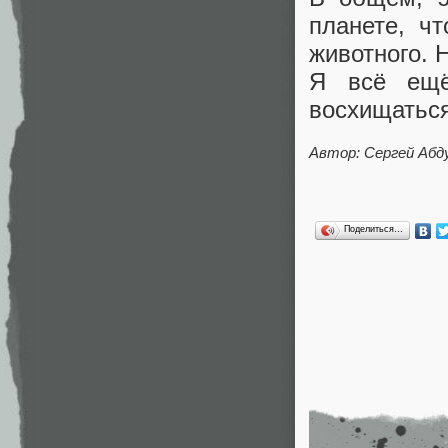
планете, ч
животного. 
Я всё ещё
восхищаться
Автор: Сергей Абд
Поделиться…