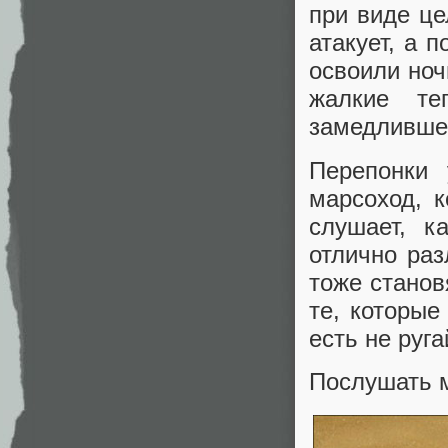
при виде це
атакует, а 
освоили ноч
жалкие те
замедлившег
Перепонки 
марсоход, 
слушает, к
отлично раз
тоже станов
те, которые
есть не руг
Послушать 