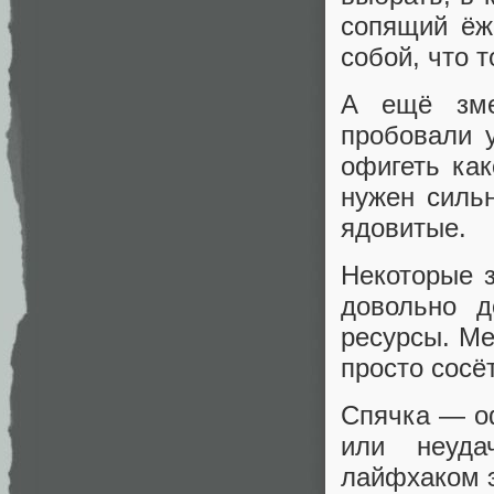
сопящий ёж
собой, что 
А ещё зме
пробовали 
офигеть ка
нужен силь
ядовитые.
Некоторые з
довольно д
ресурсы. Ме
просто сосёт
Спячка — оф
или неуда
лайфхаком э