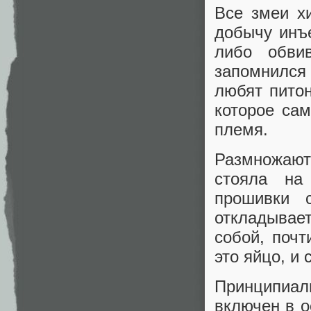
Все змеи х
добычу инъе
либо обви
запомнился
любят питон
которое сам
племя.
Размножаютс
стояла на
прошивки 
откладывает
собой, почт
это яйцо, и 
Принципиал
включен в о