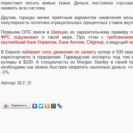
перестают питать живые ткани. Деньги, постоянно спуска
оживить всю систему.
Другим, гораздо менее приятным вариантом оживления вял
популярность политика отрицательных процентных ставок вкуп
Первыми ОПС ввели в
Швеции
, их заразительному примеру
п
ФРС подумывает
о такой мере. При этом с
требования
крупнейший банк Норвегии
,
Банк Англии
,
Citigroup
, и ведущий
н
В Европе
набирает силу движение по запрету
купюр в 500 евр
наркоторговле и терроризме. Гарвардские эксперты под тем
купюры в $100. А специалисты из Morgan Stanley в своей 
необходимо как можно быстрее запретить наличные деньги, 
-1%.
Автор: SLY_G
Поделиться…