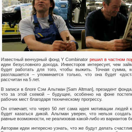
Известный венчурный фонд Y Combinator
решил в частном по
идеи безусловного дохода. Инвесторов интересует, чем за
будет работать для того, чтобы выжить. Точная сумма, к
разглашается – упоминается только, что она будет «дост
рассчитан на 5 лет.
В записи в блоге Сэм Альтман [Sam Altman], президент фонда
что за этой схемой – будущее, особенно на фоне постепе
рабочих мест благодаря техническому прогрессу.
Он отмечает, что через 50 лет сама идея мотивации людей к
будет казаться дикой. Альтман уверен, что нельзя создат
равные возможности, не реализовав какой-либо из вариантов б
Авторам идеи интересно узнать, что же будут делать счастл