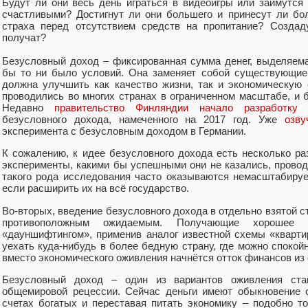
Будут ли они весь день играться в видеоигры или займутся
счастливыми? Достигнут ли они большего и принесут ли б
страха перед отсутствием средств на пропитание? Создад
получат?
Безусловный доход – фиксированная сумма денег, выделяем
бы то ни было условий. Она заменяет собой существующие 
должна улучшить как качество жизни, так и экономическую
проводились во многих странах в ограниченном масштабе, и
Недавно
правительство Финляндии начало разработк
безусловного дохода, намеченного на 2017 год. Уже
озв
эксперимента с безусловным доходом в Германии.
К сожалению, к идее безусловного дохода есть несколько ра
эксперименты, какими бы успешными они не казались, провод
такого рода исследования часто оказываются немасштабируе
если расширить их на всё государство.
Во-вторых, введение безусловного дохода в отдельно взятой с
противоположным ожидаемым. Получающие хорошее 
«дауншифтингом», применив аналог известной схемы «кварти
уехать куда-нибудь в более бедную страну, где можно спокойн
вместо экономического оживления начнётся отток финансов из
Безусловный доход – один из вариантов оживления ста
общемировой рецессии. Сейчас деньги имеют обыкновение с
счетах богатых и переставая питать экономику – подобно т