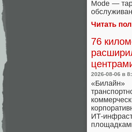
Mode — тар
обслуживан
Читать по
76 килом
расширил
центрам
2026-08-06
в 8
«Билайн
транспор
коммерчес
корпоратив
ИТ-инфрас
площадками