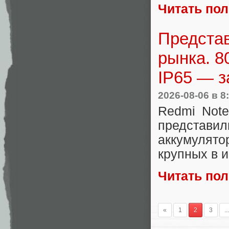
Читать по
Представ
рынка. 8
IP65 — з
2026-08-06
в 8
Redmi Not
представил
аккумулят
крупных в и
Читать по
«
1
2
3
...