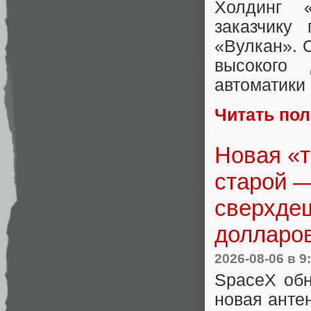
Холдинг «
заказчику
«Вулкан». 
высокого
автоматики
Читать по
Новая «т
старой —
сверхдеш
долларо
2026-08-06
в 9
SpaceX обн
новая анте