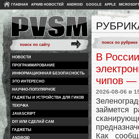
ГЛАВНАЯ
АРХИВ НОВОСТЕЙ
ANDROID
GOOGLE
APPLE
MICROSOF
РУБРИК
В Росси
НОВОСТИ
ПРОГРАММИРОВАНИЕ
электрон
ИНФОРМАЦИОННАЯ БЕЗОПАСНОСТЬ
чипов — 
ЭТО ИНТЕРЕСНО
НАУЧНО-ПОПУЛЯРНОЕ
2026-08-06
в 1
ГАДЖЕТЫ И УСТРОЙСТВА ДЛЯ ГИКОВ
Зеленогра
ТЕКУЧКА
займется р
JAVASCRIPT
сканирующе
DIY ИЛИ СДЕЛАЙ САМ
предназнач
ГАДЖЕТЫ
Как сообщ
ANDROID