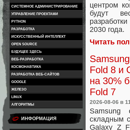
центром ко
СИСТЕМНОЕ АДМИНИСТРИРОВАНИЕ
будут ве
УПРАВЛЕНИЕ ПРОЕКТАМИ
разработки
PYTHON
2030 года.
РАЗРАБОТКА
ИСКУССТВЕННЫЙ ИНТЕЛЛЕКТ
Читать по
OPEN SOURCE
БУДУЩЕЕ ЗДЕСЬ
Samsung 
ВЕБ-РАЗРАБОТКА
Fold 8 и
КОСМОНАВТИКА
РАЗРАБОТКА ВЕБ-САЙТОВ
на 30% б
GOOGLE
Fold 7
ЖЕЛЕЗО
LINUX
2026-08-06
в 1
АЛГОРИТМЫ
Samsung 
складным с
ИНФОРМАЦИЯ
Galaxy Z F