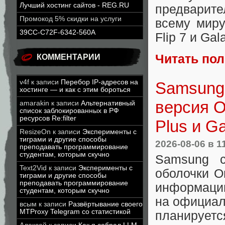
Лучший хостинг сайтов - REG.RU
предварит
Промокод 5% скидки на услуги
всему мир
39CC-C72F-6342-560A
Flip 7 и Gal
Читать по
КОММЕНТАРИИ
v4f
к записи
Перебор IP-адресов на
Samsung 
хостинге — и как с этим бороться
версия O
amarakin
к записи
Альтернативный
список заблокированных в РФ
ресурсов Re:filter
Plus и Ga
ResizeOn
к записи
Эксперименты с
тиграми и другие способы
2026-08-06
в 1
преподавать программирование
студентам, которым скучно
Samsung с
Text2Vid
к записи
Эксперименты с
оболочки O
тиграми и другие способы
преподавать программирование
информации
студентам, которым скучно
на официал
всым
к записи
Развёртывание своего
MTProxy Telegram со статистикой
планируетс