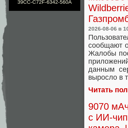
39CC-C72F-6342-560A
Wildberr
Газпромб
2026-08-06
в 1
Пользоват
сообщают о
Жалобы пос
приложени
данным сер
выросло в т
Читать по
9070 мАч
с ИИ-чип