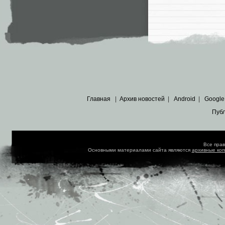
Главная
|
Архив новостей
|
Android
|
Google
Пуб
Все пра
Основными материалами сайта являются
архивные ко