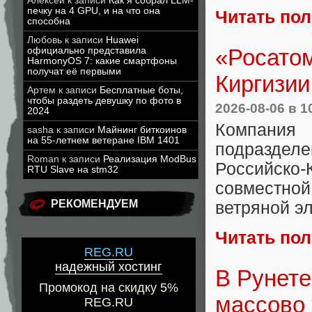
Алексей
к записи
Как я собрал LLM-
печку на 4 GPU, и на что она
Читать по
способна
Любовь
к записи
Huawei
«Росатом
официально представила
HarmonyOS 7: какие смартфоны
получат её первыми
Киргизии
Артем
к записи
Бесплатные боты,
чтобы раздеть девушку по фото в
2026-08-06
в 1
2024
Компания
sasha
к записи
Майнинг биткоинов
на 55-летнем ветеране IBM 1401
подразделе
Roman
к записи
Реализация ModBus
Российско
RTU Slave на stm32
совместно
РЕКОМЕНДУЕМ
ветряной эл
Читать по
REG.RU
надежный хостинг
В Рунете
Промокод на скидку 5%
массово 
REG.RU