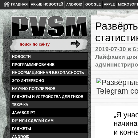
ГЛАВНАЯ
АРХИВ НОВОСТЕЙ
ANDROID
GOOGLE
APPLE
MICROSOF
Развёрты
статисти
2019-07-30
в 6
Лайфхаки для
НОВОСТИ
администрир
ПРОГРАММИРОВАНИЕ
ИНФОРМАЦИОННАЯ БЕЗОПАСНОСТЬ
ЭТО ИНТЕРЕСНО
НАУЧНО-ПОПУЛЯРНОЕ
ГАДЖЕТЫ И УСТРОЙСТВА ДЛЯ ГИКОВ
ТЕКУЧКА
„Я уна
JAVASCRIPT
DIY ИЛИ СДЕЛАЙ САМ
начина
ГАДЖЕТЫ
и конч
ANDROID