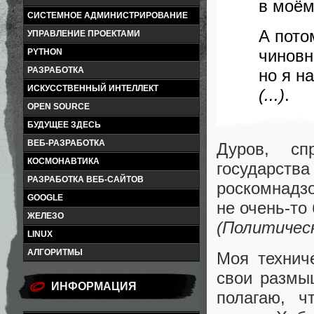
в моём
СИСТЕМНОЕ АДМИНИСТРИРОВАНИЕ
А пото
УПРАВЛЕНИЕ ПРОЕКТАМИ
чиновн
PYTHON
РАЗРАБОТКА
но я на
ИСКУССТВЕННЫЙ ИНТЕЛЛЕКТ
(...)
.
OPEN SOURCE
БУДУЩЕЕ ЗДЕСЬ
ВЕБ-РАЗРАБОТКА
Дуров, сп
КОСМОНАВТИКА
государст
РАЗРАБОТКА ВЕБ-САЙТОВ
роскомнадз
GOOGLE
не очень-то
ЖЕЛЕЗО
(Политичес
LINUX
АЛГОРИТМЫ
Моя технич
свои размы
ИНФОРМАЦИЯ
полагаю, ч