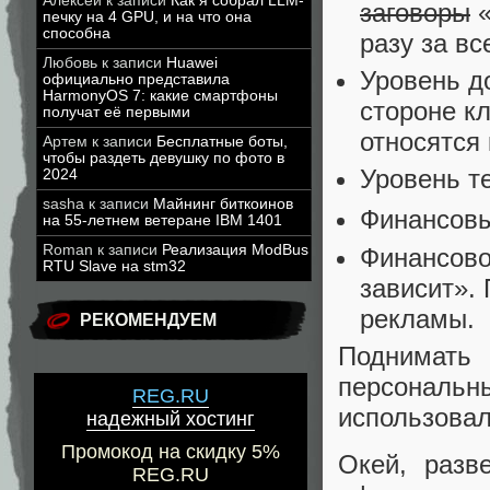
Алексей
к записи
Как я собрал LLM-
заговоры
«
печку на 4 GPU, и на что она
способна
разу за вс
Любовь
к записи
Huawei
Уровень до
официально представила
HarmonyOS 7: какие смартфоны
стороне к
получат её первыми
относятся 
Артем
к записи
Бесплатные боты,
чтобы раздеть девушку по фото в
Уровень т
2024
sasha
к записи
Майнинг биткоинов
Финансовы
на 55-летнем ветеране IBM 1401
Roman
к записи
Реализация ModBus
Финансово
RTU Slave на stm32
зависит».
рекламы.
РЕКОМЕНДУЕМ
Поднимать
персональ
REG.RU
использова
надежный хостинг
Промокод на скидку 5%
Окей, разв
REG.RU