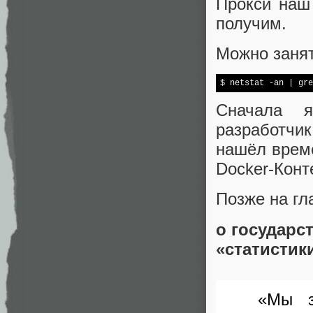
Прокси наш 
получим.
Можно занят
$ netstat -an | gre
Сначала 
разработчик
нашёл врем
Docker-Конт
Позже на гл
о государс
«статистик
«Мы з