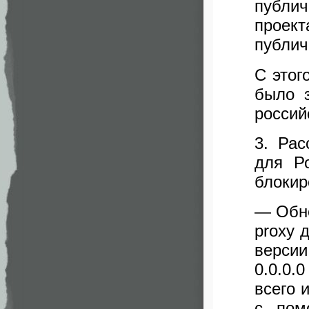
публи
проект
публич
С этог
было з
россий
3. Рас
для Р
блокир
— Обно
proxy 
версии
0.0.0.
всего 
с пом