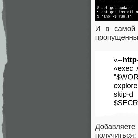
$ apt-get update

$ apt-get install n
И в самой 
пропущенны
«
--http
«exec /
"$WORK
explore
skip-
$SECR
Добавляете
получиться: