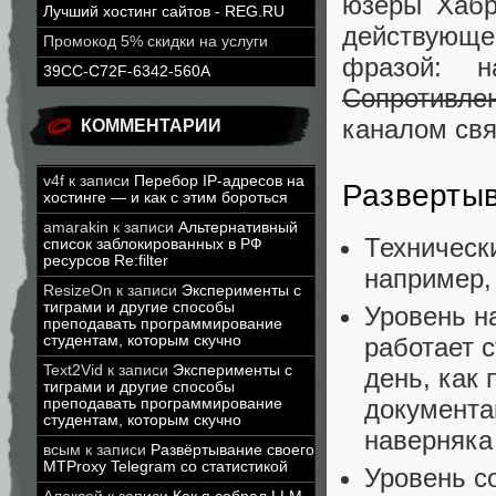
юзеры Хабр
Лучший хостинг сайтов - REG.RU
действующе
Промокод 5% скидки на услуги
фразой: 
39CC-C72F-6342-560A
Сопротивле
каналом свя
КОММЕНТАРИИ
v4f
к записи
Перебор IP-адресов на
Развертыв
хостинге — и как с этим бороться
amarakin
к записи
Альтернативный
Техническ
список заблокированных в РФ
ресурсов Re:filter
например,
ResizeOn
к записи
Эксперименты с
тиграми и другие способы
Уровень н
преподавать программирование
работает 
студентам, которым скучно
Text2Vid
к записи
Эксперименты с
день, как
тиграми и другие способы
документа
преподавать программирование
студентам, которым скучно
наверняка
всым
к записи
Развёртывание своего
MTProxy Telegram со статистикой
Уровень с