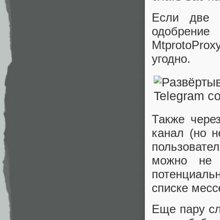
Если две 
одобрение
MtprotoProx
угодно.
Также чере
канал (но н
пользовате
можно не 
потенциальн
списке месс
Еще пару сл