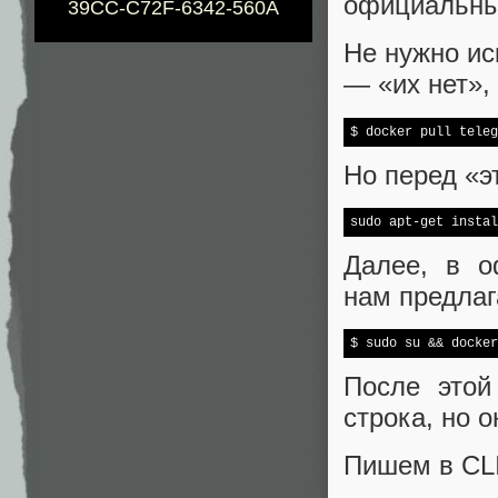
официальны
39CC-C72F-6342-560A
Не нужно ис
— «их нет», 
$ docker pull teleg
Но перед «э
sudo apt-get instal
Далее, в о
нам предлаг
$ sudo su && docker
После этой
строка, но 
Пишем в CLI