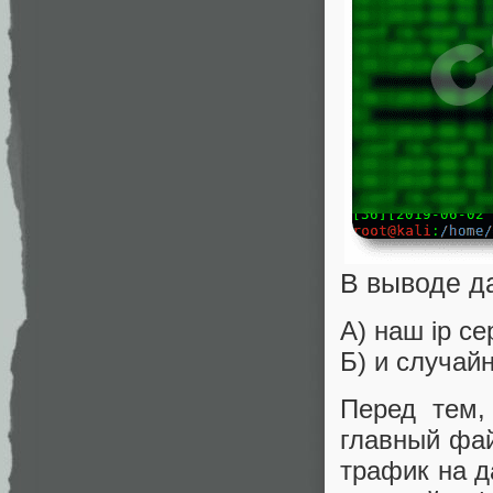
В выводе да
А) наш ip се
Б) и случай
Перед тем,
главный фай
трафик на д