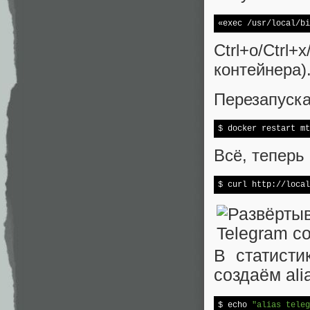
«
exec
 /usr/
local
/bi
Ctrl+o/Ctr
контейнера)
Перезапуска
$ docker restart mt
Всё, теперь
$ curl http://local
В статисти
создаём ali
$ 
echo
"alias teleg