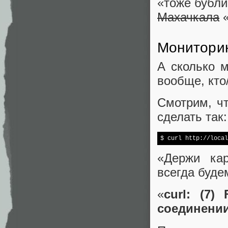
«тоже бубли
Махачкала
«
Монитори
А сколько 
вообще, кто
Смотрим, ч
сделать так:
$ curl http://local
«Держи ка
всегда буде
«
curl: (7)
соединении