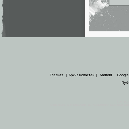
Главная
|
Архив новостей
|
Android
|
Google
Пуб
Все пра
Основными материалами сайта являются
архивные ко