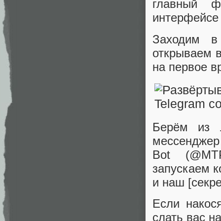
главный ф
интерфейсе 
Заходим в
открываем в
на первое в
Берём из 
мессенджер
Bot (@MTP
запускаем к
и наш [секр
Если накос
слать вас н