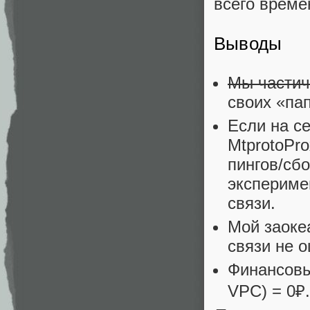
всего време
Выводы
Мы частич
своих «па
Если на се
MtprotoPr
пингов/сбо
эксперимен
связи.
Мой заоке
связи не 
Финансовы
VPC) = 0₽.