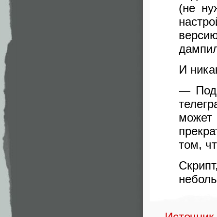
(не ну
настро
версию
дампил
И ника
— Под
телегр
может
прекра
том, ч
Скрип
неболь
→
Источник