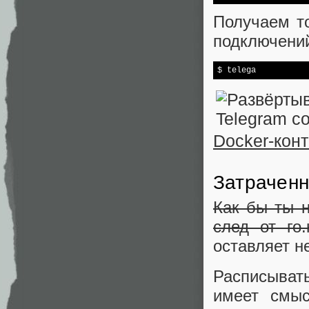
Получаем то
подключений
$ telega
Docker-конт
Затрачен
Как бы ты 
след от го
оставляет н
Расписыват
имеет смыс