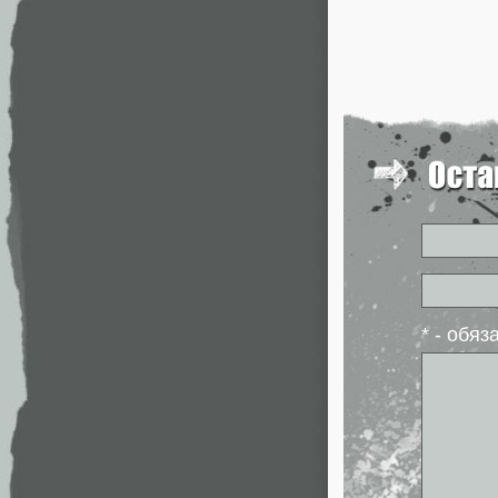
* - обя