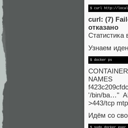
$ curl http://local
curl: (7) Fa
отказано
Статистика в
Узнаем иден
$ docker ps
CONTAINER
NAMES
f423c209cf
'/bin/ba…" 
>443/tcp mtp
Идём со сво
$ sudo docker 
exec
 