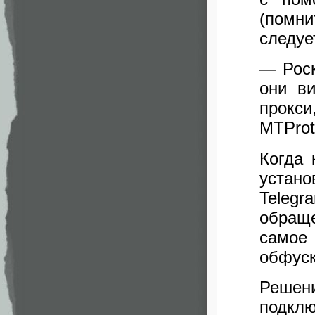
(помн
следуе
— Роск
они в
прокси
MTProt
Когда 
устан
Telegr
обращ
самое
обфуск
Решен
подклю