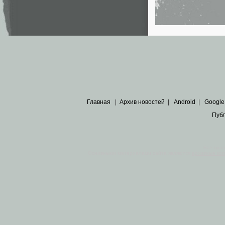
Главная
|
Архив новостей
|
Android
|
Google
Пуб
Все пра
Основными материалами сайта являются
архивные ко