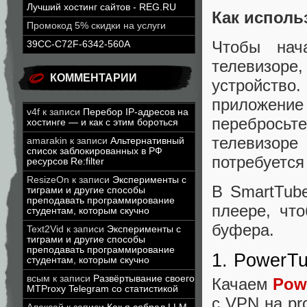
Лучший хостинг сайтов - REG.RU
Как исполь
Промокод 5% скидки на услуги
Чтобы нач
39CC-C72F-6342-560A
телевизор
КОММЕНТАРИИ
устройство.
приложени
v4f
к записи
Перебор IP-адресов на
перебросьт
хостинге — и как с этим бороться
телевизоре
amarakin
к записи
Альтернативный
список заблокированных в РФ
потребуетс
ресурсов Re:filter
ResizeOn
к записи
Эксперименты с
В SmartTub
тиграми и другие способы
преподавать программирование
плеере, чт
студентам, которым скучно
буфера.
Text2Vid
к записи
Эксперименты с
тиграми и другие способы
преподавать программирование
1. PowerTu
студентам, которым скучно
всым
к записи
Развёртывание своего
Качаем
Pow
MTProxy Telegram со статистикой
с VPN на pr