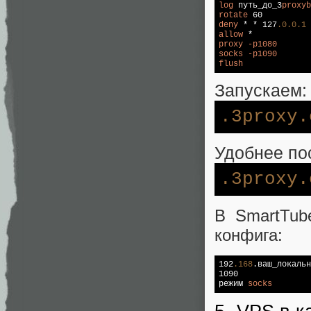
log
 путь_до_3
proxyb
rotate
deny
 * * 127
.0
.0
.1
allow
proxy
-p1080
socks
-p1090
flush
Запускаем:
.3proxy
.
Удобнее пос
.3proxy
.
В SmartTub
конфига:
192
.168
.ваш_локальн
1090

режим 
socks