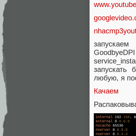
www.youtub
googlevideo
nhacmp3you
запускаем 
Goodb
service_ins
запускать 
любую, я п
Качаем
Распаковыва
internal
 192
.168
. в
external
 0
.0
.0
.0
nscache
nserver
 8
.8
.8
.8
nserver
 8
.8
.4
.4