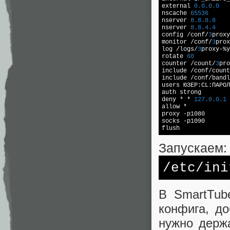
external 
0.0
.0
.0
nscache 
65536
nserver 
8.8
.8
.8
nserver 
8.8
.4
.4
config 
/conf/
3
proxy
monitor 
/conf/
3
prox
log 
/logs/
3
proxy-%y
rotate 
60
counter 
/count/
3
pro
include 
/conf/
count
include 
/conf/
bandl
users ЮЗЕР:CL:ПАРОЛ
auth strong

deny * * 
127.0
.0
.1
allow *

proxy -p1080

socks -p1090

flush
Запускаем:
/etc/
ini
В SmartTub
конфига, до
нужно держ