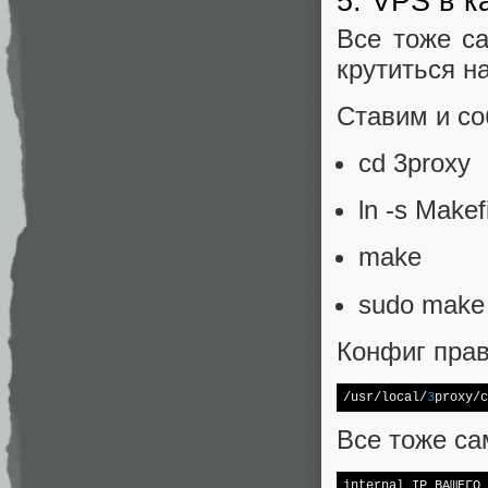
5. VPS в к
Все тоже са
крутиться 
Ставим и с
cd 3proxy
ln -s Makef
make
sudo make i
Конфиг прав
/usr/
local/
3
proxy
/c
Все тоже са
internal IP_ВАШЕГО_