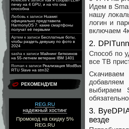
Алексей
к записи
Как я собрал LLM-
печку на 4 GPU, и на что она
Идем в Smar
способна
нашу локаль
Любовь
к записи
Huawei
официально представила
логин и па
HarmonyOS 7: какие смартфоны
включаем 4к
получат её первыми
Артем
к записи
Бесплатные боты,
2. DPITunn
чтобы раздеть девушку по фото в
2024
Способ по у
sasha
к записи
Майнинг биткоинов
на 55-летнем ветеране IBM 1401
все ТВ прис
Roman
к записи
Реализация ModBus
RTU Slave на stm32
Скачивае
добавляем
РЕКОМЕНДУЕМ
выбираем S
обязательно
REG.RU
3. ByeDPIA
надежный хостинг
везде
Промокод на скидку 5%
REG.RU