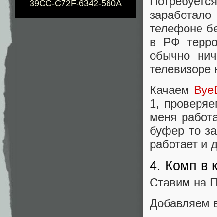
Потребует
39CC-C72F-6342-560A
заработал
телефоне бе
в РФ терро
обычно нич
телевизоре 
Качаем
Bye
1, проверяе
меня работа
буфер то за
работает и 
4. Комп в 
Ставим на 
Добавляем в r