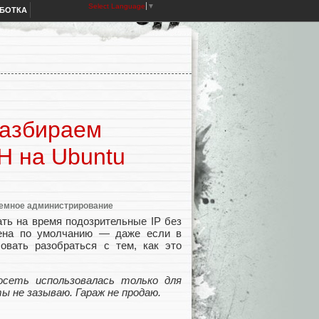
Select Language
▼
АБОТКА
Разбираем
H на Ubuntu
емное администрирование
ать на время подозрительные IP без
ючена по умолчанию — даже если в
бовать разобраться с тем, как это
осеть использовалась только для
ы не зазываю. Гараж не продаю.