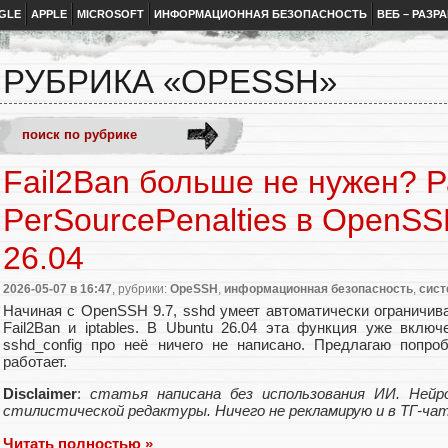
GLE
APPLE
MICROSOFT
ИНФОРМАЦИОННАЯ БЕЗОПАСНОСТЬ
ВЕБ – РАЗР
РУБРИКА «OPESSH»
Fail2Ban больше не нужен? 
PerSourcePenalties в OpenSS
26.04
2026-05-07
в 16:47
, рубрики:
OpeSSH
,
информационная безопасность
,
сист
Начиная с OpenSSH 9.7, sshd умеет автоматически ограничив
Fail2Ban и iptables. В Ubuntu 26.04 эта функция уже вкл
sshd_config про неё ничего не написано. Предлагаю попро
работает.
Disclaimer
:
статья написана без использования ИИ. Нейр
стилистической редактуры. Ничего не рекламирую и в ТГ-чат
Читать полностью »