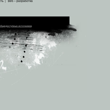
сть
|
Веб – разработка
общедоступных источников
.