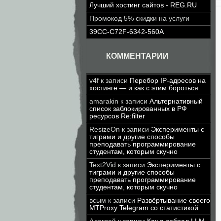
Лучший хостинг сайтов - REG.RU
Промокод 5% скидки на услуги
39CC-C72F-6342-560A
КОММЕНТАРИИ
v4f
к записи
Перебор IP-адресов на
хостинге — и как с этим бороться
amarakin
к записи
Альтернативный
список заблокированных в РФ
ресурсов Re:filter
ResizeOn
к записи
Эксперименты с
тиграми и другие способы
преподавать программирование
студентам, которым скучно
Text2Vid
к записи
Эксперименты с
тиграми и другие способы
преподавать программирование
студентам, которым скучно
всым
к записи
Развёртывание своего
MTProxy Telegram со статистикой