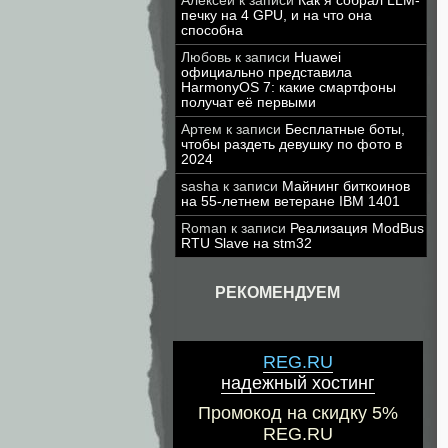
Алексей
к записи
Как я собрал LLM-
печку на 4 GPU, и на что она
способна
Любовь
к записи
Huawei
официально представила
HarmonyOS 7: какие смартфоны
получат её первыми
Артем
к записи
Бесплатные боты,
чтобы раздеть девушку по фото в
2024
sasha
к записи
Майнинг биткоинов
на 55-летнем ветеране IBM 1401
Roman
к записи
Реализация ModBus
RTU Slave на stm32
РЕКОМЕНДУЕМ
REG.RU
надежный хостинг
Промокод на скидку 5%
REG.RU