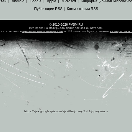
стей
|
Android
|
Google
|
Apple
|
Microsoft
|
Информационная безопасно
Публикации RSS
|
Комментарии RSS
© 2010-2026 PVSM.RU
Все права на материалы принадлежат их авторам.
сайта являются
архивные копии материалов
по ИТ тематике Рунета, взятые
из открытых и 
https://ajax.googleapis.com/ajax/libs/jquery/3.4.1/jquery.min.js