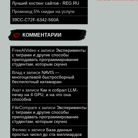
Лучший хостинг сайтов - REG.RU
Промокод 5% скидки на услуги
39CC-C72F-6342-560A
КОММЕНТАРИИ
FreeAIVideo
к записи
Эксперименты
с тиграми и другие способы
преподавать программирование
студентам, которым скучно
Влад
к записи
NAVIS —
многоцелевой быстросборный
беспилотный катамаран
Азат
к записи
Как я собрал LLM-
печку на 4 GPU, и на что она
способна
FileCompare
к записи
Эксперименты
с тиграми и другие способы
преподавать программирование
студентам, которым скучно
Феликс
к записи
База данных
простых чисел до ста миллиардов