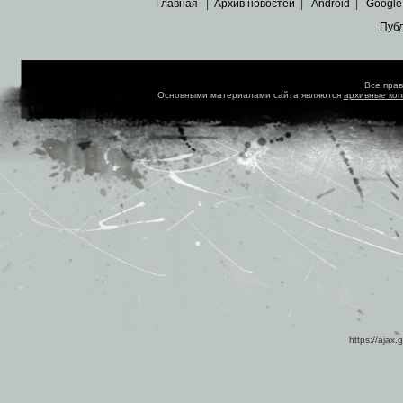
Главная
|
Архив новостей
|
Android
|
Google
Пуб
Все пра
Основными материалами сайта являются
архивные ко
https://ajax.