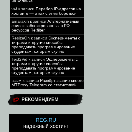
на коленке
v4f
к записи
Перебор IP-адресов на
хостинге — и как с этим бороться
amarakin
к записи
Альтернативный
список заблокированных в РФ
ресурсов Re:filter
ResizeOn
к записи
Эксперименты с
тиграми и другие способы
преподавать программирование
студентам, которым скучно
Text2Vid
к записи
Эксперименты с
тиграми и другие способы
преподавать программирование
студентам, которым скучно
всым
к записи
Развёртывание своего
MTProxy Telegram со статистикой
РЕКОМЕНДУЕМ
REG.RU
надежный хостинг