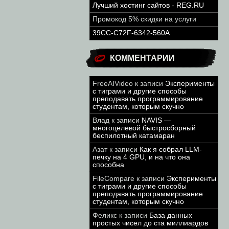
Лучший хостинг сайтов - REG.RU
Промокод 5% скидки на услуги
39CC-C72F-6342-560A
КОММЕНТАРИИ
FreeAIVideo
к записи
Эксперименты
с тиграми и другие способы
преподавать программирование
студентам, которым скучно
Влад
к записи
NAVIS —
многоцелевой быстросборный
беспилотный катамаран
Азат
к записи
Как я собрал LLM-
печку на 4 GPU, и на что она
способна
FileCompare
к записи
Эксперименты
с тиграми и другие способы
преподавать программирование
студентам, которым скучно
Феликс
к записи
База данных
простых чисел до ста миллиардов