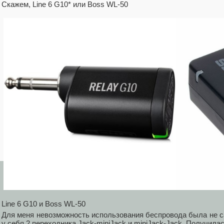
Скажем, Line 6 G10* или Boss WL-50
Line 6 G10 и Boss WL-50
Для меня невозможность использования беспровода была не с
у себя 2 переходника Jack-miniJack и miniJack-Jack. Получил