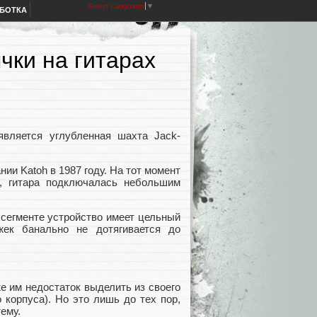
Select Language
▼
АБОТКА
чки на гитарах
является углубленная шахта Jack-
и Katoh в 1987 году. На тот момент
, гитара подключалась небольшим
 сегменте устройство имеет цельный
жек банально не дотягивается до
же им недостаток выделить из своего
 корпуса). Но это лишь до тех пор,
ему.