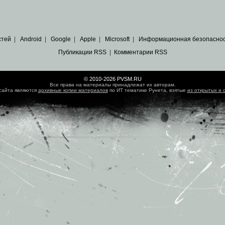
стей
|
Android
|
Google
|
Apple
|
Microsoft
|
Информационная безопасно
Публикации RSS
|
Комментарии RSS
© 2010-2026 PVSM.RU
Все права на материалы принадлежат их авторам.
сайта являются
архивные копии материалов
по ИТ тематике Рунета, взятые
из открытых и 