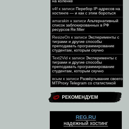
на коленке
v4f
к записи
Перебор IP-адресов на
хостинге — и как с этим бороться
amarakin
к записи
Альтернативный
список заблокированных в РФ
ресурсов Re:filter
ResizeOn
к записи
Эксперименты с
тиграми и другие способы
преподавать программирование
студентам, которым скучно
Text2Vid
к записи
Эксперименты с
тиграми и другие способы
преподавать программирование
студентам, которым скучно
всым
к записи
Развёртывание своего
MTProxy Telegram со статистикой
РЕКОМЕНДУЕМ
REG.RU
надежный хостинг