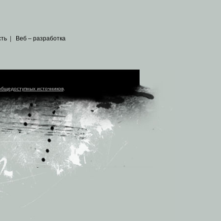
сть
|
Веб – разработка
общедоступных источников
.