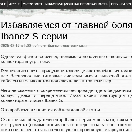
GLE
APPLE
MICROSOFT
ИНФОРМАЦИОННАЯ БЕЗОПАСНОСТЬ
ВЕБ – РАЗР
Избавляемся от главной боля
Ibanez S-серии
2025-02-17
в 6:00
, рубрики:
ibanez
,
электрогитары
Одной из фичей серии S, помимо эргономичного корпуса, 
коннектора внутрь деки.
Реализацию шахты придумали товарищи австралийцы из компани
все беспроводные гитарные системы имели выносной джек
кабелем и только потом подключалась в трансмиттер.
Чего не скажешь о современном беспроводе, где в бюджетном
корпус джека и передатчика. Из-за своей конструкции д
коннектора в гитарах Ibanez S.
Эта проблема и является сабжем данной статьи.
Счастливые обладатели гитар Ibanez серии S не знают, какой 
инструмента (помимо холиваров о потере тона за счет тонкого
пока они не решатся на недорогую беспроводную гитарную сист