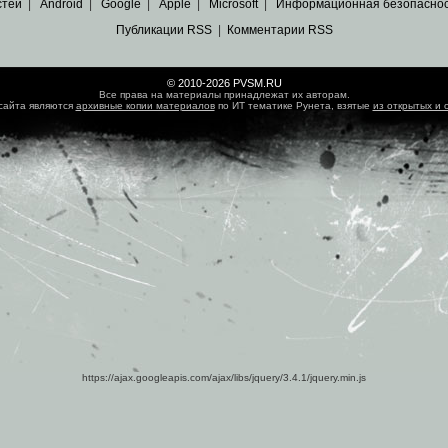
стей
|
Android
|
Google
|
Apple
|
Microsoft
|
Информационная безопасно
Публикации RSS
|
Комментарии RSS
© 2010-2026 PVSM.RU
Все права на материалы принадлежат их авторам.
сайта являются
архивные копии материалов
по ИТ тематике Рунета, взятые
из открытых и 
https://ajax.googleapis.com/ajax/libs/jquery/3.4.1/jquery.min.js