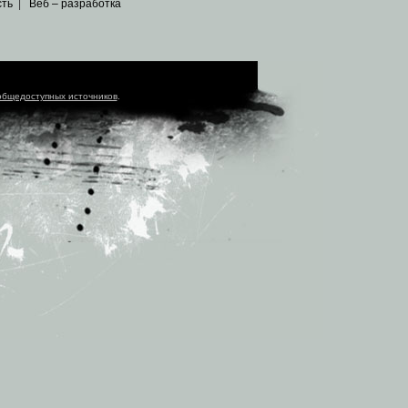
сть
|
Веб – разработка
общедоступных источников
.