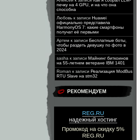
Алексей
к записи
Как я собрал LLM-
печку на 4 GPU, и на что она
способна
Любовь
к записи
Huawei
официально представила
HarmonyOS 7: какие смартфоны
получат её первыми
Артем
к записи
Бесплатные боты,
чтобы раздеть девушку по фото в
2024
sasha
к записи
Майнинг биткоинов
на 55-летнем ветеране IBM 1401
Roman
к записи
Реализация ModBus
RTU Slave на stm32
РЕКОМЕНДУЕМ
REG.RU
надежный хостинг
Промокод на скидку 5%
REG.RU