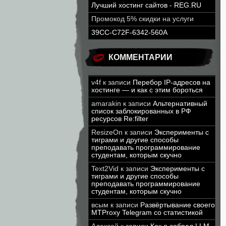
Лучший хостинг сайтов - REG.RU
Промокод 5% скидки на услуги
39CC-C72F-6342-560A
КОММЕНТАРИИ
v4f
к записи
Перебор IP-адресов на
хостинге — и как с этим бороться
amarakin
к записи
Альтернативный
список заблокированных в РФ
ресурсов Re:filter
ResizeOn
к записи
Эксперименты с
тиграми и другие способы
преподавать программирование
студентам, которым скучно
Text2Vid
к записи
Эксперименты с
тиграми и другие способы
преподавать программирование
студентам, которым скучно
всым
к записи
Развёртывание своего
MTProxy Telegram со статистикой