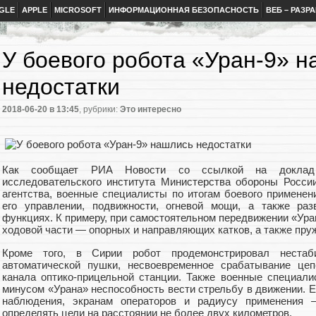
GLE
APPLE
MICROSOFT
ИНФОРМАЦИОННАЯ БЕЗОПАСНОСТЬ
ВЕБ – РАЗР
У боевого робота «Уран-9» 
недостатки
2018-06-20
в 13:45
, рубрики:
Это интересно
Как сообщает РИА Новости со ссылкой на доклад т
исследовательского института Министерства обороны Росси
агентства, военные специалисты по итогам боевого применен
его управлении, подвижности, огневой мощи, а также ра
функциях. К примеру, при самостоятельном передвижении «Ура
ходовой части — опорных и направляющих катков, а также пру
Кроме того, в Сирии робот продемонстрировал нестаб
автоматической пушки, несвоевременное срабатывание цеп
канала оптико-прицельной станции. Также военные специал
минусом «Урана» неспособность вести стрельбу в движении. Е
наблюдения, экранам операторов и радиусу применения 
определять цели на расстоянии не более двух километров.