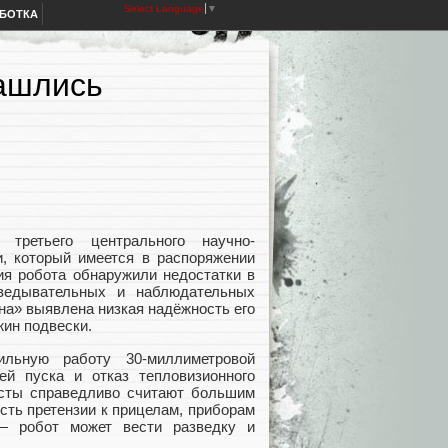
Select Language
▼
АБОТКА
нашлись
ретьего центрального научно-
и, который имеется в распоряжении
ия робота обнаружили недостатки в
зведывательных и наблюдательных
на» выявлена низкая надёжность его
жин подвески.
ильную работу 30-миллиметровой
ей пуска и отказ тепловизионного
исты справедливо считают большим
сть претензии к прицелам, приборам
— робот может вести разведку и