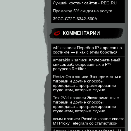
Лучший хостинг сайтов - REG.RU
Промокод 5% скидки на услуги
39CC-C72F-6342-560A
КОММЕНТАРИИ
v4f
к записи
Перебор IP-адресов на
хостинге — и как с этим бороться
amarakin
к записи
Альтернативный
список заблокированных в РФ
ресурсов Re:filter
ResizeOn
к записи
Эксперименты с
тиграми и другие способы
преподавать программирование
студентам, которым скучно
Text2Vid
к записи
Эксперименты с
тиграми и другие способы
преподавать программирование
студентам, которым скучно
всым
к записи
Развёртывание своего
MTProxy Telegram со статистикой