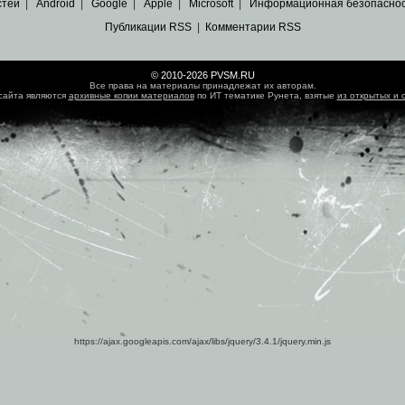
стей
|
Android
|
Google
|
Apple
|
Microsoft
|
Информационная безопасно
Публикации RSS
|
Комментарии RSS
© 2010-2026 PVSM.RU
Все права на материалы принадлежат их авторам.
сайта являются
архивные копии материалов
по ИТ тематике Рунета, взятые
из открытых и 
https://ajax.googleapis.com/ajax/libs/jquery/3.4.1/jquery.min.js