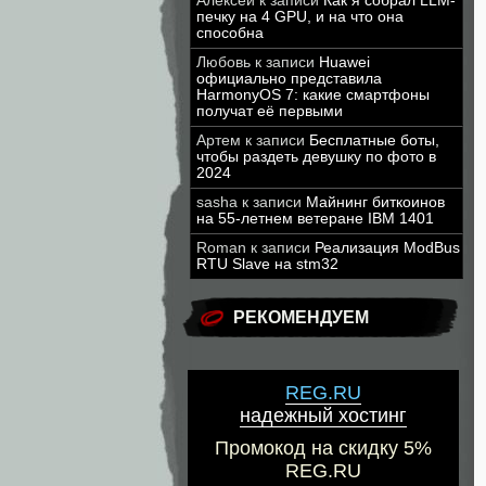
Алексей
к записи
Как я собрал LLM-
печку на 4 GPU, и на что она
способна
Любовь
к записи
Huawei
официально представила
HarmonyOS 7: какие смартфоны
получат её первыми
Артем
к записи
Бесплатные боты,
чтобы раздеть девушку по фото в
2024
sasha
к записи
Майнинг биткоинов
на 55-летнем ветеране IBM 1401
Roman
к записи
Реализация ModBus
RTU Slave на stm32
РЕКОМЕНДУЕМ
REG.RU
надежный хостинг
Промокод на скидку 5%
REG.RU