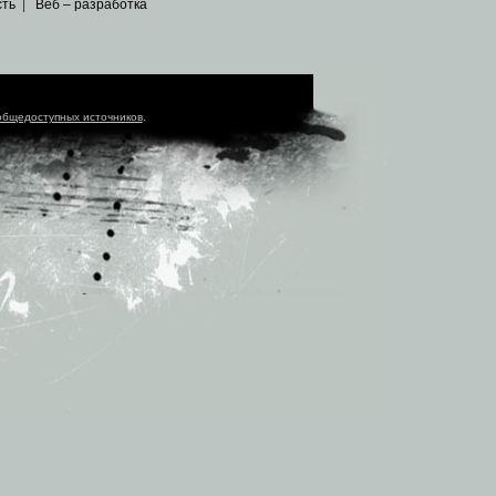
сть
|
Веб – разработка
общедоступных источников
.