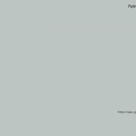
Пуб
Все пра
Основными материалами сайта являются
архивные ко
https://ajax.