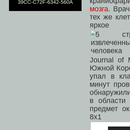
краниофар
39CC-C72F-6342-560A
мозга
. Вра
тех же кле
ярко
Journal of
Южной Коре
упал в кла
минут пров
обнаружили
в области 
предмет ок
8