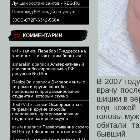
Лучший хостинг сайтов - REG.RU
Промокод 5% скидки на услуги
39CC-C72F-6342-560A
КОММЕНТАРИИ
v4f
к записи
Перебор IP-адресов на
хостинге — и как с этим бороться
amarakin
к записи
Альтернативный
список заблокированных в РФ
ресурсов Re:filter
В 2007 год
ResizeOn
к записи
Эксперименты с
тиграми и другие способы
врачу посл
преподавать программирование
студентам, которым скучно
шишки в ве
Text2Vid
к записи
Эксперименты с
под кожей 
тиграми и другие способы
преподавать программирование
головы муж
студентам, которым скучно
обитали т
всым
к записи
Развёртывание своего
MTProxy Telegram со статистикой
бывши