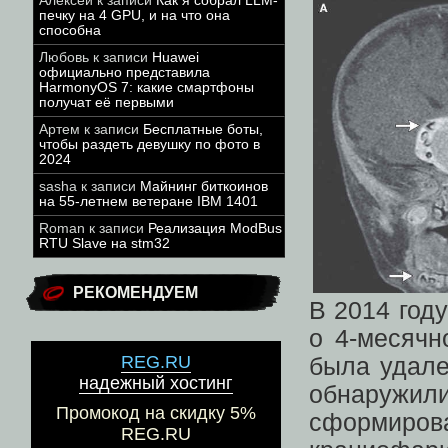
Алексей
к записи
Как я собрал LLM-
печку на 4 GPU, и на что она
способна
Любовь
к записи
Huawei
официально представила
HarmonyOS 7: какие смартфоны
получат её первыми
Артем
к записи
Бесплатные боты,
чтобы раздеть девушку по фото в
2024
sasha
к записи
Майнинг биткоинов
на 55-летнем ветеране IBM 1401
Roman
к записи
Реализация ModBus
RTU Slave на stm32
РЕКОМЕНДУЕМ
В 2014 год
о 4-месячн
REG.RU
была удал
надежный хостинг
обнаружили
Промокод на скидку 5%
сформиро
REG.RU