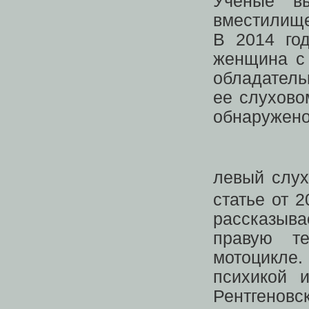
Ученые в
вместилище
В 2014 го
женщина с 
обладатель
ее слухово
обнаружено
левый слу
статье от 2
рассказыва
правую т
мотоцикле
психикой 
Рентгенов