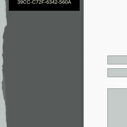
39CC-C72F-6342-560A
* - обя