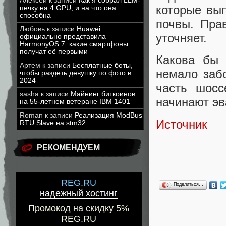
Алексей
к записи
Как я собрал LLM-
которые вы
печку на 4 GPU, и на что она
способна
почвы. Пра
Любовь
к записи
Huawei
уточняет.
официально представила
HarmonyOS 7: какие смартфоны
получат её первыми
Какова бы 
Артем
к записи
Бесплатные боты,
немало заб
чтобы раздеть девушку по фото в
2024
часть шосс
sasha
к записи
Майнинг биткоинов
начинают эв
на 55-летнем ветеране IBM 1401
Roman
к записи
Реализация ModBus
Источник
RTU Slave на stm32
РЕКОМЕНДУЕМ
REG.RU
Поделиться…
надежный хостинг
Промокод на скидку 5%
REG.RU