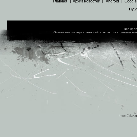
Главная
|
Архив новостей
|
Android
|
Google
Пуб
Все пра
Основными материалами сайта являются
архивные ко
https://ajax.