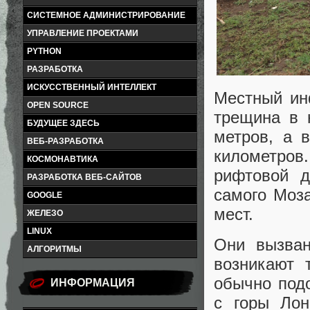
СИСТЕМНОЕ АДМИНИСТРИРОВАНИЕ
УПРАВЛЕНИЕ ПРОЕКТАМИ
PYTHON
РАЗРАБОТКА
ИСКУССТВЕННЫЙ ИНТЕЛЛЕКТ
Местный инф
OPEN SOURCE
трещина в 
БУДУЩЕЕ ЗДЕСЬ
метров, а 
ВЕБ-РАЗРАБОТКА
километро
КОСМОНАВТИКА
рифтовой д
РАЗРАБОТКА ВЕБ-САЙТОВ
самого Моз
GOOGLE
мест.
ЖЕЛЕЗО
LINUX
Они вызван
АЛГОРИТМЫ
возникают 
обычно под
ИНФОРМАЦИЯ
с горы Лон