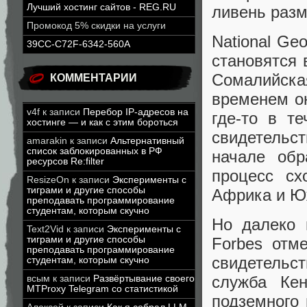
Лучший хостинг сайтов - REG.RU
ливень разм
Промокод 5% скидки на услуги
National Ge
39CC-C72F-6342-560A
становятся 
Сомалийска
КОММЕНТАРИИ
временем он
v4f
к записи
Перебор IP-адресов на
где-то в т
хостинге — и как с этим бороться
свидетельс
amarakin
к записи
Альтернативный
список заблокированных в РФ
начале обр
ресурсов Re:filter
процесс сх
ResizeOn
к записи
Эксперименты с
тиграми и другие способы
Африка и Ю
преподавать программирование
студентам, которым скучно
Но далеко 
Text2Vid
к записи
Эксперименты с
тиграми и другие способы
Forbes отм
преподавать программирование
свидетельс
студентам, которым скучно
служба Кен
всым
к записи
Развёртывание своего
MTProxy Telegram со статистикой
подземного 