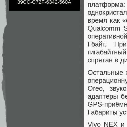
39CC-C72F-6342-560A
платформ
однокриста
время как 
Qualcomm S
оперативной
Гбайт. Пр
гигабайтный
спрятан в д
Остальные 
операционну
Oreo, звук
адаптеры бе
GPS-приёмн
Габариты ус
Vivo NEX и