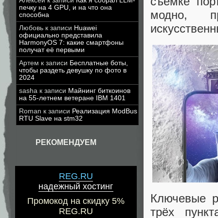
съёмке пор
Алексей
к записи
Как я собрал LLM-
печку на 4 GPU, и на что она
модно, п
способна
искусственн
Любовь
к записи
Huawei
официально представила
HarmonyOS 7: какие смартфоны
получат её первыми
Артем
к записи
Бесплатные боты,
чтобы раздеть девушку по фото в
2024
sasha
к записи
Майнинг биткоинов
на 55-летнем ветеране IBM 1401
Roman
к записи
Реализация ModBus
RTU Slave на stm32
РЕКОМЕНДУЕМ
REG.RU
надежный хостинг
Ключевые р
Промокод на скидку 5%
трёх пункт
REG.RU