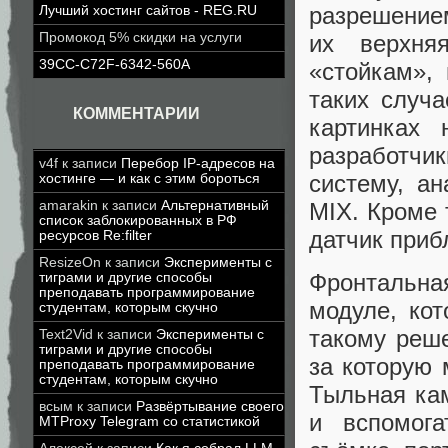
разрешением
Лучший хостинг сайтов - REG.RU
их верхня
Промокод 5% скидки на услуги
39CC-C72F-6342-560A
«стойкам»,
таких случ
КОММЕНТАРИИ
картинках 
разработчи
v4f
к записи
Перебор IP-адресов на
систему, ан
хостинге — и как с этим бороться
MIX. Кроме 
amarakin
к записи
Альтернативный
список заблокированных в РФ
датчик приб
ресурсов Re:filter
ResizeOn
к записи
Эксперименты с
Фронтальна
тиграми и другие способы
преподавать программирование
модуле, кот
студентам, которым скучно
такому реше
Text2Vid
к записи
Эксперименты с
тиграми и другие способы
за которую 
преподавать программирование
студентам, которым скучно
Тыльная кам
всым
к записи
Развёртывание своего
и вспомога
MTProxy Telegram со статистикой