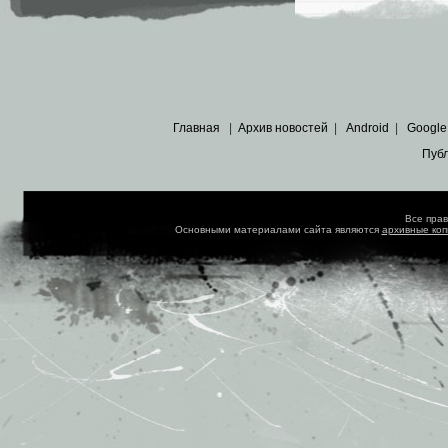
Главная
|
Архив новостей
|
Android
|
Google
Пуб
Все пра
Основными материалами сайта являются
архивные ко