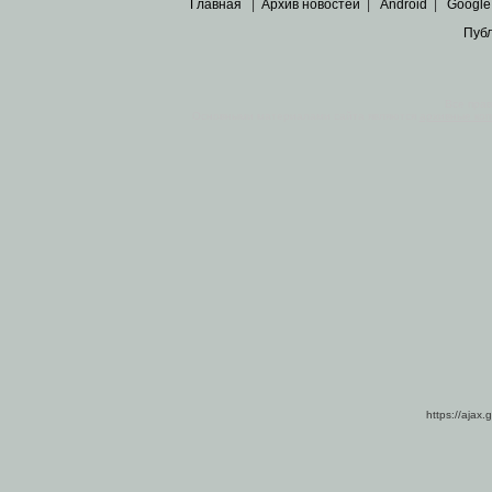
Главная
|
Архив новостей
|
Android
|
Google
Пуб
Все пра
Основными материалами сайта являются
архивные ко
https://ajax.