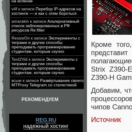
на коленке
v4f
к записи
Перебор IP-адресов на
хостинге — и как с этим бороться
amarakin
к записи
Альтернативный
список заблокированных в РФ
ресурсов Re:filter
ResizeOn
к записи
Эксперименты с
тиграми и другие способы
Кроме того
преподавать программирование
представи
студентам, которым скучно
полагающие
Text2Vid
к записи
Эксперименты с
тиграми и другие способы
Strix Z390
преподавать программирование
студентам, которым скучно
Z390-H Gami
всым
к записи
Развёртывание своего
MTProxy Telegram со статистикой
Добавим, чт
процессоров
РЕКОМЕНДУЕМ
чипов Canno
Источник
REG.RU
надежный хостинг