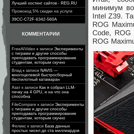
Лучший хостинг сайтов - REG.RU
минимум во
Промокод 5% скидки на услуги
Intel Z39. Т
39CC-C72F-6342-560A
ROG Maximu
Code, ROG 
КОММЕНТАРИИ
ROG Maximus
FreeAIVideo
к записи
Эксперименты
с тиграми и другие способы
преподавать программирование
студентам, которым скучно
Влад
к записи
NAVIS —
многоцелевой быстросборный
беспилотный катамаран
Азат
к записи
Как я собрал LLM-
печку на 4 GPU, и на что она
способна
FileCompare
к записи
Эксперименты
с тиграми и другие способы
преподавать программирование
студентам, которым скучно
Феликс
к записи
База данных
простых чисел до ста миллиардов