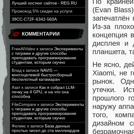
По крайней
Лучший хостинг сайтов - REG.RU
(Evan Blass
Промокод 5% скидки на услуги
запечатлён 
39CC-C72F-6342-560A
Из-за плох
концепция в
КОММЕНТАРИИ
дисплея и 
FreeAIVideo
к записи
Эксперименты
планшета, т
с тиграми и другие способы
преподавать программирование
студентам, которым скучно
Не ясно, де
Влад
к записи
NAVIS —
Xiaomi, не 
многоцелевой быстросборный
рынок. Одн
беспилотный катамаран
Азат
к записи
Как я собрал LLM-
утечки. И
печку на 4 GPU, и на что она
прошлого г
способна
наружу аппа
FileCompare
к записи
Эксперименты
с тиграми и другие способы
того, комп
преподавать программирование
студентам, которым скучно
дизайном с
Феликс
к записи
База данных
безрамочная
простых чисел до ста миллиардов