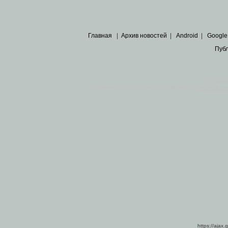
Главная
|
Архив новостей
|
Android
|
Google
Пуб
Все пра
Основными материалами сайта являются
архивные ко
https://ajax.