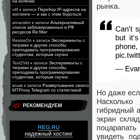
на коленке
рынка.
v4f
к записи
Перебор IP-адресов на
хостинге — и как с этим бороться
amarakin
к записи
Альтернативный
Can't s
список заблокированных в РФ
ресурсов Re:filter
but it'
ResizeOn
к записи
Эксперименты с
phon
тиграми и другие способы
преподавать программирование
pic.tw
студентам, которым скучно
Text2Vid
к записи
Эксперименты с
— Evan
тиграми и другие способы
преподавать программирование
студентам, которым скучно
всым
к записи
Развёртывание своего
MTProxy Telegram со статистикой
Но даже есл
Насколько
РЕКОМЕНДУЕМ
гибридный а
экран склад
поцарапать
REG.RU
надежный хостинг
увидеть по