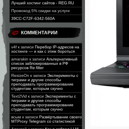
Лучший хостинг сайтов - REG.RU
Промокод 5% скидки на услуги
39CC-C72F-6342-560A
КОММЕНТАРИИ
v4f
к записи
Перебор IP-адресов на
хостинге — и как с этим бороться
amarakin
к записи
Альтернативный
список заблокированных в РФ
ресурсов Re:filter
ResizeOn
к записи
Эксперименты с
тиграми и другие способы
преподавать программирование
студентам, которым скучно
Text2Vid
к записи
Эксперименты с
тиграми и другие способы
преподавать программирование
студентам, которым скучно
всым
к записи
Развёртывание своего
MTProxy Telegram со статистикой