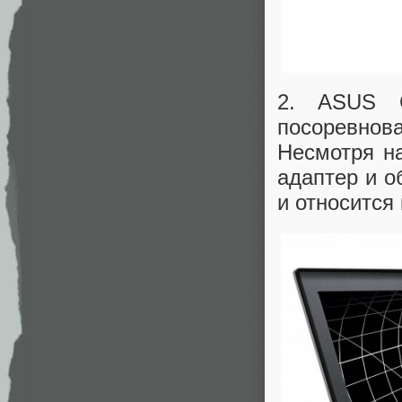
2. ASUS G
посоревнов
Несмотря н
адаптер и о
и относится