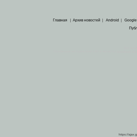
Главная
|
Архив новостей
|
Android
|
Google
Пуб
Все пра
Основными материалами сайта являются
архивные ко
https://ajax.