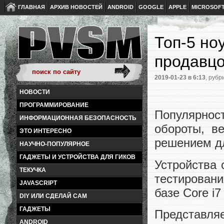
ГЛАВНАЯ
АРХИВ НОВОСТЕЙ
ANDROID
GOOGLE
APPLE
MICROSOF
Топ-5 но
продавц
2019-01-23
в 6:13
, рубр
НОВОСТИ
ПРОГРАММИРОВАНИЕ
Популярнос
ИНФОРМАЦИОННАЯ БЕЗОПАСНОСТЬ
обороты, в
ЭТО ИНТЕРЕСНО
решением дл
НАУЧНО-ПОПУЛЯРНОЕ
ГАДЖЕТЫ И УСТРОЙСТВА ДЛЯ ГИКОВ
Устройства 
ТЕКУЧКА
тестирован
JAVASCRIPT
базе Core i
DIY ИЛИ СДЕЛАЙ САМ
ГАДЖЕТЫ
Представля
ANDROID