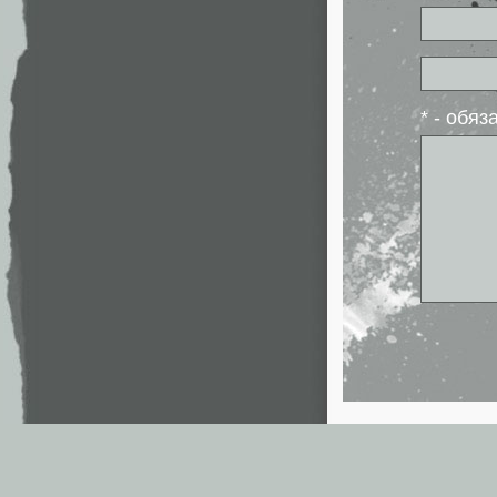
* - обя