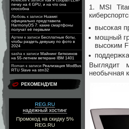
Алексей
к записи
Как я собрал LLM-
печку на 4 GPU, и на что она
1. MSI Tit
способна
киберспортс
Любовь
к записи
Huawei
официально представила
HarmonyOS 7: какие смартфоны
высокая п
получат её первыми
мощный гр
Артем
к записи
Бесплатные боты,
чтобы раздеть девушку по фото в
высоким F
2024
поддержка
sasha
к записи
Майнинг биткоинов
на 55-летнем ветеране IBM 1401
Выглядит 
Roman
к записи
Реализация ModBus
RTU Slave на stm32
необычная к
РЕКОМЕНДУЕМ
REG.RU
надежный хостинг
Промокод на скидку 5%
REG.RU