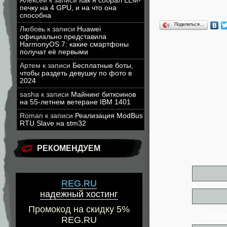
Алексей
к записи
Как я собрал LLM-
печку на 4 GPU, и на что она
способна
Поделиться…
Любовь
к записи
Huawei
официально представила
HarmonyOS 7: какие смартфоны
получат её первыми
Артем
к записи
Бесплатные боты,
чтобы раздеть девушку по фото в
2024
sasha
к записи
Майнинг биткоинов
на 55-летнем ветеране IBM 1401
Roman
к записи
Реализация ModBus
RTU Slave на stm32
РЕКОМЕНДУЕМ
REG.RU
надежный хостинг
Промокод на скидку 5%
* - обя
REG.RU