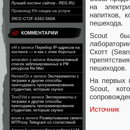
Лучший хостинг сайтов - REG.RU
на электр
Промокод 5% скидки на услуги
напитков, к
39CC-C72F-6342-560A
пешехода.
КОММЕНТАРИИ
Scout бы
лаборатори
v4f
к записи
Перебор IP-адресов на
Скотт (Sea
хостинге — и как с этим бороться
препятстви
amarakin
к записи
Альтернативный
список заблокированных в РФ
пешеходов.
ресурсов Re:filter
ResizeOn
к записи
Эксперименты с
На первых 
тиграми и другие способы
преподавать программирование
Scout, ко
студентам, которым скучно
сопровожден
Text2Vid
к записи
Эксперименты с
тиграми и другие способы
преподавать программирование
Источник
студентам, которым скучно
всым
к записи
Развёртывание своего
MTProxy Telegram со статистикой