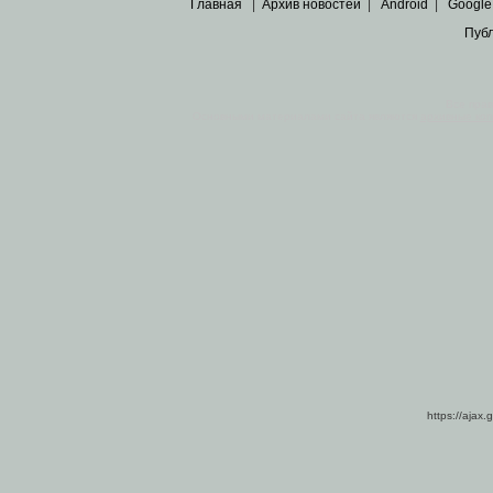
Главная
|
Архив новостей
|
Android
|
Google
Пуб
Все пра
Основными материалами сайта являются
архивные ко
https://ajax.